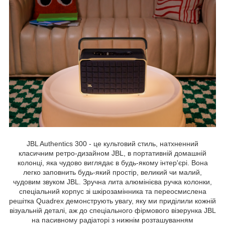
JBL Authentics 300 - це культовий стиль, натхненний
класичним ретро-дизайном JBL, в портативній домашній
колонці, яка чудово виглядає в будь-якому інтер'єрі. Вона
легко заповнить будь-який простір, великий чи малий,
чудовим звуком JBL. Зручна лита алюмінієва ручка колонки,
спеціальний корпус зі шкірозамінника та переосмислена
решітка Quadrex демонструють увагу, яку ми приділили кожній
візуальній деталі, аж до спеціального фірмового візерунка JBL
на пасивному радіаторі з нижнім розташуванням