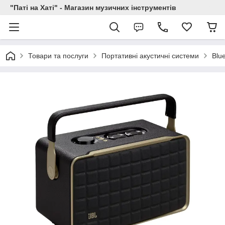
"Паті на Хаті" - Магазин музичних інструментів
Товари та послуги
Портативні акустичні системи
Blu