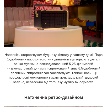
Наповніть стереозвуком будь-яку кімнату у вашому домі. Пара
1-дюймових високочастотних динаміків відтворюють деталі
вашої музики, а повнодіапазонний 5,25-дюймовий
низькочастотний динамік і спрямований вниз 6,5-дюймовий
пасивний випромінювач забезпечують глибокі баси. Ці
першокласні компоненти гарантують ідеальний звуковий
баланс, незалежно від того, яку музику ви слухаєте.
Натхненна ретро-дизайном