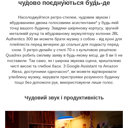
чудово поєднуються будь-де
Насолоджуйтеся ретро-стилем, чудовим звуком і
вбудованими двома голосовими асистентами* у будь-якій
точці вашого будинку. Завдяки шкіряному корпусу, зручній
металевій ручці та вбудованому акумулятору колонки JBL
Authentics 300 ви можете брати музику з собою - від кухні для
плейлиста перед вечерею до спальні для подкасту перед
сном. Її ретро-дизайн у стилі 70-х з культовою решіткою
Quadrex робить сміливу заяву в будь-якому місці, де б ви її не
поставили. Так само, як і широка звукова сцена, кришталево
чисті високі та глибокі баси. З Google Assistant та Amazon
Alexa, доступними одночасно*, ви можете відтворювати
улюблену музику, керувати пристроями розумного будинку
тощо без допомоги рук, використовуючи лише голос.
Чудовий звук і продуктивність