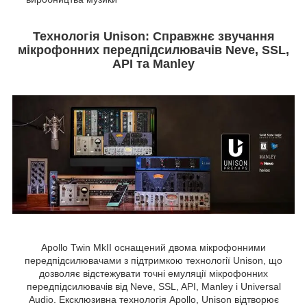
Технологія Unison: Справжнє звучання
мікрофонних передпідсилювачів Neve, SSL,
API та Manley
Apollo Twin MkII оснащений двома мікрофонними
передпідсилювачами з підтримкою технології Unison, що
дозволяє відстежувати точні емуляції мікрофонних
передпідсилювачів від Neve, SSL, API, Manley і Universal
Audio. Ексклюзивна технологія Apollo, Unison відтворює