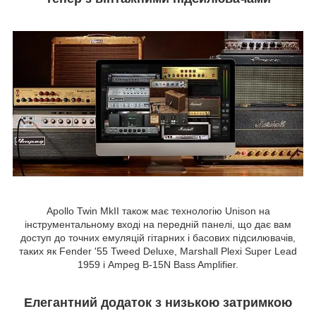
Apollo Twin MkII також має технологію Unison на
інструментальному вході на передній панелі, що дає вам
доступ до точних емуляцій гітарних і басових підсилювачів,
таких як Fender '55 Tweed Deluxe, Marshall Plexi Super Lead
1959 і Ampeg B-15N Bass Amplifier.
Елегантний додаток з низькою затримкою