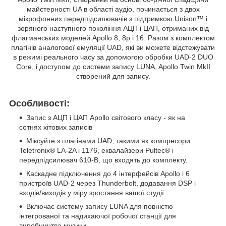
майстерності UA в області аудіо, починається з двох
мікрофонних передпідсилювачів з підтримкою Unison™ і
зоряного наступного покоління АЦП і ЦАП, отриманих від
флагманських моделей Apollo 8, 8p і 16. Разом з комплектом
плагінів аналогової емуляції UAD, які ви можете відстежувати
в режимі реального часу за допомогою обробки UAD-2 DUO
Core, і доступом до системи запису LUNA, Apollo Twin MkII
створений для запису.
Особливості:
Запис з АЦП і ЦАП Apollo світового класу - як на
сотнях хітових записів
Міксуйте з плагінами UAD, такими як компресори
Teletronix® LA-2A і 1176, еквалайзери Pultec® і
передпідсилювач 610-B, що входять до комплекту.
Каскадне підключення до 4 інтерфейсів Apollo і 6
пристроїв UAD-2 через Thunderbolt, додавання DSP і
входів/виходів у міру зростання вашої студії
Включає систему запису LUNA для повністю
інтегрованої та надихаючої робочої станції для
виробництва музики