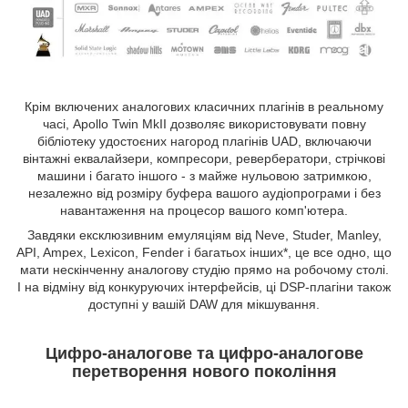
Крім включених аналогових класичних плагінів в реальному
часі, Apollo Twin MkII дозволяє використовувати повну
бібліотеку удостоєних нагород плагінів UAD, включаючи
вінтажні еквалайзери, компресори, ревербератори, стрічкові
машини і багато іншого - з майже нульовою затримкою,
незалежно від розміру буфера вашого аудіопрограми і без
навантаження на процесор вашого комп'ютера.
Завдяки ексклюзивним емуляціям від Neve, Studer, Manley,
API, Ampex, Lexicon, Fender і багатьох інших*, це все одно, що
мати нескінченну аналогову студію прямо на робочому столі.
І на відміну від конкуруючих інтерфейсів, ці DSP-плагіни також
доступні у вашій DAW для мікшування.
Цифро-аналогове та цифро-аналогове
перетворення нового покоління