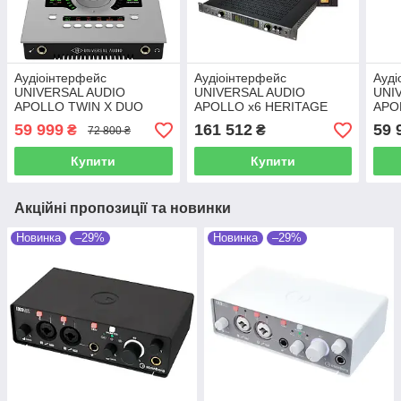
Аудіоінтерфейс
Аудіоінтерфейс
Ауді
UNIVERSAL AUDIO
UNIVERSAL AUDIO
UNI
APOLLO TWIN X DUO
APOLLO x6 HERITAGE
APO
GEN 2 ESSENTIAL+
EDITION
HER
59 999
161 512
59 
₴
₴
72 800 ₴
Thunderbolt 3
(Rack/Mac/Win/TB3)
(Des
Купити
Купити
Акційні пропозиції та новинки
Новинка
–29%
Новинка
–29%