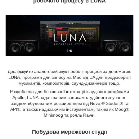
робочого процесу в LUNA
Досліджуйте аналоговий звук і робочі процеси за допомогою
LUNA, програми для запису на Mac від UA для продюсерів і
музикантів, композиторів, саунд-дизайнерів тощо.
Розроблена для безшовної інтеграції з аудіоінтерфейсами
Apollo, LUNA надає вашим записам студійного звучання
завдяки вбудованим розширенням від Neve,® Studer,® та
API®, а також надихаючим інструментам, таким як Moog®
Minimoog та рояль Ravel.
Побудова мережевої студії