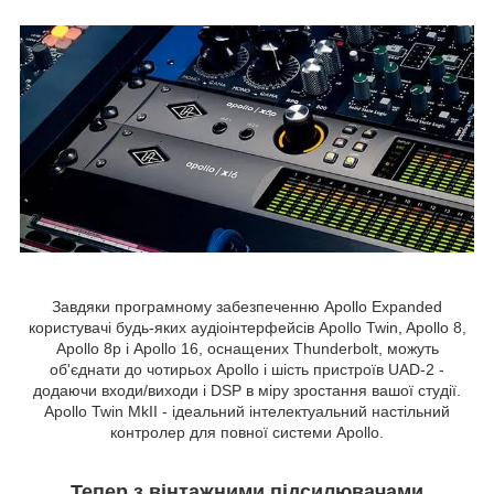
Завдяки програмному забезпеченню Apollo Expanded
користувачі будь-яких аудіоінтерфейсів Apollo Twin, Apollo 8,
Apollo 8p і Apollo 16, оснащених Thunderbolt, можуть
об'єднати до чотирьох Apollo і шість пристроїв UAD-2 -
додаючи входи/виходи і DSP в міру зростання вашої студії.
Apollo Twin MkII - ідеальний інтелектуальний настільний
контролер для повної системи Apollo.
Тепер з вінтажними підсилювачами