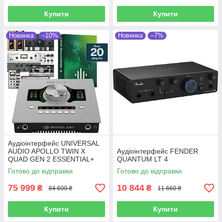
Купити
Купити
Новинка
–10%
Новинка
–7%
Аудіоінтерфейс UNIVERSAL
AUDIO APOLLO TWIN X
Аудіоінтерфейс FENDER
QUAD GEN 2 ESSENTIAL+
QUANTUM LT 4
Thunderbolt 3
Готово до відправки
Готово до відправки
75 999
10 844
₴
₴
84 600 ₴
11 660 ₴
Купити
Купити