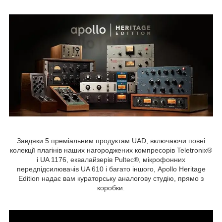
Завдяки 5 преміальним продуктам UAD, включаючи повні
колекції плагінів наших нагороджених компресорів Teletronix®
і UA 1176, еквалайзерів Pultec®, мікрофонних
передпідсилювачів UA 610 і багато іншого, Apollo Heritage
Edition надає вам кураторську аналогову студію, прямо з
коробки.