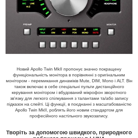
Новий Apollo Twin MkII пропонує значно покращену
функціональність монітора в порівнянні з оригінальним
монітором - перемикання динаміків Mute, DIM, Mono і ALT. Він
також включає в себе спеціальні пульти дистанційного
керування монітором і вбудований мікрофон зворотного
зв'язку для легкого спілкування з талантами та/або запису
підказок на слейті. Ці функції, в поєднанні з масштабованістю
Apollo Twin MkII, роблять його новим стандартом для
професійного настільного звукозапису.
Творіть за допомогою швидкого, природного