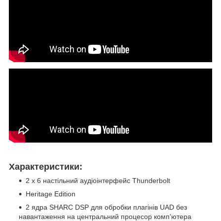
Характеристики:
2 x 6 настільний аудіоінтерфейс Thunderbolt
Heritage Edition
2 ядра SHARC DSP для обробки плагінів UAD без
навантаження на центральний процесор комп'ютера