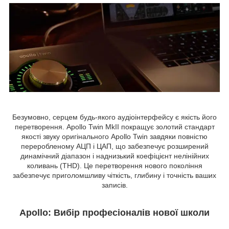
Безумовно, серцем будь-якого аудіоінтерфейсу є якість його
перетворення. Apollo Twin MkII покращує золотий стандарт
якості звуку оригінального Apollo Twin завдяки повністю
переробленому АЦП і ЦАП, що забезпечує розширений
динамічний діапазон і наднизький коефіцієнт нелінійних
коливань (THD). Це перетворення нового покоління
забезпечує приголомшливу чіткість, глибину і точність ваших
записів.
Apollo: Вибір професіоналів нової школи