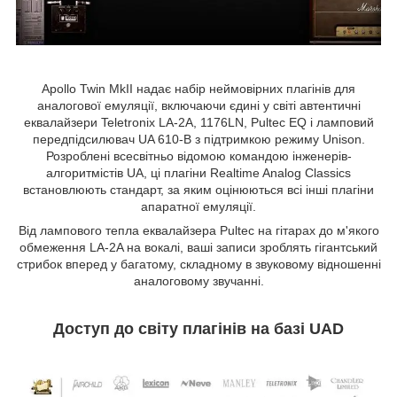
Apollo Twin MkII надає набір неймовірних плагінів для
аналогової емуляції, включаючи єдині у світі автентичні
еквалайзери Teletronix LA-2A, 1176LN, Pultec EQ і ламповий
передпідсилювач UA 610-B з підтримкою режиму Unison.
Розроблені всесвітньо відомою командою інженерів-
алгоритмістів UA, ці плагіни Realtime Analog Classics
встановлюють стандарт, за яким оцінюються всі інші плагіни
апаратної емуляції.
Від лампового тепла еквалайзера Pultec на гітарах до м'якого
обмеження LA-2A на вокалі, ваші записи зроблять гігантський
стрибок вперед у багатому, складному в звуковому відношенні
аналоговому звучанні.
Доступ до світу плагінів на базі UAD