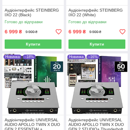
Аудіоінтерфейс STEINBERG
Аудіоінтерфейс STEINBERG
IXO 22 (Black)
IXO 22 (White)
Готово до відправки
Готово до відправки
6 999
6 999
₴
₴
9 900 ₴
9 900 ₴
Купити
Купити
Новинка
–18%
Новинка
–16%
Аудіоінтерфейс UNIVERSAL
Аудіоінтерфейс UNIVERSAL
AUDIO APOLLO TWIN X DUO
AUDIO APOLLO TWIN X DUO
GEN 2 ESSENTIAL+
GEN 2 STUDIO+ Thunderbolt