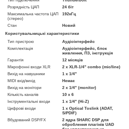
Розрядність ЦАП
24 біт
Максимальна частота ЦАП
192кГц
(стерео)
Стан
Новий
Користувальницькі характеристики
Тип пристрою
Аудіоінтерфейс
Комплектація
Аудіоінтерфейс, блок
живлення, ПЗ, інструкція
Гарантія
12 місяців
Мікрофонні входи XLR
2 x XLR-1/4" combo (mic/line)
Вихід на навушники
1 x 1/4"
MIDI вхід/вихід
Немає
Вихід на монітори
2 x 1/4" (monitor)
Кількість каналів
10 x 6
Інструментальні входи
1 x 1/4" (Hi-Z)
Цифрові входи
1 x Optical Toslink (ADAT,
S/PDIF)
Вбудований DSP/FX
2 ядра SHARC DSP для
оброблення плагінів UAD
без навантаження на