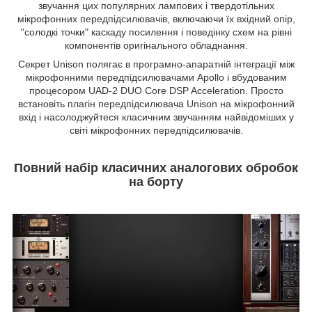
звучання цих популярних лампових і твердотільних
мікрофонних передпідсилювачів, включаючи їх вхідний опір,
"солодкі точки" каскаду посилення і поведінку схем на рівні
компонентів оригінального обладнання.
Секрет Unison полягає в програмно-апаратній інтеграції між
мікрофонними передпідсилювачами Apollo і вбудованим
процесором UAD-2 DUO Core DSP Acceleration. Просто
встановіть плагін передпідсилювача Unison на мікрофонний
вхід і насолоджуйтеся класичним звучанням найвідоміших у
світі мікрофонних передпідсилювачів.
Повний набір класичних аналогових обробок
на борту