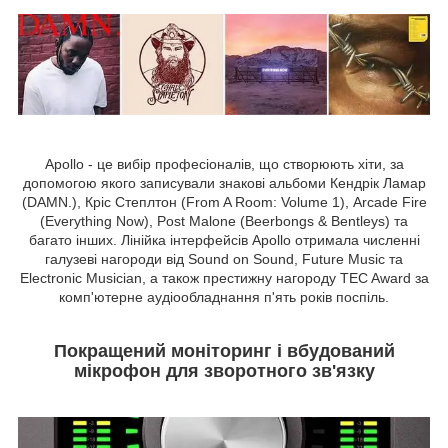
Apollo - це вибір професіоналів, що створюють хіти, за
допомогою якого записували знакові альбоми Кендрік Ламар
(DAMN.), Кріс Степлтон (From A Room: Volume 1), Arcade Fire
(Everything Now), Post Malone (Beerbongs & Bentleys) та
багато інших. Лінійка інтерфейсів Apollo отримала численні
галузеві нагороди від Sound on Sound, Future Music та
Electronic Musician, а також престижну нагороду TEC Award за
комп'ютерне аудіообладнання п'ять років поспіль.
Покращений моніторинг і вбудований
мікрофон для зворотного зв'язку