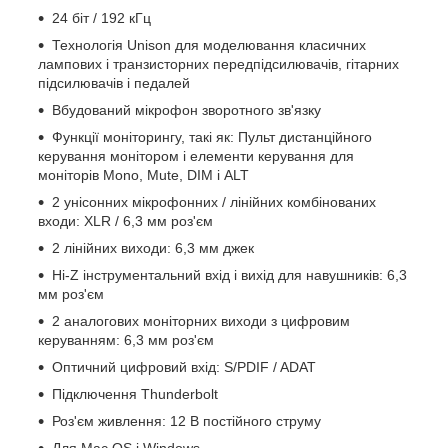
24 біт / 192 кГц
Технологія Unison для моделювання класичних
лампових і транзисторних передпідсилювачів, гітарних
підсилювачів і педалей
Вбудований мікрофон зворотного зв'язку
Функції моніторингу, такі як: Пульт дистанційного
керування монітором і елементи керування для
моніторів Mono, Mute, DIM і ALT
2 унісонних мікрофонних / лінійних комбінованих
входи: XLR / 6,3 мм роз'єм
2 лінійних виходи: 6,3 мм джек
Hi-Z інструментальний вхід і вихід для навушників: 6,3
мм роз'єм
2 аналогових моніторних виходи з цифровим
керуванням: 6,3 мм роз'єм
Оптичний цифровий вхід: S/PDIF / ADAT
Підключення Thunderbolt
Роз'єм живлення: 12 В постійного струму
Для Mac OS і Windows