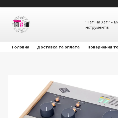
"Паті на Хаті" - 
інструментів
Головна
Доставка та оплата
Повернення то