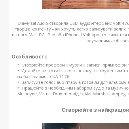
Universal Audio створила USB-аудіоінтерфейс Volt 476 
творців контенту - які хочуть легко записувати великі
вашого Mac, PC, iPad або iPhone, і Volt просто з'явить
звучанням, люб'язно
Особливості:
Створюйте професійні музичні записи, прямі ефіри т
Додайте чистоти і чіткості вокалу, інструментам 
на базі відомого UA 1176
Записуйте голос або гітару з готовим для альбому
Працюйте з необхідним набором аудіо та музичног
Melodyne, Virtual Drummer від UJAM, Marshall, Ampeg т
Створюйте з найкращою 