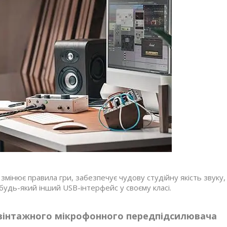
 змінює правила гри, забезпечує чудову студійну якість звуку,
будь-який інший USB-інтерфейс у своєму класі.
 вінтажного мікрофонного передпідсилювача