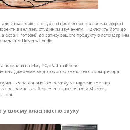
для співавторів - від гуртів і продюсерів до прямих ефірів і
 проекти з великим студійним звучанням. Підключіть його до
ся на екрані, готовий до запису вашого продукту з легендарним
 наданим Universal Audio.
а подкасти на Mac, PC, iPad та iPhone
та іншим джерелам за допомогою аналогового компресора
 звучанням за допомогою режиму Vintage Mic Preamp
о програмного забезпечення, включаючи Ableton,
а інші.
у своєму класі якістю звуку