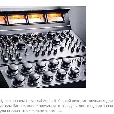
дсилювачем Universal Audio 610, який використовувався для
дає вам багате, повне звучання цього культового підсилювача
уляції ламп, що є ексклюзивом UA.