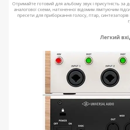
Отримайте готовий для альбому звук і присутність за д
аналогової схеми, натхненної відомим лімітуючим підс
пресети для приборкання голосу, гітар, синтезаторів
г
Легкий вхі