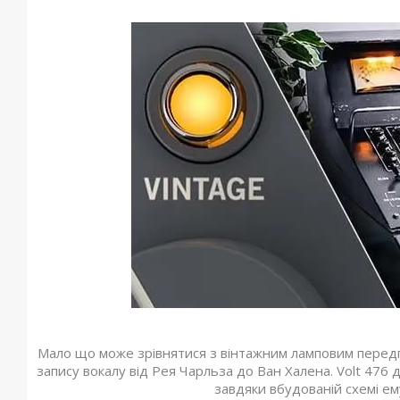
Мало що може зрівнятися з вінтажним ламповим передпі
запису вокалу від Рея Чарльза до Ван Халена. Volt 476 
завдяки вбудованій схемі ем