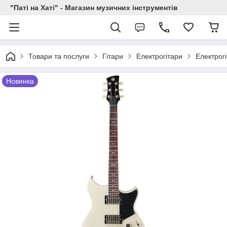
"Паті на Хаті" - Магазин музичних інструментів
Товари та послуги
Гітари
Електрогітари
Електрог
Новинка