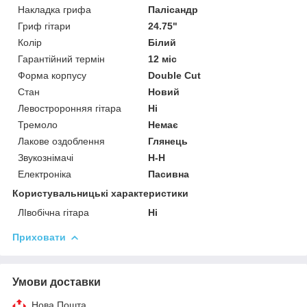
Накладка грифа
Палісандр
Гриф гітари
24.75"
Колір
Білий
Гарантійний термін
12 міс
Форма корпусу
Double Cut
Стан
Новий
Левостроронняя гітара
Ні
Тремоло
Немає
Лакове оздоблення
Глянець
Звукознімачі
H-H
Електроніка
Пасивна
Користувальницькі характеристики
ЛІвобічна гітара
Ні
Приховати
Умови доставки
Нова Пошта