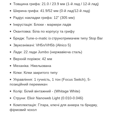
Товщина грифа: 21.0 / 23.9 мм (1-й лад / 12-й лад)
Ширина грифа: 41.9/52 мм (0-й лад/12-й лад)
Радіус накладки грифа: 12" (305 мм)
Інкрустація: Блоки - маркери ладів
Окантовка: Біла по корпусу та грифу
Бридж: Tune-o-matic із струнотримачем типу Stop Bar
Звукознімачі: VH5n/VH5b (Alnico 5)
Лади: 22 лади Jumbo (нержавіюча сталь)
Верхній поріжок: 42 мм
Механіка: Нікельована
Кілки: Кілки закритого типу
Управління: 1 гучність, 1 тон (Focus Switch), 5-
позиційний перемикач
Колір: Білий вінтажний - (Whitage White)
Струни: Elixir Nanoweb Light (0.010-0.046)
Комплектація: Гітара, ключі для анкера та бриджу,
фірмовий чохол