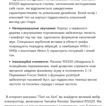
RSS20 відзначається стилем, натхненним мотоциклами
café racer, які відрізняються швидкісними
характеристиками та унікальним дизайном. Білий колір і
кленовий топ на корпусі підкреслюють класичний
вигляд цієї гітари.
Неперевершене звучання:
Корпус з червоного
дерева з внутрішніми порожнинами забезпечує легкість
і комфорт під час гри, одночасно формуючи насичений
звук. Спеціальні карбонові вставки в області грифа
покращують передачу вібрацій, а хамбакери VH5n і
VH5b з магнітами Alnico 5 гарантують потужний і чіткий
тон.
Інноваційні елементи:
Revstar RSS20 обладнана 5-
позиційним перемикачем, який дозволяє отримати нові
звучання завдяки фазовому зсуву в положеннях 2 і 4.
Перемикач Focus Switch з функцією push/pull
забезпечує пасивний буст, що підкреслює темніші високі
частоти та посилює середні і низькі частоти.
В інтернет-магазині "Паті на Хаті" ви знайдете великий вибір
електрогітар, включаючи Yamaha Revstar Standard RSS20. Ми
пропонуємо не тільки високоякісні інструменти, але й відмінне