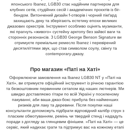
японського Ibanez, LGB30 стає надійним партнером для
клубних сетів, студійних сесій і академічних проєктів із біг-
бендом. Витончений дизайн f-отворів і чорний пікґард
захищають деку та зберігають естетику епохи великих
джазових оркестрів. Інструмент особливо оцінять музиканти,
які прагнуть «живого» сустейну арктопу без зайвої ваги та
сторонніх резонансів. З LGB30 George Benson Signature ви
отримуєте преміальне ремесло Ibanez і перевірений
десятиліттями звук, що став символом соулу, свінгу та
contemporary-джазу.
Про магазин «Паті на Хаті»
Оформлюючи замовлення на Ibanez LGB30 NT у «Паті на
Хаті», ви отримуєте офіційний інструмент із річною гарантією
та безкоштовним первинним сетапом від наших лютнерів. Ми
швидко доставляємо гітари по всій Україні у посиленому
пакуванні, аби ваша джаз-бокс прибула без найменших
ризиків для лаку та деревини. Після покупки наші
консультанти допоможуть підібрати відповідний калібр струн з
пласким обмотуванням, ремінь чи твердий стенд і нададуть
поради з догляду за глянцевим фінішем. «Паті на Хаті» — це
сервіс, який надихає грати та підтримує вас на кожному етапі