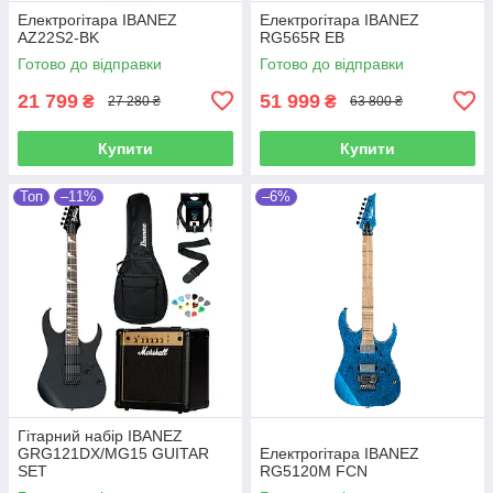
Електрогітара IBANEZ
Електрогітара IBANEZ
AZ22S2-BK
RG565R EB
Готово до відправки
Готово до відправки
21 799
51 999
₴
₴
27 280 ₴
63 800 ₴
Купити
Купити
Топ
–11%
–6%
Гітарний набір IBANEZ
GRG121DX/MG15 GUITAR
Електрогітара IBANEZ
SET
RG5120M FCN