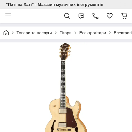
"Паті на Хаті" - Магазин музичних інструментів
Товари та послуги
Гітари
Електрогітари
Електрог