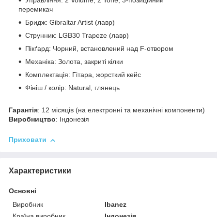
Управління: 2 Volume, 2 Tone, 3-позиційний
перемикач
Бридж: Gibraltar Artist (лавр)
Струнник: LGB30 Trapeze (лавр)
Пікґард: Чорний, встановлений над F-отвором
Механіка: Золота, закриті кілки
Комплектація: Гітара, жорсткий кейс
Фініш / колір: Natural, глянець
Гарантія
: 12 місяців (на електронні та механічні компоненти)
Виробництво
: Індонезія
Приховати
Характеристики
Основні
Виробник
Ibanez
Країна виробник
Індонезія