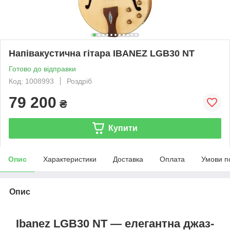
Напівакустична гітара IBANEZ LGB30 NT
Готово до відправки
Код: 1008993
Роздріб
79 200
₴
Купити
Опис
Характеристики
Доставка
Оплата
Умови п
Опис
Ibanez LGB30 NT — елегантна джаз-