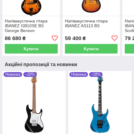
Напівакустична гітара
Напівакустична гітара
Напі
IBANEZ GB10SE BS
IBANEZ AS113 BS
IBA
George Benson
Scof
86 680
59 400
79 
₴
₴
Купити
Купити
Акційні пропозиції та новинки
Новинка
–20%
Новинка
–18%