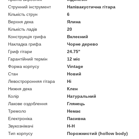
Струнний інструмент
Напівакустична гітара
Кількість струн
6
Верхня дека
Ялина
Кількість ладів
20
Конструкція грифа
Вклеєний
Накладка грифа
Чорне дерево
Гриф гітари
24.75"
Гарантійний термін
12 міс
Форма корпусу
Vintage
Стан
Новий
Левостроронняя гітара
Ні
Нижня дека
Клен
Колір
Натуральний
Лакове оздоблення
Глянець
Тремоло
Немає
Електроніка
Пасивна
Звукознімачі
H-H
Тип корпусу
Порожнистий (hollow body)