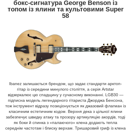
бокс-сигнатура George Benson із
топом із ялини та культовими Super
58
Ibanez залишається брендом, що задає стандарти арктоп-
гітар із середини минулого століття, а серія Artstar
відзеркалює цю спадщину у сучасному виконанні. LGB30 —
підписна модель легендарного гітариста Джорджа Бенсона,
тож інструмент відразу позиціонується як джазовий флагман із
класичним естетичним кодом. Верхня дека з цільної ялини
забезпечує швидку атаку та прозору артикуляцію акордів, тоді
як боки й спинка з «палаючого» клена додають тепла
середнім частотам і блиску верхам. Тришаровий гриф із клена