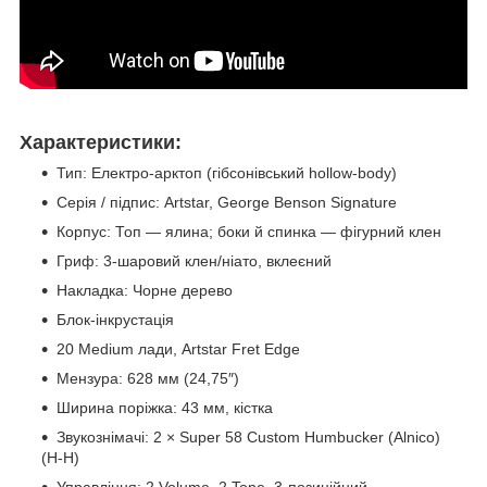
Характеристики:
Тип: Електро-арктоп (гібсонівський hollow-body)
Серія / підпис: Artstar, George Benson Signature
Корпус: Топ — ялина; боки й спинка — фігурний клен
Гриф: 3-шаровий клен/ніато, вклеєний
Накладка: Чорне дерево
Блок-інкрустація
20 Medium лади, Artstar Fret Edge
Мензура: 628 мм (24,75″)
Ширина поріжка: 43 мм, кістка
Звукознімачі: 2 × Super 58 Custom Humbucker (Alnico)
(H-H)