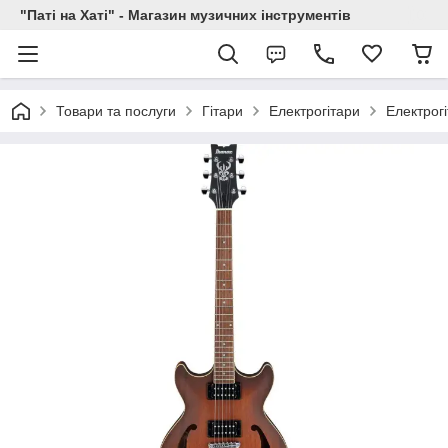
"Паті на Хаті" - Магазин музичних інструментів
Товари та послуги
Гітари
Електрогітари
Електрог