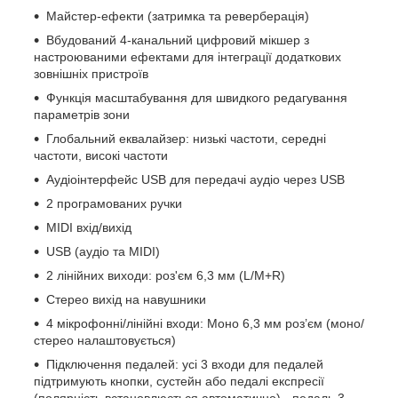
Майстер-ефекти (затримка та реверберація)
Вбудований 4-канальний цифровий мікшер з
настроюваними ефектами для інтеграції додаткових
зовнішніх пристроїв
Функція масштабування для швидкого редагування
параметрів зони
Глобальний еквалайзер: низькі частоти, середні
частоти, високі частоти
Аудіоінтерфейс USB для передачі аудіо через USB
2 програмованих ручки
MIDI вхід/вихід
USB (аудіо та MIDI)
2 лінійних виходи: роз'єм 6,3 мм (L/M+R)
Стерео вихід на навушники
4 мікрофонні/лінійні входи: Моно 6,3 мм роз’єм (моно/
стерео налаштовується)
Підключення педалей: усі 3 входи для педалей
підтримують кнопки, сустейн або педалі експресії