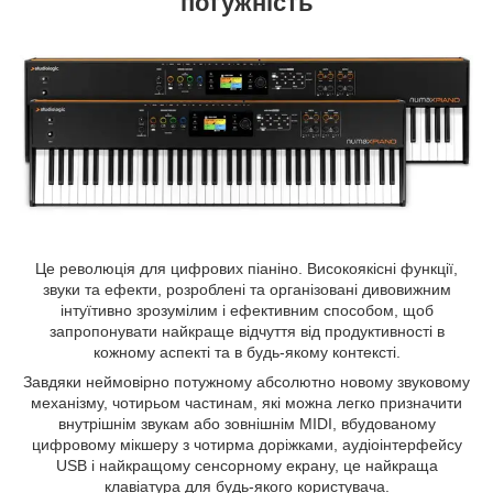
потужність
Це революція для цифрових піаніно. Високоякісні функції,
звуки та ефекти, розроблені та організовані дивовижним
інтуїтивно зрозумілим і ефективним способом, щоб
запропонувати найкраще відчуття від продуктивності в
кожному аспекті та в будь-якому контексті.
Завдяки неймовірно потужному абсолютно новому звуковому
механізму, чотирьом частинам, які можна легко призначити
внутрішнім звукам або зовнішнім MIDI, вбудованому
цифровому мікшеру з чотирма доріжками, аудіоінтерфейсу
USB і найкращому сенсорному екрану, це найкраща
клавіатура для будь-якого користувача.