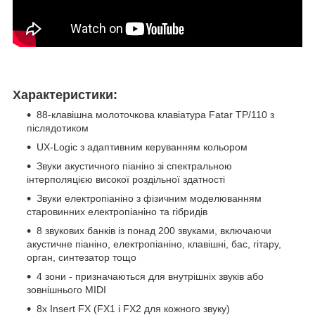
Характеристики:
88-клавішна молоточкова клавіатура Fatar TP/110 з
післядотиком
UX-Logic з адаптивним керуванням кольором
Звуки акустичного піаніно зі спектральною
інтерполяцією високої роздільної здатності
Звуки електропіаніно з фізичним моделюванням
старовинних електропіаніно та гібридів
8 звукових банків із понад 200 звуками, включаючи
акустичне піаніно, електропіаніно, клавішні, бас, гітару,
орган, синтезатор тощо
4 зони - призначаються для внутрішніх звуків або
зовнішнього MIDI
8x Insert FX (FX1 і FX2 для кожного звуку)