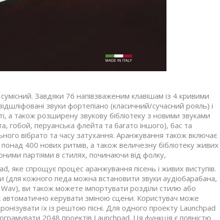
сумісний. Завдяки 76 напівзваженим клавішам із 4 кривими
 відшліфовані звуки фортепіано (класичний/сучасний рояль) і
і, а також розширену звукову бібліотеку з новими звуками
йта, гобой, перуанська флейта та багато іншого), бас та
льного вібрато та часу затухання. Аранжування також включає
 понад 400 нових ритмів, а також величезну бібліотеку живих
арними партіями в стилях, починаючи від фолку,
, яке спрощує процес аранжування пісень і живих виступів.
ни (для кожного педа можна встановити звуки аудіобарабана,
л Wav), ви також можете імпортувати розділи стилю або
ляє автоматично керувати зміною сцени. Користувач може
ронізувати їх із рештою пісні. Для одного проекту Launchpad
грамувати 2048 проектів Launchpad. Ця функція є повністю