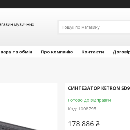
Магазин музичних
вару та обмін
Про компанію
Контакти
Догові
СИНТЕЗАТОР KETRON SD9
Готово до відправки
Код:
1008795
178 886 ₴