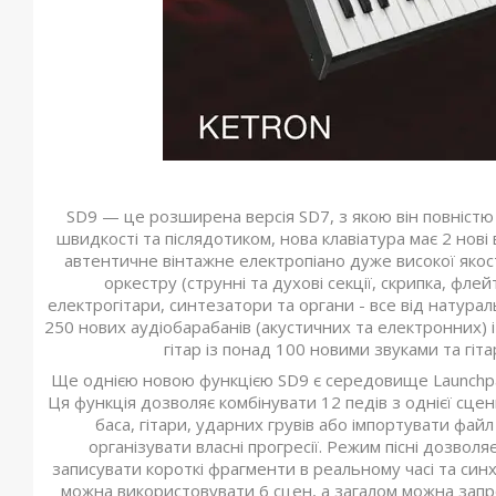
SD9 — це розширена версія SD7, з якою він повністю 
швидкості та післядотиком, нова клавіатура має 2 нові
автентичне вінтажне електропіано дуже високої якост
оркестру (струнні та духові секції, скрипка, фле
електрогітари, синтезатори та органи - все від натура
250 нових аудіобарабанів (акустичних та електронних) і
гітар із понад 100 новими звуками та гіт
Ще однією новою функцією SD9 є середовище Launchpad
Ця функція дозволяє комбінувати 12 педів з однієї сце
баса, гітари, ударних грувів або імпортувати фай
організувати власні прогресії. Режим пісні дозво
записувати короткі фрагменти в реальному часі та синх
можна використовувати 6 сцен, а загалом можна запро