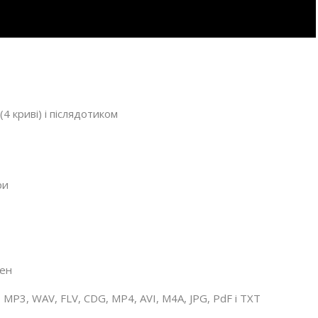
4 криві) і післядотиком
ри
жен
MP3, WAV, FLV, CDG, MP4, AVI, M4A, JPG, PdF і TXT