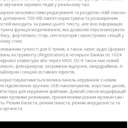
 звучання окремих педів у реальному часі.
ширено можливостями редагування та розділом «Мій список»
ож доповнено 700 МБ пам’яті користувача та розширеним
стей виходить за рамки цього тексту, але всю інформацію
отужна функція моделювання, яка дозволяє персоналізувати
басу, фортепіано, гітар, синтезаторів і оркестрових секцій у
ному стилі.
юванням гучності для 6 треків, а також запис аудіо (формат
ань інструменту (Registration) в чотирьох банках по 1024
ифрової клавіатури або через MIDI. SD-9 також має новий
ремоло, фленджером, затримкою відлуння, овердрайвом, 4-
йзером і секцією вставних ефектів.
икористовуватиметься велика панель керування з новим
 підключення зручних USB-накопичувачів, жорстких дисків,
мп’ютера для керування файлами. Довгий список модифікацій
вими ігровими режимами, присвяченими різним музикантам і
ть Режим басиста, режим піаніста, режим акордеоніста та
 органіста.