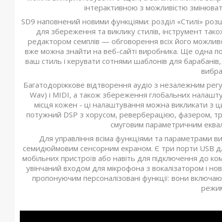
інтерактивною з можливістю змінювати
SD9 наповнений новими функціями: розділ «Стилі» роз
для збереження та виклику стилів, інструмент так
редактором семплів — обговорення всіх його можливо
вже можна знайти на веб-сайті виробника. Ще одна п
ваш стиль і керувати сотнями шаблонів для барабанів, 
вибра
Багатодоріжкове відтворення аудіо з незалежним регул
Wav) і MIDI, а також збереження глобальних налаштув
місця кожен - ці налаштування можна викликати з ц
потужний DSP з хорусом, реверберацією, фазером, т
смуговим параметричним еквала
Для управління всіма функціями та параметрами в
семидюймовим сенсорним екраном. Є три порти USB для
мобільних пристроїв або навіть для підключення до ко
увінчаний входом для мікрофона з вокалізатором і но
пропонуючим персоналізовані функції: вони включаю
режим