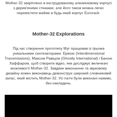
Mother-32 закріплено в екструдованому алюмінієвому корпусі
з дерев’яними стінками, але його також можна легко
перемістити майже в будь-який корпус Eurorack.
Mother-32 Explorations
Під час створення прототипу Муг працював із трьома
унікальними синтезаторами: Ерікою (Interdimensional
Transmissions), Максом Равіцом (Ghostly International) і Баною
Хаффаром, щоб створити відео, яке досліджує величезні
можливості Mother-32. Завдяки виконанню та звуковому
дизайну кожен виконавець демонструє широкий словниковий
запас, який містить Mother-32. Усі патчі були виконані наживо,
без накладень.