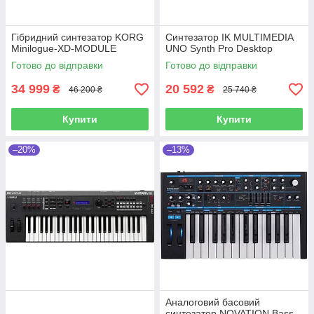
Гібридний синтезатор KORG
Синтезатор IK MULTIMEDIA
Minilogue-XD-MODULE
UNO Synth Pro Desktop
Готово до відправки
Готово до відправки
34 999
20 592
₴
₴
46 200 ₴
25 740 ₴
Купити
Купити
–20%
–13%
Аналоговий басовий
синтезатор NOVATION Bass