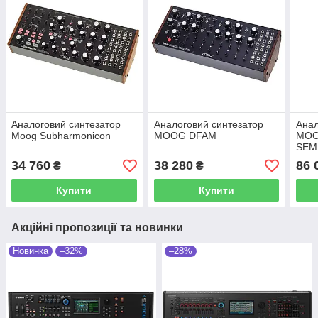
Аналоговий синтезатор
Аналоговий синтезатор
Анал
Moog Subharmonicon
MOOG DFAM
MOO
SEM
SUB
34 760
38 280
86 
₴
₴
DFA
Купити
Купити
Акційні пропозиції та новинки
Новинка
–32%
–28%