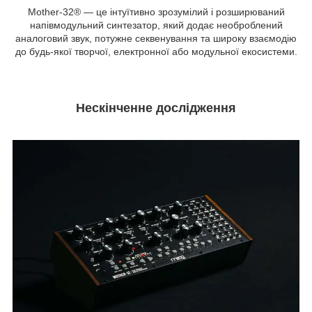
Mother-32® — це інтуїтивно зрозумілий і розширюваний
напівмодульний синтезатор, який додає необроблений
аналоговий звук, потужне секвенування та широку взаємодію
до будь-якої творчої, електронної або модульної екосистеми.
Нескінченне дослідження