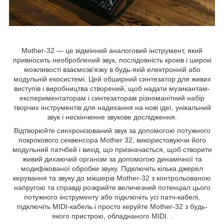
Mother-32 — це відмінний аналоговий інструмент, який
привносить необроблений звук, послідовність кроків і широкі
можливості взаємозв’язку в будь-якій електронній або
модульній екосистемі. Цей обширний синтезатор для живих
виступів і виробництва створений, щоб надати музикантам-
експериментаторам і синтезаторам різноманітний набір
творчих інструментів для надихання на нові ідеї, унікальний
звук і нескінченне звукове дослідження.
Відтворюйте синхронізований звук за допомогою потужного
покрокового секвенсора Mother 32, використовуючи його
модульний патчбей і вихід, що призначається, щоб створити
живий дихаючий організм за допомогою динамічної та
модифікованої обробки звуку. Підключіть кілька джерел
керування та звуку до мікшерів Mother-32 з контрольованою
напругою та справді розкрийте величезний потенціал цього
потужного інструменту або підключіть усі патч-кабелі,
підключіть MIDI-кабель і просто керуйте Mother-32 з будь-
якого пристрою, обладнаного MIDI. .