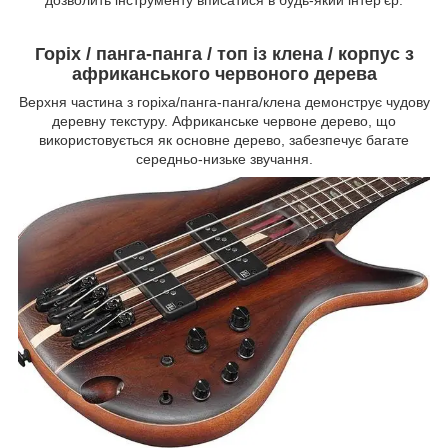
Горіх / панга-панга / топ із клена / корпус з
африканського червоного дерева
Верхня частина з горіха/панга-панга/клена демонструє чудову
деревну текстуру. Африканське червоне дерево, що
використовується як основне дерево, забезпечує багате
середньо-низьке звучання.