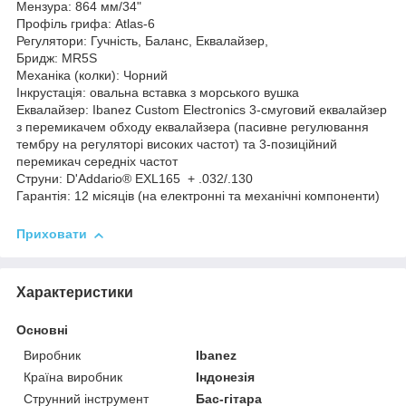
Мензура: 864 мм/34"
Профіль грифа: Atlas-6
Регулятори: Гучність, Баланс, Еквалайзер,
Бридж: MR5S
Механіка (колки): Чорний
Інкрустація: овальна вставка з морського вушка
Еквалайзер: Ibanez Custom Electronics 3-смуговий еквалайзер
з перемикачем обходу еквалайзера (пасивне регулювання
тембру на регуляторі високих частот) та 3-позиційний
перемикач середніх частот
Струни: D'Addario® EXL165 + .032/.130
Гарантія: 12 місяців (на електронні та механічні компоненти)
Приховати
Характеристики
Основні
Виробник
Ibanez
Країна виробник
Індонезія
Струнний інструмент
Бас-гітара