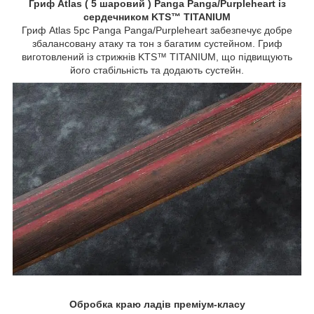
Гриф Atlas ( 5 шаровий ) Panga Panga/Purpleheart із
сердечником KTS™ TITANIUM
Гриф Atlas 5pc Panga Panga/Purpleheart забезпечує добре
збалансовану атаку та тон з багатим сустейном. Гриф
виготовлений із стрижнів KTS™ TITANIUM, що підвищують
його стабільність та додають сустейн.
Обробка краю ладів преміум-класу