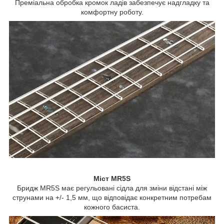
Преміальна обробка кромок ладів забезпечує надгладку та
комфортну роботу.
Міст MR5S
Бридж MR5S має регульовані сідла для зміни відстані між
струнами на +/- 1,5 мм, що відповідає конкретним потребам
кожного басиста.