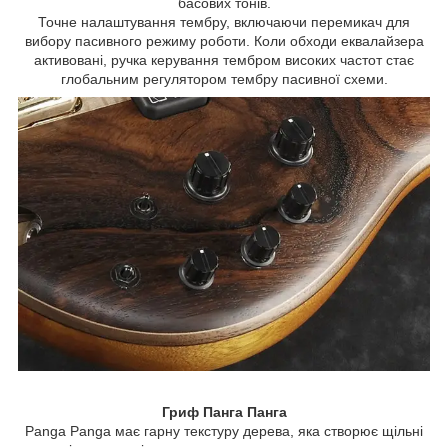
басових тонів.
Точне налаштування тембру, включаючи перемикач для
вибору пасивного режиму роботи. Коли обходи еквалайзера
активовані, ручка керування тембром високих частот стає
глобальним регулятором тембру пасивної схеми.
Гриф Панга Панга
Panga Panga має гарну текстуру дерева, яка створює щільні