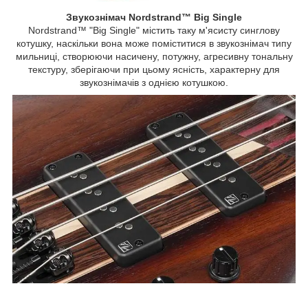
Звукознімач Nordstrand™ Big Single
Nordstrand™ "Big Single" містить таку м'ясисту синглову
котушку, наскільки вона може поміститися в звукознімач типу
мильниці, створюючи насичену, потужну, агресивну тональну
текстуру, зберігаючи при цьому ясність, характерну для
звукознімачів з однією котушкою.