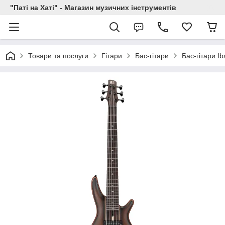
"Паті на Хаті" - Магазин музичних інструментів
Товари та послуги
Гітари
Бас-гітари
Бас-гітари I