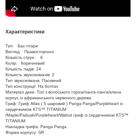
Характеристики
Тип: Бас-гітари
Вигляд: Правосторонні
Кількість струн: 6
Колір: Коричневий
Кількість ладів: 24
Кількість звукознімачів: 2
Тип звукознімача: Пасивний
Тип конструкції: На болтах
Матеріал деки: Топ з волоського горіха/панга-панга/клена
корпус із африканського червоного дерева.
Гриф: Гриф Atlas ( 5 шаровий ) Panga Panga/Purpleheart із
сердечником KTS™ TITANIUM
/Maple/Paduak/Purpleheart/Walnut гриф із сердечником KTS™
TITANIUM
Накладка грифа: Panga Panga.
Форма корпусу: SR