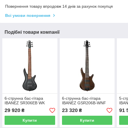
Повернення товару впродовж 14 днів за рахунок покупця
Всі умови повернення
Подібні товари компанії
6-струнна бас-гітара
6-струнна бас-гітара
5-ст
IBANEZ SR306EB WK
IBANEZ GSR206B-WNF
IBA
29 920
23 320
91 
₴
₴
Купити
Купити