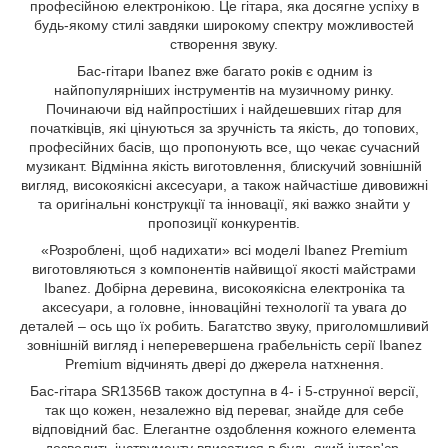
професійною електронікою. Це гітара, яка досягне успіху в
будь-якому стилі завдяки широкому спектру можливостей
створення звуку.
Бас-гітари Ibanez вже багато років є одним із
найпопулярніших інструментів на музичному ринку.
Починаючи від найпростіших і найдешевших гітар для
початківців, які цінуються за зручність та якість, до топових,
професійних басів, що пропонують все, що чекає сучасний
музикант. Відмінна якість виготовлення, блискучий зовнішній
вигляд, високоякісні аксесуари, а також найчастіше дивовижні
та оригінальні конструкції та інновації, які важко знайти у
пропозиції конкурентів.
«Розроблені, щоб надихати» всі моделі Ibanez Premium
виготовляються з компонентів найвищої якості майстрами
Ibanez. Добірна деревина, високоякісна електроніка та
аксесуари, а головне, інноваційні технології та увага до
деталей – ось що їх робить. Багатство звуку, приголомшливий
зовнішній вигляд і неперевершена грабельність серії Ibanez
Premium відчинять двері до джерела натхнення.
Бас-гітара SR1356B також доступна в 4- і 5-струнної версії,
так що кожен, незалежно від переваг, знайде для себе
відповідний бас. Елегантне оздоблення кожного елемента
дозволить інструменту вписатися в будь-який інтер'єр.