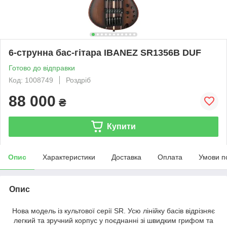
6-струнна бас-гітара IBANEZ SR1356B DUF
Готово до відправки
Код: 1008749
Роздріб
88 000
₴
Купити
Опис
Характеристики
Доставка
Оплата
Умови п
Опис
Нова модель із культової серії SR. Усю лінійку басів відрізняє
легкий та зручний корпус у поєднанні зі швидким грифом та