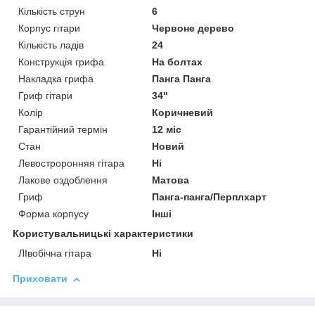
Кількість струн
6
Корпус гітари
Червоне дерево
Кількість ладів
24
Конструкція грифа
На болтах
Накладка грифа
Панга Панга
Гриф гітари
34"
Колір
Коричневий
Гарантійний термін
12 міс
Стан
Новий
Левостроронняя гітара
Ні
Лакове оздоблення
Матова
Гриф
Панга-панга/Перплхарт
Форма корпусу
Інші
Користувальницькі характеристики
ЛІвобічна гітара
Ні
Приховати