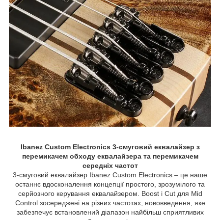
Ibanez Custom Electronics 3-смуговий еквалайзер з
перемикачем обходу еквалайзера та перемикачем
середніх частот
3-смуговий еквалайзер Ibanez Custom Electronics – це наше
останнє вдосконалення концепції простого, зрозумілого та
серйозного керування еквалайзером. Boost і Cut для Mid
Control зосереджені на різних частотах, нововведення, яке
забезпечує встановлений діапазон найбільш сприятливих