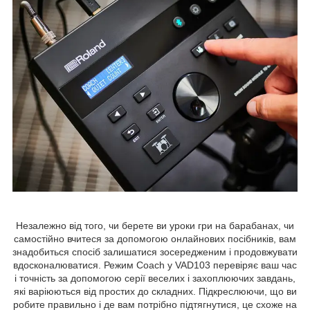
Незалежно від того, чи берете ви уроки гри на барабанах, чи
самостійно вчитеся за допомогою онлайнових посібників, вам
знадобиться спосіб залишатися зосередженим і продовжувати
вдосконалюватися. Режим Coach у VAD103 перевіряє ваш час
і точність за допомогою серії веселих і захоплюючих завдань,
які варіюються від простих до складних. Підкреслюючи, що ви
робите правильно і де вам потрібно підтягнутися, це схоже на