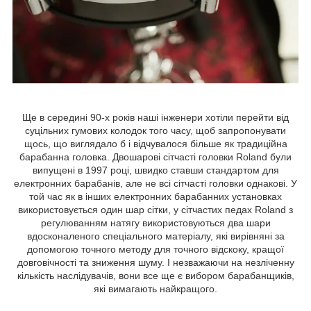
Ще в середині 90-х років наші інженери хотіли перейти від
суцільних гумових колодок того часу, щоб запропонувати
щось, що виглядало б і відчувалося більше як традиційна
барабанна головка. Двошарові сітчасті головки Roland були
випущені в 1997 році, швидко ставши стандартом для
електронних барабанів, але не всі сітчасті головки однакові. У
той час як в інших електронних барабанних установках
використовується один шар сітки, у сітчастих педах Roland з
регулюванням натягу використовуються два шари
вдосконаленого спеціального матеріалу, які вирівняні за
допомогою точного методу для точного відскоку, кращої
довговічності та зниження шуму. І незважаючи на незліченну
кількість наслідувачів, вони все ще є вибором барабанщиків,
які вимагають найкращого.