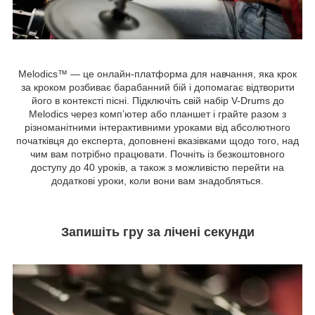
Melodics™ — це онлайн-платформа для навчання, яка крок
за кроком розбиває барабанний бій і допомагає відтворити
його в контексті пісні. Підключіть свій набір V-Drums до
Melodics через комп’ютер або планшет і грайте разом з
різноманітними інтерактивними уроками від абсолютного
початківця до експерта, доповнені вказівками щодо того, над
чим вам потрібно працювати. Почніть із безкоштовного
доступу до 40 уроків, а також з можливістю перейти на
додаткові уроки, коли вони вам знадобляться.
Запишіть гру за лічені секунди