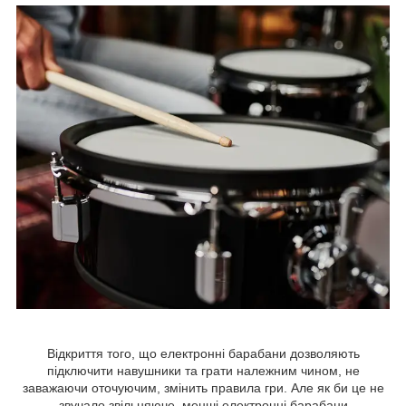
Відкриття того, що електронні барабани дозволяють
підключити навушники та грати належним чином, не
заважаючи оточуючим, змінить правила гри. Але як би це не
звучало звільняюче, менші електронні барабани