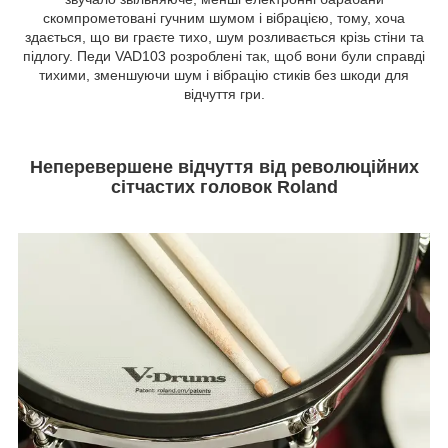
скомпрометовані гучним шумом і вібрацією, тому, хоча
здається, що ви граєте тихо, шум розливається крізь стіни та
підлогу. Педи VAD103 розроблені так, щоб вони були справді
тихими, зменшуючи шум і вібрацію стиків без шкоди для
відчуття гри.
Неперевершене відчуття від революційних
сітчастих головок Roland