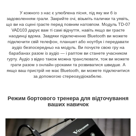
У кожного з нас є улюблена пісня, під яку ми б із
задоволенням грали. Закрийте очі, візьміть палички та уявіть,
що ви на сцені граєте перед повним натовпом. Модуль TD-07
VAD103 дарує вам ті самі відчуття, навіть якщо ви граєте
наодинці вдома. Завдяки підключенню Bluetooth ви можете
підключити свій телефон, планшет або ноутбук і передавати
аудіо безпосередньо на модуль. Ви почуєте свою гру на
барабанах разом із аудіо — і раптом ви станете учасником
гурту. Аудіо з відео також можна транслювати, тож ви можете
грати разом з онлайн-уроками та розвиватися швидше. А
якщо ваш пристрій не має Bluetooth, ви можете підключитися
за допомогою стереоаудіокабелю.
Режим бортового тренера для відточування
ваших навичок