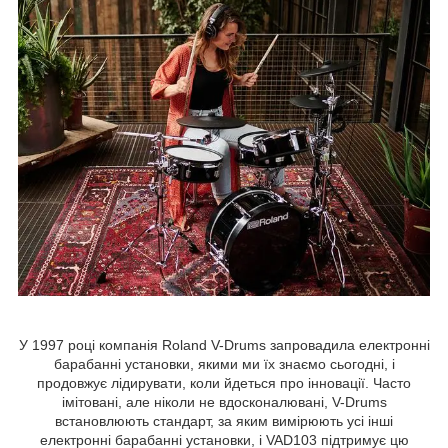
У 1997 році компанія Roland V-Drums запровадила електронні
барабанні установки, якими ми їх знаємо сьогодні, і
продовжує лідирувати, коли йдеться про інновації. Часто
імітовані, але ніколи не вдосконалювані, V-Drums
встановлюють стандарт, за яким вимірюють усі інші
електронні барабанні установки, і VAD103 підтримує цю