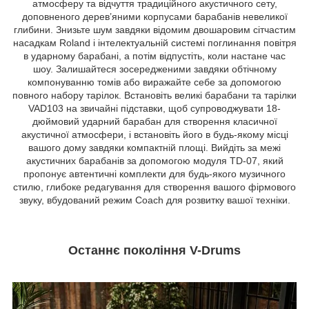
атмосферу та відчуття традиційного акустичного сету,
доповненого дерев’яними корпусами барабанів невеликої
глибини. Знизьте шум завдяки відомим двошаровим сітчастим
насадкам Roland і інтелектуальній системі поглинання повітря
в ударному барабані, а потім відпустіть, коли настане час
шоу. Залишайтеся зосередженими завдяки обтічному
компонуванню томів або виражайте себе за допомогою
повного набору тарілок. Встановіть великі барабани та тарілки
VAD103 на звичайні підставки, щоб супроводжувати 18-
дюймовий ударний барабан для створення класичної
акустичної атмосфери, і встановіть його в будь-якому місці
вашого дому завдяки компактній площі. Вийдіть за межі
акустичних барабанів за допомогою модуля TD-07, який
пропонує автентичні комплекти для будь-якого музичного
стилю, глибоке редагування для створення вашого фірмового
звуку, вбудований режим Coach для розвитку вашої техніки.
Останнє покоління V-Drums