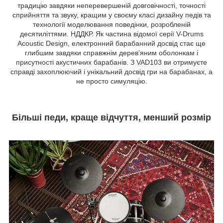
традицію завдяки неперевершеній довговічності, точності
сприйняття та звуку, кращим у своєму класі дизайну педів та
технології моделювання поведінки, розробленій
десятиліттями. НДДКР. Як частина відомої серії V-Drums
Acoustic Design, електронний барабанний досвід стає ще
глибшим завдяки справжнім дерев’яним оболонкам і
присутності акустичних барабанів. З VAD103 ви отримуєте
справді захоплюючий і унікальний досвід гри на барабанах, а
не просто симуляцію.
Більші педи, краще відчуття, менший розмір