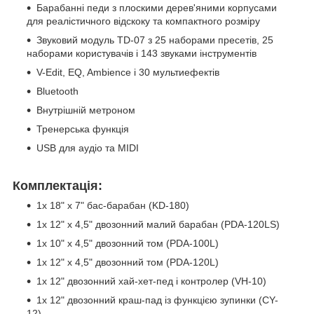
Барабанні педи з плоскими дерев'яними корпусами
для реалістичного відскоку та компактного розміру
Звуковий модуль TD-07 з 25 наборами пресетів, 25
наборами користувачів і 143 звуками інструментів
V-Edit, EQ, Ambience і 30 мультиефектів
Bluetooth
Внутрішній метроном
Тренерська функція
USB для аудіо та MIDI
Комплектація:
1x 18" x 7" бас-барабан (KD-180)
1x 12" x 4,5" двозонний малий барабан (PDA-120LS)
1x 10" x 4,5" двозонний том (PDA-100L)
1x 12" x 4,5" двозонний том (PDA-120L)
1x 12" двозонний хай-хет-пед і контролер (VH-10)
1x 12" двозонний краш-пад із функцією зупинки (CY-
12)