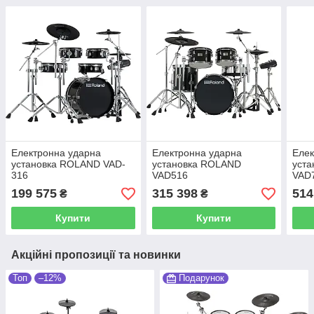
Електронна ударна
Електронна ударна
Елек
установка ROLAND VAD-
установка ROLAND
уст
316
VAD516
VAD
199 575
315 398
514
₴
₴
Купити
Купити
Акційні пропозиції та новинки
Топ
–12%
Подарунок