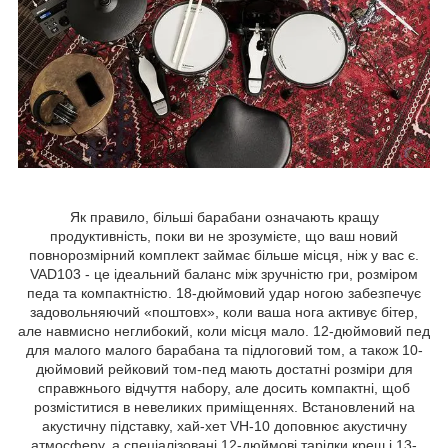
Як правило, більші барабани означають кращу
продуктивність, поки ви не зрозумієте, що ваш новий
повнорозмірний комплект займає більше місця, ніж у вас є.
VAD103 - це ідеальний баланс між зручністю гри, розміром
педа та компактністю. 18-дюймовий удар ногою забезпечує
задовольняючий «поштовх», коли ваша нога активує бітер,
але навмисно неглибокий, коли місця мало. 12-дюймовий пед
для малого малого барабана та підлоговий том, а також 10-
дюймовий рейковий том-пед мають достатні розміри для
справжнього відчуття набору, але досить компактні, щоб
розміститися в невеликих приміщеннях. Встановлений на
акустичну підставку, хай-хет VH-10 доповнює акустичну
атмосферу, а спеціалізовані 12-дюймові тарілки креш і 13-