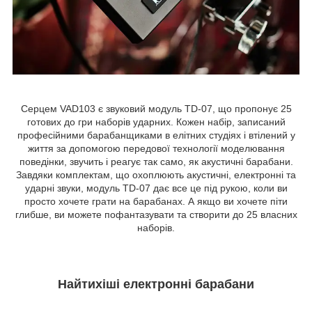
Серцем VAD103 є звуковий модуль TD-07, що пропонує 25
готових до гри наборів ударних. Кожен набір, записаний
професійними барабанщиками в елітних студіях і втілений у
життя за допомогою передової технології моделювання
поведінки, звучить і реагує так само, як акустичні барабани.
Завдяки комплектам, що охоплюють акустичні, електронні та
ударні звуки, модуль TD-07 дає все це під рукою, коли ви
просто хочете грати на барабанах. А якщо ви хочете піти
глибше, ви можете пофантазувати та створити до 25 власних
наборів.
Найтихіші електронні барабани