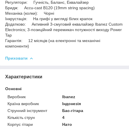
Регулятори: Гучність, Баланс, Еквалайзер
Бридж: Accu-cast B120 (19mm string spacing)
Механіка (колки): Чорні
Інкрустація: На грифі у вигляді білих крапок
Додатково: Активний 3-смуговий еквалайзер Ibanez Custom
Electronics; 3-позиційний перемикач потужності виходу Power
Tap
Гарантія: 12 місяців (на електронні та механічні
компоненти)
Приховати
Характеристики
Основні
Виробник
Ibanez
Країна виробник
Індонезія
Струнний інструмент
Бас-гітара
Кількість струн
4
Корпус гітари
Нато