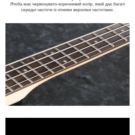
Ятоба має червонувато-коричневий колір, який дає багаті
середні частоти із чіткими верхніми частотами.