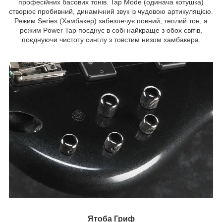
професійних басових тонів. Tap Mode (одинача котушка)
створює пробивний, динамічний звук із чудовою артикуляцією.
Режим Series (Хамбакер) забезпечує повний, теплий тон, а
режим Power Tap поєднує в собі найкраще з обох світів,
поєднуючи чистоту синглу з товстим низом хамбакера.
Ятоба Гриф