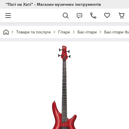
"Паті на Хаті" - Магазин музичних інструментів
Товари та послуги
Гітари
Бас-гітари
Бас-гітари I