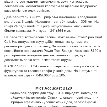
відрізняється гладким, витонченим, зручним грифом,
легковажним компактним корпусом та ідеально підібраною
високоякісною електронікою.
Дека бас-гітари з ньято. Гриф SR4 виконаний із поєднання
клен/горіх, 5 шарів. Накладка – з ятоби, радіус – 305 мм. На
грифі 24 лади medium. Гриф інкрустований класичними
білими крапками. Мензура – 34” (864 мм).
На бас-гітарі встановлені пасивні звукознімач PowerSpan Dual
Coil. Налаштування звуку здійснюється за допомогою
регуляторів гучності, балансу, 3-смугового еквалайзера та 3-
позиційного перемикача Power Tap. Бридж - Accu-cast B120 з
розширеними отворами для закріплення струн, що
дозволяють легко встановити товсті струни.
IBANEZ SR300EB CA стильного червоного кольору з чорною
фурнітурою та головою грифа у колір деки. На інструменті
встановлені струни .045/.065/.085/.105.
Міст Accucast B120
Надширокі прорізи для струн B120 підходять навіть для
найважчих інструментів. Стінки та канали нової пластини
бриджа ефективно «уловлюють» сідла, забезпечуючи
ідеальну однорідність напрямку.