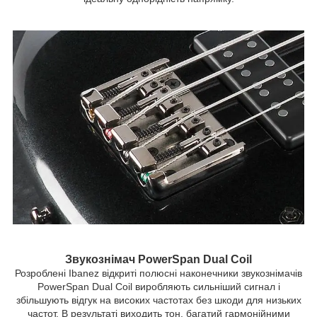
Звукознімач PowerSpan Dual Coil
Розроблені Ibanez відкриті полюсні наконечники звукознімачів
PowerSpan Dual Coil виробляють сильніший сигнал і
збільшують відгук на високих частотах без шкоди для низьких
частот. В результаті виходить тон, багатий гармонійними