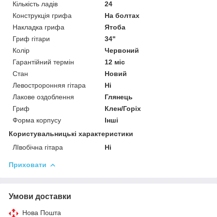
Кількість ладів
24
Конструкція грифа
На болтах
Накладка грифа
Ятоба
Гриф гітари
34"
Колір
Червоний
Гарантійний термін
12 міс
Стан
Новий
Левостроронняя гітара
Ні
Лакове оздоблення
Глянець
Гриф
Клен/Горіх
Форма корпусу
Інші
Користувальницькі характеристики
ЛІвобічна гітара
Ні
Приховати
Умови доставки
Нова Пошта