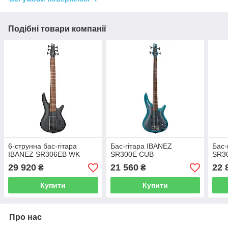
Подібні товари компанії
6-струнна бас-гітара
Бас-гітара IBANEZ
Бас-
IBANEZ SR306EB WK
SR300E CUB
SR3
29 920
21 560
22 
₴
₴
Купити
Купити
Про нас