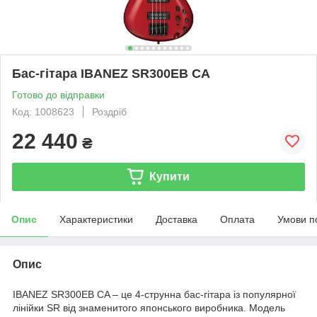
Бас-гітара IBANEZ SR300EB CA
Готово до відправки
Код: 1008623
Роздріб
22 440
₴
Купити
Опис
Характеристики
Доставка
Оплата
Умови п
Опис
IBANEZ SR300EB CA – це 4-струнна бас-гітара із популярної
лінійки SR від знаменитого японського виробника. Модель