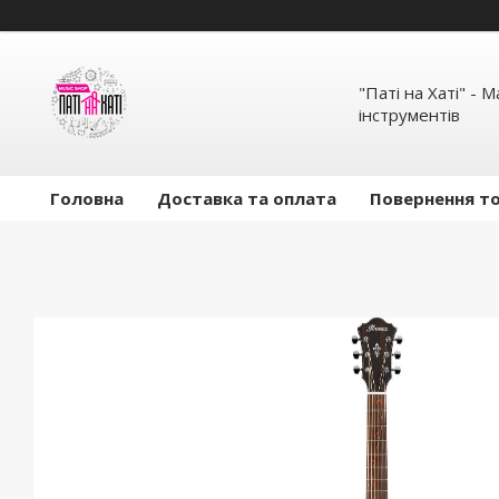
"Паті на Хаті" - 
інструментів
Головна
Доставка та оплата
Повернення то