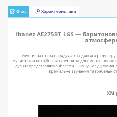
Опис
Характеристики
Ibanez AE275BT LGS — баритонов
атмосферн
Акустична гітара народилася із довгого ряду стру
музикантам потрібно натхнення за допомогою нових ін
дусі ми представляємо Ibanez AE, нашу нову флагманс
преміальне звучання та грабельність
XM 