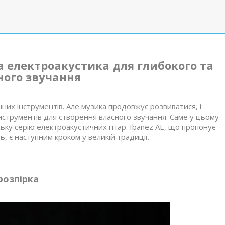
а електроакустика для глибокого та
ого звучання
нних інструментів. Але музика продовжує розвиватися, і
струментів для створення власного звучання. Саме у цьому
ьку серію електроакустичних гітар. Ibanez AE, що пропонує
, є наступним кроком у великій традиції.
розпірка