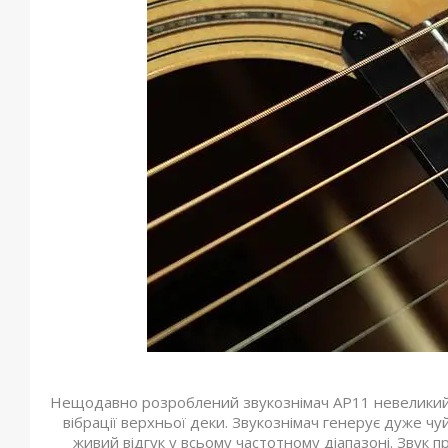
Нещодавно розроблений звукознімач AP11 невеликий, 
вібрації верхньої деки. Звукознімач генерує дуже чу
живий відгук у всьому частотному діапазоні. Звук 