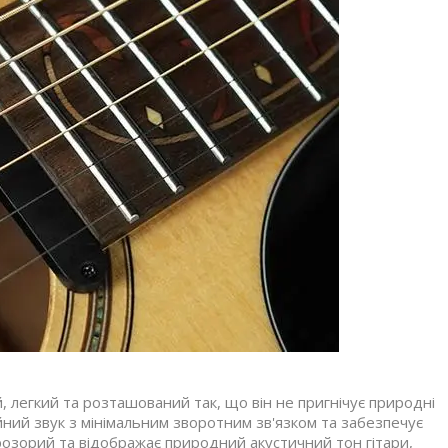
легкий та розташований так, що він не пригнічує природні
йний звук з мінімальним зворотним зв'язком та забезпечує
прозорий та відображає природний акустичний тон гітари,