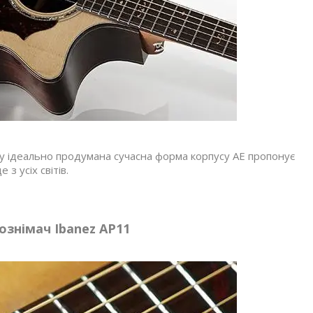
у ідеально продумана сучасна форма корпусу AE пропонує
 з усіх світів.
ознімач Ibanez AP11