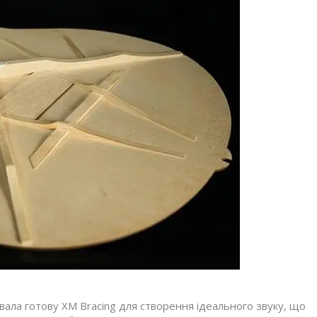
вала готову XM Bracing для створення ідеального звуку, що