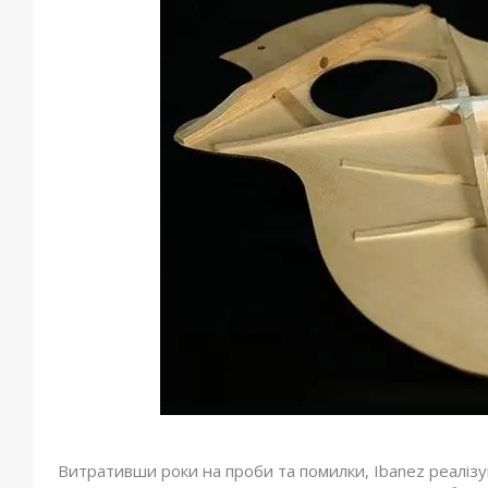
Витративши роки на проби та помилки, Ibanez реалізу