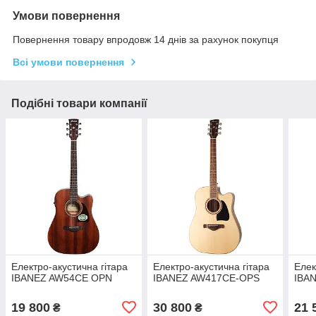
Умови повернення
Повернення товару впродовж 14 днів за рахунок покупця
Всі умови повернення
Подібні товари компанії
Електро-акустична гітара
Електро-акустична гітара
Елек
IBANEZ AW54CE OPN
IBANEZ AW417CE-OPS
IBA
19 800
30 800
21 
₴
₴