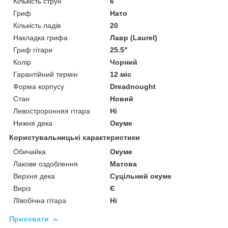
Кількість струн
6
Гриф
Нато
Кількість ладів
20
Накладка грифа
Лавр (Laurel)
Гриф гітари
25.5"
Колір
Чорний
Гарантійний термін
12 міс
Форма корпусу
Dreadnought
Стан
Новий
Левостроронняя гітара
Ні
Нижня дека
Окуме
Користувальницькі характеристики
Обичайка
Окуме
Лакове оздоблення
Матова
Верхня дека
Суцільний окуме
Виріз
Є
ЛІвобічна гітара
Ні
Приховати