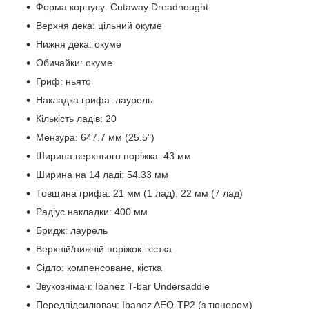
Форма корпусу: Cutaway Dreadnought
Верхня дека: цільний окуме
Нижня дека: окуме
Обичайки: окуме
Гриф: ньято
Накладка грифа: лаурель
Кількість ладів: 20
Мензура: 647.7 мм (25.5")
Ширина верхнього поріжка: 43 мм
Ширина на 14 ладі: 54.33 мм
Товщина грифа: 21 мм (1 лад), 22 мм (7 лад)
Радіус накладки: 400 мм
Бридж: лаурель
Верхній/нижній поріжок: кістка
Сідло: компенсоване, кістка
Звукознімач: Ibanez T-bar Undersaddle
Передпідсилювач: Ibanez AEQ-TP2 (з тюнером)