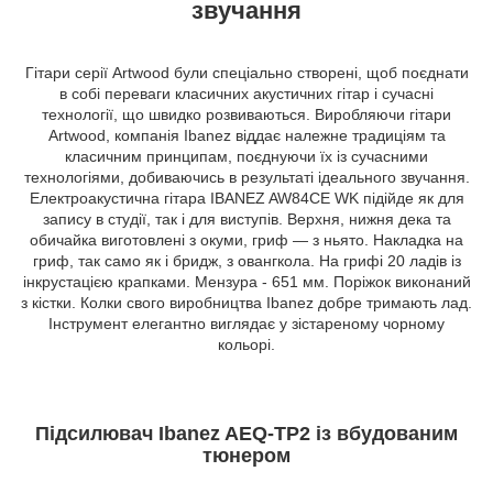
звучання
Гітари серії Artwood були спеціально створені, щоб поєднати
в собі переваги класичних акустичних гітар і сучасні
технології, що швидко розвиваються. Виробляючи гітари
Artwood, компанія Ibanez віддає належне традиціям та
класичним принципам, поєднуючи їх із сучасними
технологіями, добиваючись в результаті ідеального звучання.
Електроакустична гітара IBANEZ AW84CE WK підійде як для
запису в студії, так і для виступів. Верхня, нижня дека та
обичайка виготовлені з окуми, гриф — з ньято. Накладка на
гриф, так само як і бридж, з овангкола. На грифі 20 ладів із
інкрустацією крапками. Мензура - 651 мм. Поріжок виконаний
з кістки. Колки свого виробництва Ibanez добре тримають лад.
Інструмент елегантно виглядає у зістареному чорному
кольорі.
Підсилювач Ibanez AEQ-TP2 із вбудованим
тюнером