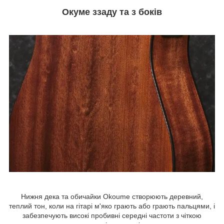
Окуме ззаду та з боків
Нижня дека та обичайки Okoume створюють деревний,
теплий тон, коли на гітарі м'яко грають або грають пальцями, і
забезпечують високі пробивні середні частоти з чіткою