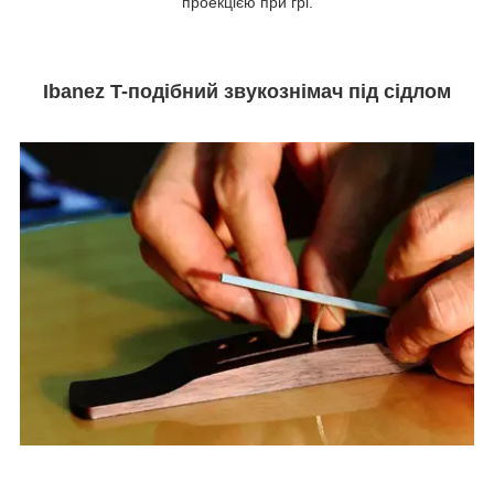
проекцією при грі.
Ibanez T-подібний звукознімач під сідлом