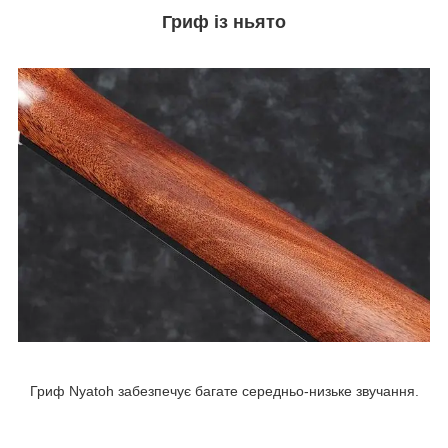
Гриф із ньято
Гриф Nyatoh забезпечує багате середньо-низьке звучання.