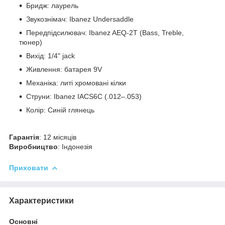
Бридж: лаурель
Звукознімач: Ibanez Undersaddle
Передпідсилювач: Ibanez AEQ-2T (Bass, Treble,
тюнер)
Вихід: 1/4" jack
Живлення: батарея 9V
Механіка: литі хромовані кілки
Струни: Ibanez IACS6C (.012–.053)
Колір: Синій глянець
Гарантія
: 12 місяців
Виробництво
: Індонезія
Приховати
Характеристики
Основні