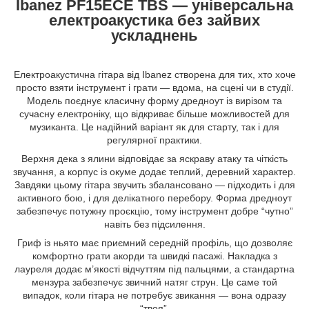
Ibanez PF15ECE TBS — універсальна
електроакустика без зайвих
ускладнень
Електроакустична гітара від Ibanez створена для тих, хто хоче
просто взяти інструмент і грати — вдома, на сцені чи в студії.
Модель поєднує класичну форму дредноут із вирізом та
сучасну електроніку, що відкриває більше можливостей для
музиканта. Це надійний варіант як для старту, так і для
регулярної практики.
Верхня дека з ялини відповідає за яскраву атаку та чіткість
звучання, а корпус із окуме додає теплий, деревний характер.
Завдяки цьому гітара звучить збалансовано — підходить і для
активного бою, і для делікатного перебору. Форма дредноут
забезпечує потужну проєкцію, тому інструмент добре “чутно”
навіть без підсилення.
Гриф із ньято має приємний середній профіль, що дозволяє
комфортно грати акорди та швидкі пасажі. Накладка з
лауреля додає м’якості відчуттям під пальцями, а стандартна
мензура забезпечує звичний натяг струн. Це саме той
випадок, коли гітара не потребує звикання — вона одразу
“твоя”.