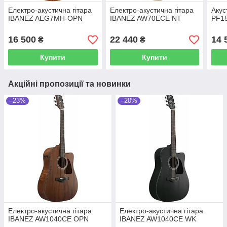
Електро-акустична гітара
Електро-акустична гітара
Акус
IBANEZ AEG7MH-OPN
IBANEZ AW70ECE NT
PF1
16 500
22 440
14 
₴
₴
Купити
Купити
Акційні пропозиції та новинки
–23%
–20%
Електро-акустична гітара
Електро-акустична гітара
IBANEZ AW1040CE OPN
IBANEZ AW1040CE WK