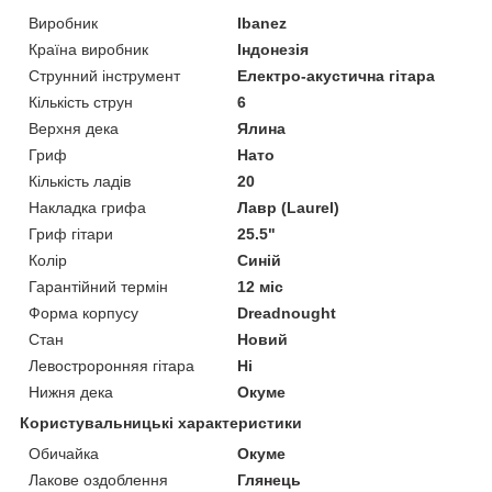
Виробник
Ibanez
Країна виробник
Індонезія
Струнний інструмент
Електро-акустична гітара
Кількість струн
6
Верхня дека
Ялина
Гриф
Нато
Кількість ладів
20
Накладка грифа
Лавр (Laurel)
Гриф гітари
25.5"
Колір
Синій
Гарантійний термін
12 міс
Форма корпусу
Dreadnought
Стан
Новий
Левостроронняя гітара
Ні
Нижня дека
Окуме
Користувальницькі характеристики
Обичайка
Окуме
Лакове оздоблення
Глянець