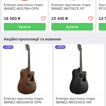
Електро-акустична гітара
Електро-акустична гітара
Акус
IBANEZ AEG7MH-OPN
IBANEZ AW70ECE NT
PF1
16 500
22 440
14 
₴
₴
Купити
Купити
Акційні пропозиції та новинки
–23%
–20%
Електро-акустична гітара
Електро-акустична гітара
IBANEZ AW1040CE OPN
IBANEZ AW1040CE WK