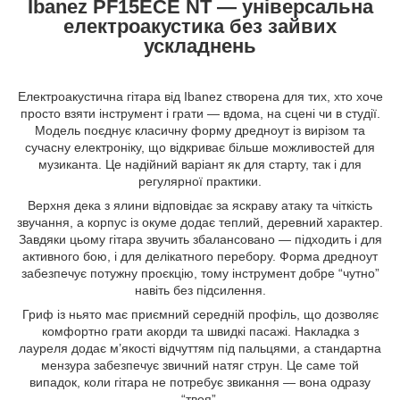
Ibanez PF15ECE NT — універсальна
електроакустика без зайвих
ускладнень
Електроакустична гітара від Ibanez створена для тих, хто хоче
просто взяти інструмент і грати — вдома, на сцені чи в студії.
Модель поєднує класичну форму дредноут із вирізом та
сучасну електроніку, що відкриває більше можливостей для
музиканта. Це надійний варіант як для старту, так і для
регулярної практики.
Верхня дека з ялини відповідає за яскраву атаку та чіткість
звучання, а корпус із окуме додає теплий, деревний характер.
Завдяки цьому гітара звучить збалансовано — підходить і для
активного бою, і для делікатного перебору. Форма дредноут
забезпечує потужну проєкцію, тому інструмент добре “чутно”
навіть без підсилення.
Гриф із ньято має приємний середній профіль, що дозволяє
комфортно грати акорди та швидкі пасажі. Накладка з
лауреля додає м’якості відчуттям під пальцями, а стандартна
мензура забезпечує звичний натяг струн. Це саме той
випадок, коли гітара не потребує звикання — вона одразу
“твоя”.