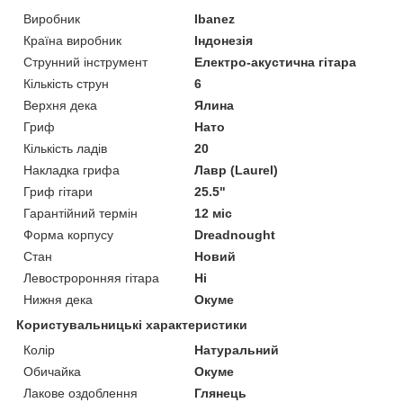
Виробник
Ibanez
Країна виробник
Індонезія
Струнний інструмент
Електро-акустична гітара
Кількість струн
6
Верхня дека
Ялина
Гриф
Нато
Кількість ладів
20
Накладка грифа
Лавр (Laurel)
Гриф гітари
25.5"
Гарантійний термін
12 міс
Форма корпусу
Dreadnought
Стан
Новий
Левостроронняя гітара
Ні
Нижня дека
Окуме
Користувальницькі характеристики
Колір
Натуральний
Обичайка
Окуме
Лакове оздоблення
Глянець