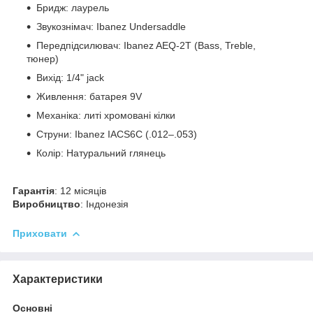
Бридж: лаурель
Звукознімач: Ibanez Undersaddle
Передпідсилювач: Ibanez AEQ-2T (Bass, Treble,
тюнер)
Вихід: 1/4" jack
Живлення: батарея 9V
Механіка: литі хромовані кілки
Струни: Ibanez IACS6C (.012–.053)
Колір: Натуральний глянець
Гарантія
: 12 місяців
Виробництво
: Індонезія
Приховати
Характеристики
Основні