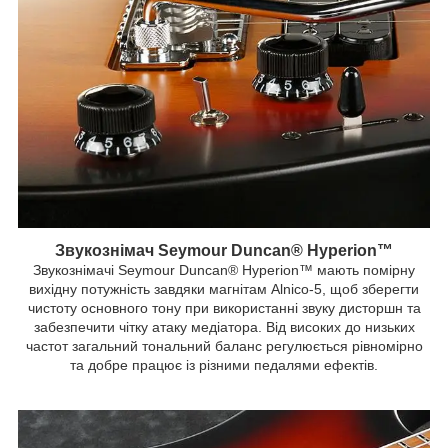
Звукознімач Seymour Duncan® Hyperion™
Звукознімачі Seymour Duncan® Hyperion™ мають помірну
вихідну потужність завдяки магнітам Alnico-5, щоб зберегти
чистоту основного тону при використанні звуку дисторшн та
забезпечити чітку атаку медіатора. Від високих до низьких
частот загальний тональний баланс регулюється рівномірно
та добре працює із різними педалями ефектів.