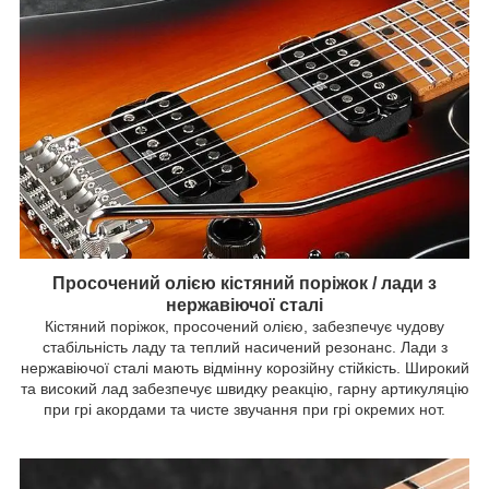
Просочений олією кістяний поріжок / лади з
нержавіючої сталі
Кістяний поріжок, просочений олією, забезпечує чудову
стабільність ладу та теплий насичений резонанс. Лади з
нержавіючої сталі мають відмінну корозійну стійкість. Широкий
та високий лад забезпечує швидку реакцію, гарну артикуляцію
при грі акордами та чисте звучання при грі окремих нот.