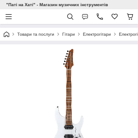
"Паті на Хаті" - Магазин музичних інструментів
Товари та послуги
Гітари
Електрогітари
Електрог