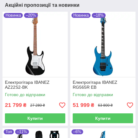
Акційні пропозиції та новинки
Новинка
–20%
Новинка
–18%
Електрогітара IBANEZ
Електрогітара IBANEZ
AZ22S2-BK
RG565R EB
Готово до відправки
Готово до відправки
21 799
51 999
₴
₴
27 280 ₴
63 800 ₴
Купити
Купити
Топ
–11%
–6%