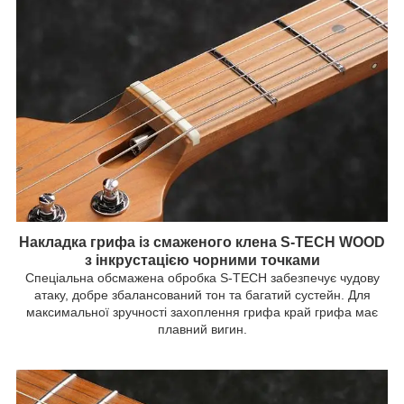
Накладка грифа із смаженого клена S-TECH WOOD
з інкрустацією чорними точками
Спеціальна обсмажена обробка S-TECH забезпечує чудову
атаку, добре збалансований тон та багатий сустейн. Для
максимальної зручності захоплення грифа край грифа має
плавний вигин.