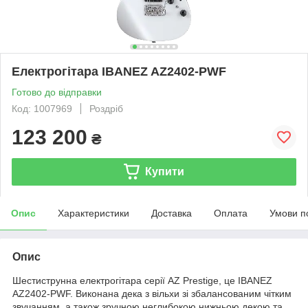
Електрогітара IBANEZ AZ2402-PWF
Готово до відправки
Код: 1007969
Роздріб
123 200
₴
Купити
Опис
Характеристики
Доставка
Оплата
Умови п
Опис
Шестиструнна електрогітара серії AZ Prestige, це IBANEZ
AZ2402-PWF. Виконана дека з вільхи зі збалансованим чітким
звучанням, а також зручною неглибокою нижньою декою та