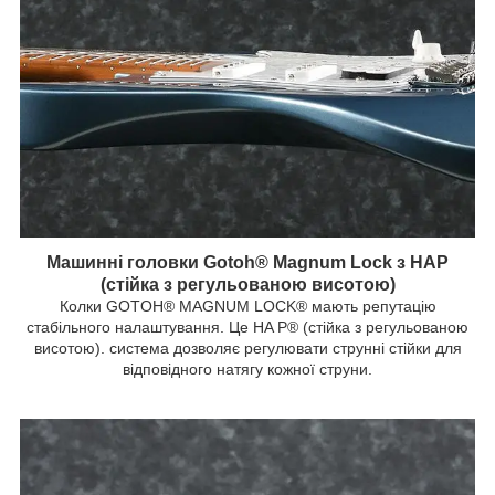
Машинні головки Gotoh® Magnum Lock з HAP
(стійка з регульованою висотою)
Колки GOTOH® MAGNUM LOCK® мають репутацію
стабільного налаштування. Це HA P® (стійка з регульованою
висотою). система дозволяє регулювати струнні стійки для
відповідного натягу кожної струни.