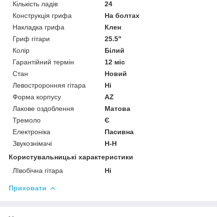
Кількість ладів
24
Конструкція грифа
На болтах
Накладка грифа
Клен
Гриф гітари
25.5"
Колір
Білий
Гарантійний термін
12 міс
Стан
Новий
Левостроронняя гітара
Ні
Форма корпусу
AZ
Лакове оздоблення
Матова
Тремоло
Є
Електроніка
Пасивна
Звукознімачі
H-H
Користувальницькі характеристики
ЛІвобічна гітара
Ні
Приховати