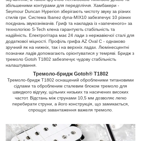
збільшеними контурами для передпліччя. Хамбакери -
Seymour Duncan Hyperion зберігають чистоту звуку за різних
стилів гри. Система Ibanez dyna-MIX10 забезпечує 10 різних
поєднань звукознімачів. Гриф та накладка із «запеченого» за
технологією S-Tech клена гарантують стабільність та
надійність. Електрогітара має 24 лади з нержавіючої сталі для
додаткової міцності. Профіль грифа AZ Oval C - однаково
зручний як на нижніх, так і на верхніх ладах. Люмінесцентні
позначки ладів допомагають орієнтуватися у темряві. Бридж з
тремоло Gotoh T1802 забезпечує чудову стабільність
налаштування.
Тремоло-бридж Gotoh® T1802
Тремоло-бридж T1802 оснащений обробленими титановими
сідлами та обробленим сталевим блоком тремоло для
швидкого відгуку, щільних низьких та насичених високих
частот. Відстань між струнами 10,5 мм дозволяє легко
перебирати струни, а його конструкція, що замикається,
спрощує завантаження важеля тремоло.