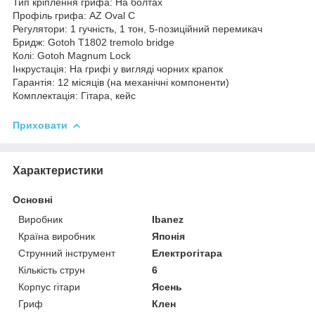
Тип кріплення грифа: На болтах
Профіль грифа: AZ Oval C
Регулятори: 1 гучність, 1 тон, 5-позиційний перемикач
Бридж: Gotoh T1802 tremolo bridge
Колі: Gotoh Magnum Lock
Інкрустація: На грифі у вигляді чорних крапок
Гарантія: 12 місяців (на механічні компоненти)
Комплектація: Гітара, кейс
Приховати
Характеристики
Основні
Виробник
Ibanez
Країна виробник
Японія
Струнний інструмент
Електрогітара
Кількість струн
6
Корпус гітари
Ясень
Гриф
Клен