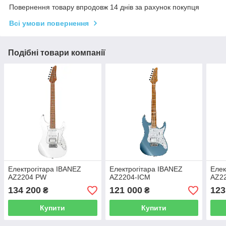
Повернення товару впродовж 14 днів за рахунок покупця
Всі умови повернення
Подібні товари компанії
Електрогітара IBANEZ
Електрогітара IBANEZ
Елек
AZ2204 PW
AZ2204-ICM
AZ2
134 200
121 000
123
₴
₴
Купити
Купити