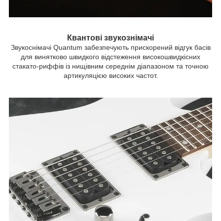
Квантові звукознімачі
Звукоснімачі Quantum забезпечують прискорений відгук басів
для винятково швидкого відстеження високошвидкісних
стакато-риффів із нищівним середнім діапазоном та точною
артикуляцією високих частот.