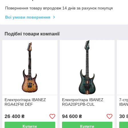
Повернення товару впродовж 14 днів за рахунок покупця
Всі умови повернення
Подібні товари компанії
Електрогітара IBANEZ
Електрогітара IBANEZ
7-ст
RGA42FM DEF
RGA20P1PB-CUL
IBA
26 400
94 600
30 
₴
₴
Купити
Купити