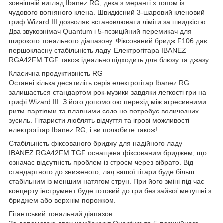
зовнішній вигляд Ibanez RG, дека з меранті з топом із
чудового вогняного клена. Швидкісний 3-шаровий кленовий
гриф Wizard III дозволяє встановлювати ліміти за швидкістю.
Два звукознімач Quantum і 5-позиційний перемикач для
широкого тонального діапазону. Фіксований бридж F106 дає
першокласну стабільність ладу. Електрогітара IBANEZ
RGA42FM TGF також ідеально підходить для блюзу та джазу.
Класична продуктивність RG
Останні кілька десятиліть серія електрогітар Ibanez RG
залишається стандартом рок-музики завдяки легкості гри на
грифі Wizard III. З його допомогою перехід між агресивними
ритм-партіями та плавними соло не потребує величезних
зусиль. Гітаристи люблять відчуття та ігрові можливості
електрогітар Ibanez RG, і ви полюбите також!
Стабільність фіксованого бриджу для надійного ладу
IBANEZ RGA42FM TGF оснащена фіксованим бриджем, що
означає відсутність проблем із строєм через вібрато. Від
стандартного до зниженого, лад вашої гітари буде більш
стабільним із меншим натягом струн. При його зміні під час
концерту інструмент буде готовий до гри без зайвої метушні з
бриджем або верхнім порожком.
Гігантський тональний діапазон
За допомогою двох хамбакерів Quantum та 5-позиційного