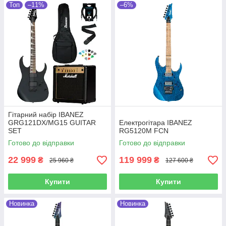
Топ
–11%
–6%
Гітарний набір IBANEZ
GRG121DX/MG15 GUITAR
Електрогітара IBANEZ
SET
RG5120M FCN
Готово до відправки
Готово до відправки
22 999
119 999
₴
₴
25 960 ₴
127 600 ₴
Купити
Купити
Новинка
Новинка