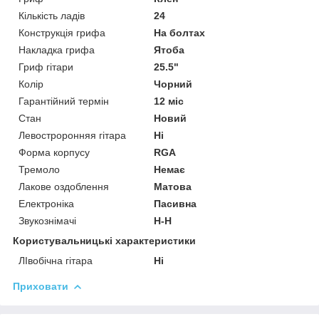
Кількість ладів
24
Конструкція грифа
На болтах
Накладка грифа
Ятоба
Гриф гітари
25.5"
Колір
Чорний
Гарантійний термін
12 міс
Стан
Новий
Левостроронняя гітара
Ні
Форма корпусу
RGA
Тремоло
Немає
Лакове оздоблення
Матова
Електроніка
Пасивна
Звукознімачі
H-H
Користувальницькі характеристики
ЛІвобічна гітара
Ні
Приховати