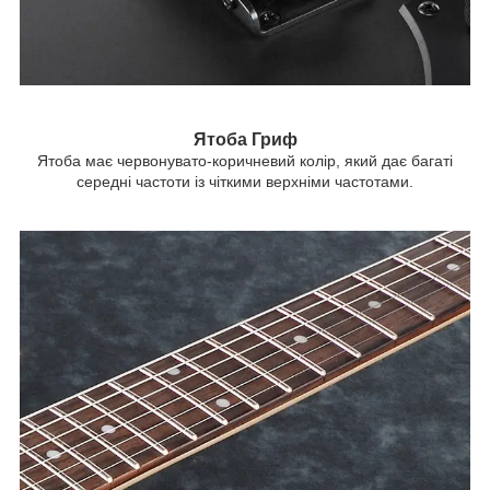
Ятоба Гриф
Ятоба має червонувато-коричневий колір, який дає багаті
середні частоти із чіткими верхніми частотами.