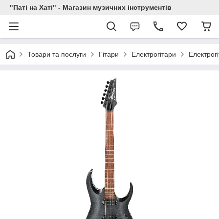
"Паті на Хаті" - Магазин музичних інструментів
Товари та послуги
Гітари
Електрогітари
Електрог