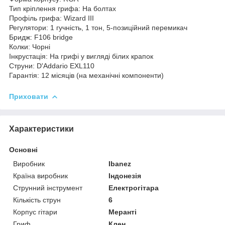
Тип кріплення грифа: На болтах
Профіль грифа: Wizard III
Регулятори: 1 гучність, 1 тон, 5-позиційний перемикач
Бридж: F106 bridge
Колки: Чорні
Інкрустація: На грифі у вигляді білих крапок
Струни: D'Addario EXL110
Гарантія: 12 місяців (на механічні компоненти)
Приховати
Характеристики
Основні
Виробник
Ibanez
Країна виробник
Індонезія
Струнний інструмент
Електрогітара
Кількість струн
6
Корпус гітари
Меранті
Гриф
Клен