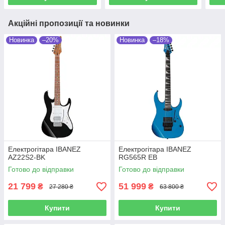
Акційні пропозиції та новинки
Новинка
–20%
Новинка
–18%
Електрогітара IBANEZ
Електрогітара IBANEZ
AZ22S2-BK
RG565R EB
Готово до відправки
Готово до відправки
21 799
51 999
₴
₴
27 280 ₴
63 800 ₴
Купити
Купити