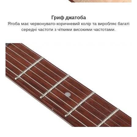
Гриф джатоба
Ятоба має червонувато-коричневий колір та виробляє багаті
середні частоти з чіткими високими частотами.