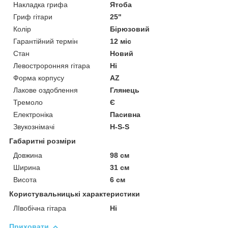
Накладка грифа
Ятоба
Гриф гітари
25"
Колір
Бірюзовий
Гарантійний термін
12 міс
Стан
Новий
Левостроронняя гітара
Ні
Форма корпусу
AZ
Лакове оздоблення
Глянець
Тремоло
Є
Електроніка
Пасивна
Звукознімачі
H-S-S
Габаритні розміри
Довжина
98 см
Ширина
31 см
Висота
6 см
Користувальницькі характеристики
ЛІвобічна гітара
Ні
Приховати