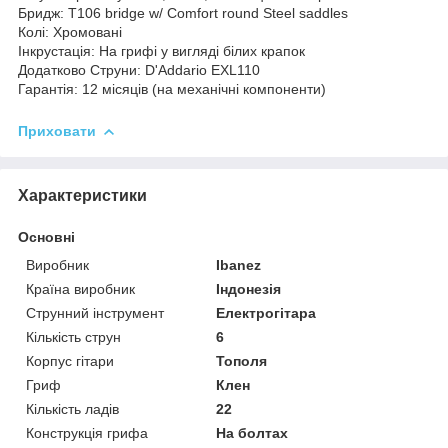
Бридж: T106 bridge w/ Comfort round Steel saddles
Колі: Хромовані
Інкрустація: На грифі у вигляді білих крапок
Додатково Струни: D'Addario EXL110
Гарантія: 12 місяців (на механічні компоненти)
Приховати
Характеристики
Основні
Виробник
Ibanez
Країна виробник
Індонезія
Струнний інструмент
Електрогітара
Кількість струн
6
Корпус гітари
Тополя
Гриф
Клен
Кількість ладів
22
Конструкція грифа
На болтах