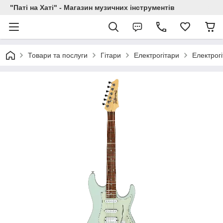
"Паті на Хаті" - Магазин музичних інструментів
Товари та послуги
Гітари
Електрогітари
Електрог