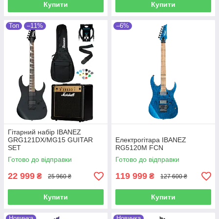
Купити
Купити
Топ
–11%
–6%
Гітарний набір IBANEZ
GRG121DX/MG15 GUITAR
Електрогітара IBANEZ
SET
RG5120M FCN
Готово до відправки
Готово до відправки
22 999
119 999
₴
₴
25 960 ₴
127 600 ₴
Купити
Купити
Новинка
Новинка