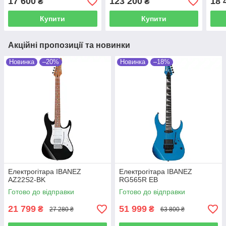
17 600
123 200
18 
₴
₴
Купити
Купити
Акційні пропозиції та новинки
Новинка
–20%
Новинка
–18%
Електрогітара IBANEZ
Електрогітара IBANEZ
AZ22S2-BK
RG565R EB
Готово до відправки
Готово до відправки
21 799
51 999
₴
₴
27 280 ₴
63 800 ₴