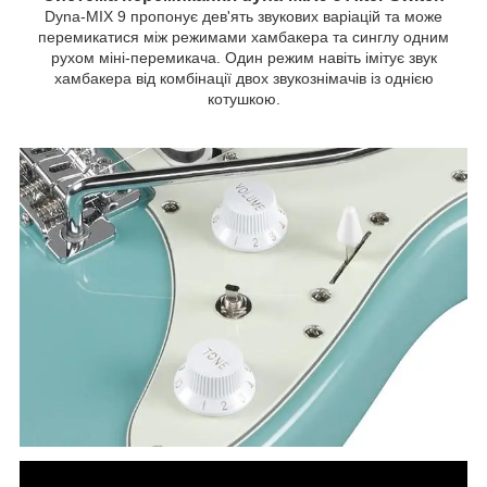
Dyna-MIX 9 пропонує дев'ять звукових варіацій та може
перемикатися між режимами хамбакера та синглу одним
рухом міні-перемикача. Один режим навіть імітує звук
хамбакера від комбінації двох звукозн
імачів із однією
котушкою.