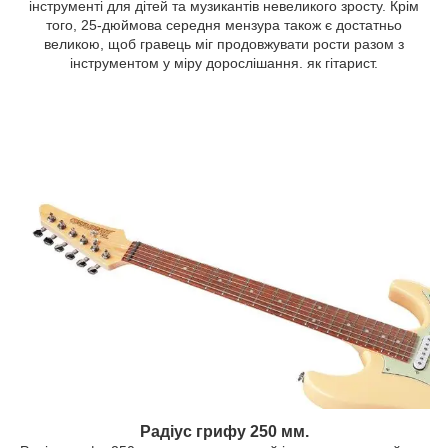
інструменті для дітей та музикантів невеликого зросту. Крім
того, 25-дюймова середня мензура також є достатньо
великою, щоб гравець міг продовжувати рости разом з
інструментом у міру дорослішання. як гітарист.
Радіус грифу 250 мм.