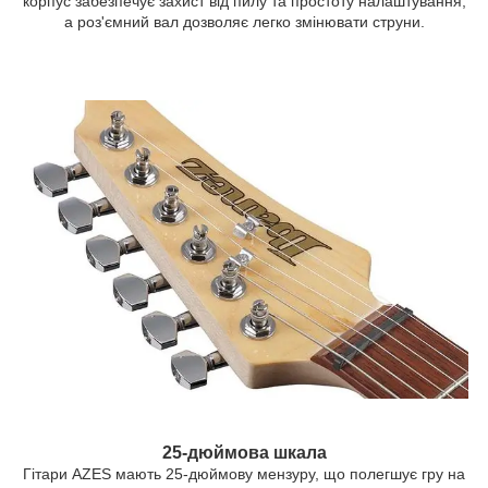
корпус забезпечує захист від пилу та простоту налаштування,
а роз'ємний вал дозволяє легко змінювати струни.
25-дюймова шкала
Гітари AZES мають 25-дюймову мензуру, що полегшує гру на