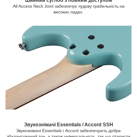
Шийний суглоб з повним доступом
All Access Neck Joint забезпечує чудову грабельність на
високих ладах.
Звукознімачі Essentials / Accord SSH
Звукознімачі Essentials і Accord забезпечують добре
збалансований тон, а також універсальність, так що гітаристи