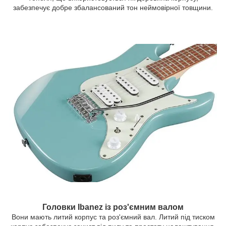
забезпечує добре збалансований тон неймовірної товщини.
Головки Ibanez із роз'ємним валом
Вони мають литий корпус та роз'ємний вал. Литий під тиском