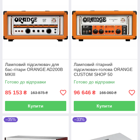
Ламповий підсилювач для
Ламповий гітарний
бас-гітари ORANGE AD200B
підсилювач-голова ORANGE
MKIII
CUSTOM SHOP 50
Готово до відправки
Готово до відправки
85 153
96 646
₴
₴
163 875 ₴
166 060 ₴
Купити
Купити
–35%
–33%