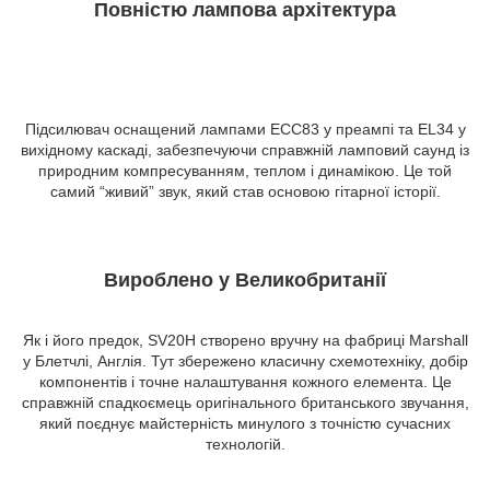
Повністю лампова архітектура
Підсилювач оснащений лампами ECC83 у преампі та EL34 у
вихідному каскаді, забезпечуючи справжній ламповий саунд із
природним компресуванням, теплом і динамікою. Це той
самий “живий” звук, який став основою гітарної історії.
Вироблено у Великобританії
Як і його предок, SV20H створено вручну на фабриці Marshall
у Блетчлі, Англія. Тут збережено класичну схемотехніку, добір
компонентів і точне налаштування кожного елемента. Це
справжній спадкоємець оригінального британського звучання,
який поєднує майстерність минулого з точністю сучасних
технологій.