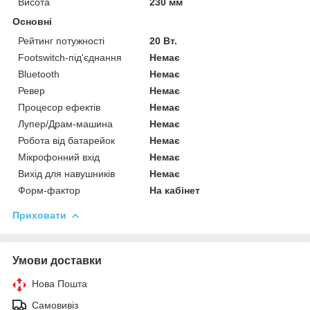
Висота
230 мм
Основні
Рейтинг потужності
20 Вт.
Footswitch-під'єднання
Немає
Bluetooth
Немає
Ревер
Немає
Процесор ефектів
Немає
Лупер/Драм-машина
Немає
Робота від батарейок
Немає
Мікрофонний вхід
Немає
Вихід для навушників
Немає
Форм-фактор
На кабінет
Приховати
Умови доставки
Нова Пошта
Самовивіз