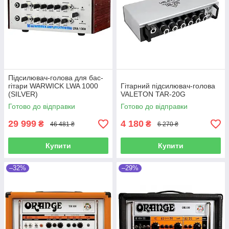
Підсилювач-голова для бас-
гітари WARWICK LWA 1000
Гітарний підсилювач-голова
(SILVER)
VALETON TAR-20G
Готово до відправки
Готово до відправки
29 999
4 180
₴
₴
46 481 ₴
6 270 ₴
Купити
Купити
–32%
–29%