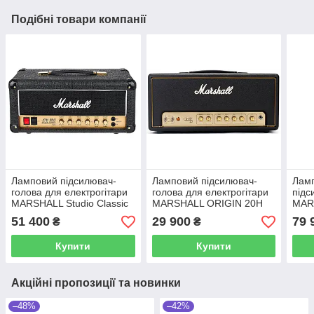
Подібні товари компанії
Ламповий підсилювач-
Ламповий підсилювач-
Ламп
голова для електрогітари
голова для електрогітари
підс
MARSHALL Studio Classic
MARSHALL ORIGIN 20H
MAR
SC20H
51 400
29 900
79 
₴
₴
Купити
Купити
Акційні пропозиції та новинки
–48%
–42%