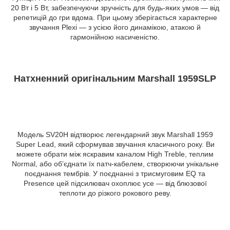
20 Вт і 5 Вт, забезпечуючи зручність для будь-яких умов — від
репетицій до гри вдома. При цьому зберігається характерне
звучання Plexi — з усією його динамікою, атакою й
гармонійною насиченістю.
Натхненний оригінальним Marshall 1959SLP
Модель SV20H відтворює легендарний звук Marshall 1959
Super Lead, який сформував звучання класичного року. Ви
можете обрати між яскравим каналом High Treble, теплим
Normal, або об’єднати їх патч-кабелем, створюючи унікальне
поєднання тембрів. У поєднанні з трисмуговим EQ та
Presence цей підсилювач охоплює усе — від блюзової
теплоти до різкого рокового реву.