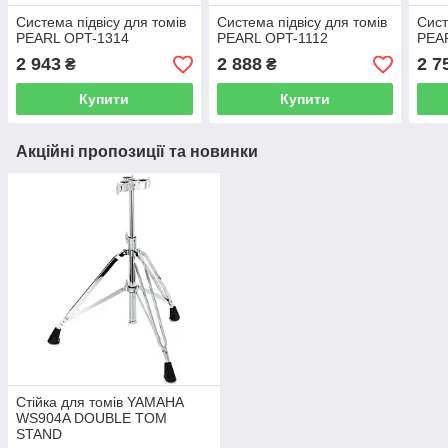
Система підвісу для томів
Система підвісу для томів
Сист
PEARL OPT-1314
PEARL OPT-1112
PEA
2 943
2 888
2 7
₴
₴
Купити
Купити
Акційні пропозиції та новинки
Стійка для томів YAMAHA
WS904A DOUBLE TOM
STAND