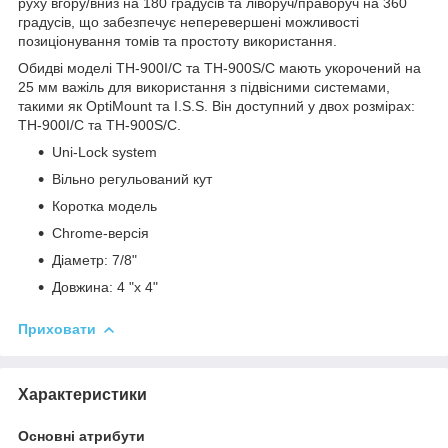
руху вгору/вниз на 180 градусів та ліворуч/праворуч на 360
градусів, що забезпечує неперевершені можливості
позиціонування томів та простоту використання.
Обидві моделі TH-900I/C та TH-900S/C мають укорочений на
25 мм важіль для використання з підвісними системами,
такими як OptiMount та I.S.S. Він доступний у двох розмірах:
TH-900I/C та TH-900S/C.
Uni-Lock system
Вільно регульований кут
Коротка модель
Chrome-версія
Діаметр: 7/8"
Довжина: 4 "х 4"
Приховати
Характеристики
Основні атрибути