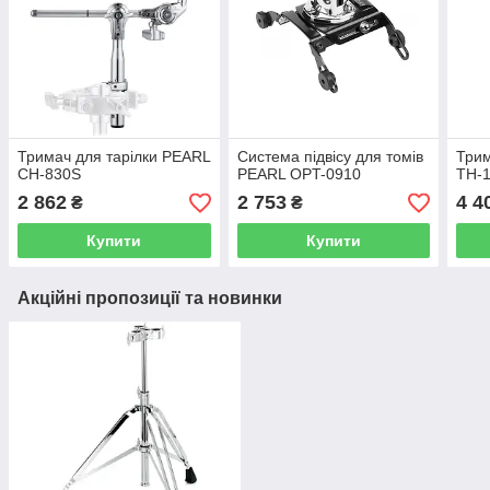
Тримач для тарілки PEARL
Система підвісу для томів
Трим
CH-830S
PEARL OPT-0910
TH-
2 862
2 753
4 4
₴
₴
Купити
Купити
Акційні пропозиції та новинки