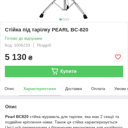
Стійка під тарілку PEARL BC-820
Готово до відправки
Код: 1006233
Роздріб
5 130
₴
Купити
Опис
Характеристики
Доставка
Оплата
Умови 
Опис
Pearl BC820
стійка-журавель для тарілки, яка має 2 секції та
подвійне кріплення ніжки. Також ця стійка характеризується
Uni-Lock перекидачем з блокуючим механізмом для надійного