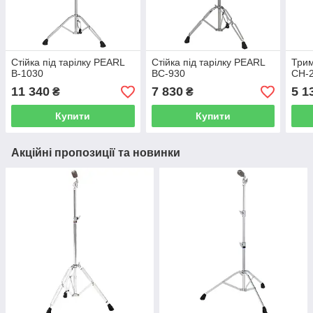
Стійка під тарілку PEARL
Стійка під тарілку PEARL
Трим
B-1030
BC-930
CH-
11 340
7 830
5 1
₴
₴
Купити
Купити
Акційні пропозиції та новинки