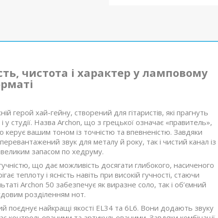
ть, чистота і характер у ламповому
рматі
ій герой хай-гейну, створений для гітаристів, які прагнуть
і у студії. Назва Archon, що з грецької означає «правитель»,
 керує вашим тоном із точністю та впевненістю. Завдяки
перевантажений звук для металу й року, так і чистий канал із
великим запасом по хедруму.
гучністю, що дає можливість досягати глибокого, насиченого
ає теплоту і ясність навіть при високій гучності, стаючи
аті Archon 50 забезпечує як виразне соло, так і об’ємний
удовим розділенням нот.
ий поєднує найкращі якості EL34 та 6L6. Вони додають звуку
ас контрольованими та артикульованими. Завдяки комбінації