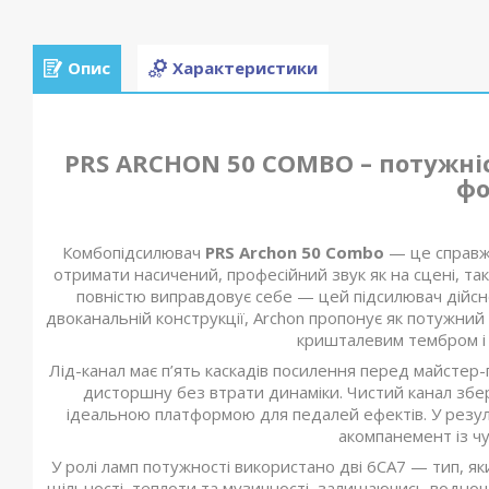
Опис
Характеристики
PRS ARCHON 50 COMBO – потужніс
фо
Комбопідсилювач
PRS Archon 50 Combo
— це справжн
отримати насичений, професійний звук як на сцені, так 
повністю виправдовує себе — цей підсилювач дійсно
двоканальній конструкції, Archon пропонує як потужний 
кришталевим тембром і 
Лід-канал має п’ять каскадів посилення перед майстер-
дисторшну без втрати динаміки. Чистий канал зберіг
ідеальною платформою для педалей ефектів. У результ
акомпанемент із ч
У ролі ламп потужності використано дві 6CA7 — тип, як
щільності, теплоти та музичності, залишаючись водноч