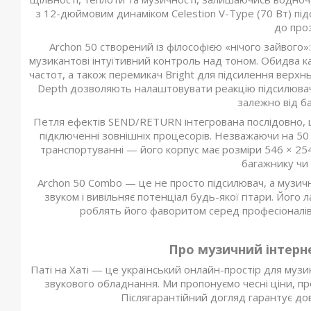
з 12-дюймовим динаміком Celestion V-Type (70 Вт) під
до проз
Archon 50 створений із філософією «нічого зайвого»
музикантові інтуїтивний контроль над тоном. Обидва ка
частот, а також перемикач Bright для підсилення верхнь
Depth дозволяють налаштовувати реакцію підсилювача
залежно від б
Петля ефектів SEND/RETURN інтегрована послідовно, щ
підключенні зовнішніх процесорів. Незважаючи на 50 
транспортуванні — його корпус має розміри 546 × 254 
багажнику чи 
Archon 50 Combo — це не просто підсилювач, а музични
звуком і вивільняє потенціал будь-якої гітари. Його
роблять його фаворитом серед професіоналів і
Про музичний інтерне
Паті на Хаті — це український онлайн-простір для музик
звукового обладнання. Ми пропонуємо чесні ціни, про
Післягарантійний догляд гарантує до