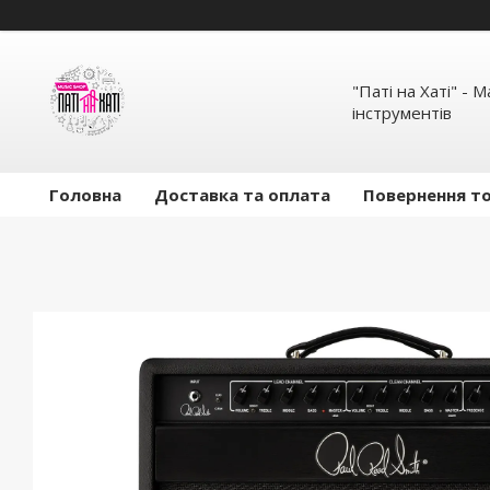
"Паті на Хаті" - 
інструментів
Головна
Доставка та оплата
Повернення то