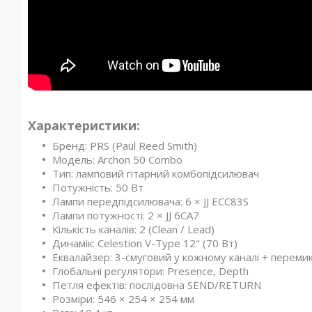
Характеристики:
Бренд: PRS (Paul Reed Smith)
Модель: Archon 50 Combo
Тип: ламповий гітарний комбопідсилювач
Потужність: 50 Вт
Лампи передпідсилювача: 6 × JJ ECC83S
Лампи потужності: 2 × JJ 6CA7
Кількість каналів: 2 (Clean / Lead)
Динамік: Celestion V-Type 12" (70 Вт)
Еквалайзер: 3-смуговий у кожному каналі + перемик
Глобальні регулятори: Presence, Depth
Петля ефектів: послідовна SEND/RETURN
Розміри: 546 × 254 × 254 мм