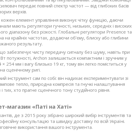
силювач передає повний спектр частот — від глибоких басів
орих верхів.
: кожен елемент управління виконує чітку функцію, даючи
нали мають регулятори гучності, низьких, середніх і високих
ого діапазону без різкості. Глобальні регулятори Presence та
 на крайніх частотах, додаючи об’єму, блиску або глибини
ажаного результату.
о забезпечує чисту передачу сигналу без шуму, навіть при
Вт потужності, Archon залишається компактним і зручним у
× 254 мм і вагу близько 19 кг, тому він легко поміститься у
на сценічному ригі.
й інструмент сам по собі: він надихає експериментувати зі
 лампове тепло, природна компресія та гнучкі налаштування
 тих, хто прагне сценічного тону студійного рівня.
т-магазин «Паті на Хаті»
антів, де з 2015 року зібрано широкий вибір інструментів та
фесійну консультацію та швидку доставку по всій Україні.
вговічне використання вашого інструмента.