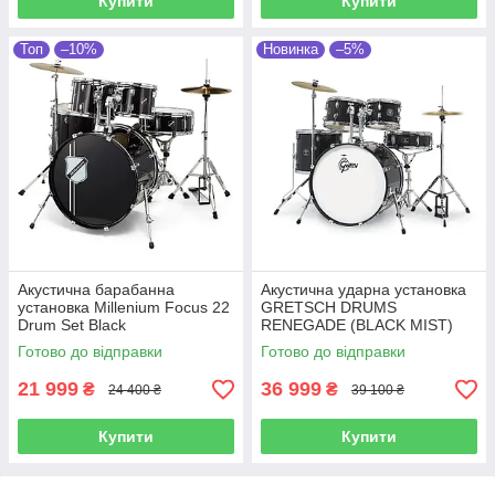
Купити
Купити
Топ
–10%
Новинка
–5%
Акустична барабанна
Акустична ударна установка
установка Millenium Focus 22
GRETSCH DRUMS
Drum Set Black
RENEGADE (BLACK MIST)
Готово до відправки
Готово до відправки
21 999
36 999
₴
₴
24 400 ₴
39 100 ₴
Купити
Купити