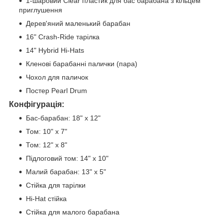
1-шаровий Clear пластик для бас барабана з кільцем
приглушення
Дерев'яний маленький барабан
16" Crash-Ride тарілка
14" Hybrid Hi-Hats
Кленові барабанні палички (пара)
Чохол для паличок
Постер Pearl Drum
Конфігурація:
Бас-барабан: 18" x 12"
Том: 10" x 7"
Том: 12" x 8"
Підлоговий том: 14" x 10"
Малий барабан: 13" x 5"
Стійка для тарілки
Hi-Hat стійка
Стійка для малого барабана