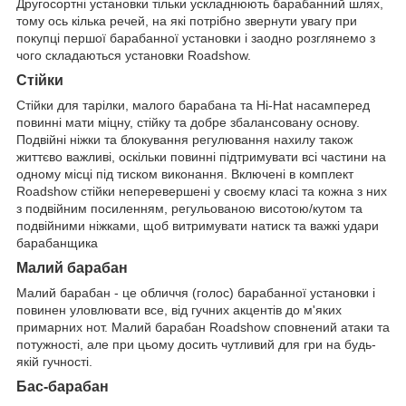
Другосортні установки тільки ускладнюють барабанний шлях,
тому ось кілька речей, на які потрібно звернути увагу при
покупці першої барабанної установки і заодно розглянемо з
чого складаються установки Roadshow.
Стійки
Стійки для тарілки, малого барабана та Hi-Hat насамперед
повинні мати міцну, стійку та добре збалансовану основу.
Подвійні ніжки та блокування регулювання нахилу також
життєво важливі, оскільки повинні підтримувати всі частини на
одному місці під тиском виконання. Включені в комплект
Roadshow стійки неперевершені у своєму класі та кожна з них
з подвійним посиленням, регульованою висотою/кутом та
подвійними ніжками, щоб витримувати натиск та важкі удари
барабанщика
Малий барабан
Малий барабан - це обличчя (голос) барабанної установки і
повинен уловлювати все, від гучних акцентів до м'яких
примарних нот. Малий барабан Roadshow сповнений атаки та
потужності, але при цьому досить чутливий для гри на будь-
якій гучності.
Бас-барабан