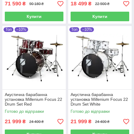
71 590
18 499
₴
₴
90 180 ₴
22 900 ₴
Купити
Купити
Топ
–10%
Топ
–10%
Акустична барабанна
Акустична барабанна
установка Millenium Focus 22
установка Millenium Focus 22
Drum Set Red
Drum Set White
Готово до відправки
Готово до відправки
21 999
21 999
₴
₴
24 400 ₴
24 400 ₴