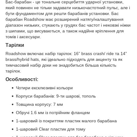
Бас-барабан - це тональне серцебиття ударної установки,
який повинен не тільки задавати низькочастотний пульс, але і
бути фундаментом для решти барабанів установки. Бас
барабан Roadshow має розширений натягу/налаштування
діапазон низьких, стукають у грудях бас частот і нековзкі ніжки
з шипами, що висуваються, а також надійне кріплення для
томів і аксесуари.
Тарілки
Roadshow включає набір тарілок: 16” brass crash/ ride та 14”
brass/hybrid hats, які ідеально підходять для акценту та як
тимчасовий набір доки не знадобиться більша кількість
тарілок.
Особливості:
Чотири ексклюзивні кольори
Корпуси барабанів: 9-ти шарові, тополь
Товщина корпусу: 7 мм
Обручі 1.6 мм із потрійним фланцем
1-шаровий із покриттям пластик малого барабана
1-шаровий Clear пластик для тому