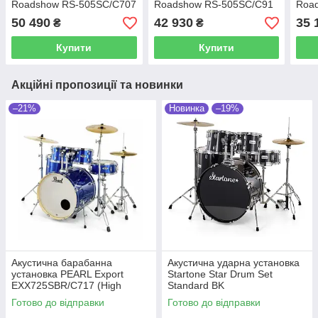
Roadshow RS-505SC/C707
Roadshow RS-505SC/C91
Roa
(Bronze Metallic) + Paiste
(Red Wine) + Paiste
(Cha
50 490
42 930
35 
₴
₴
Cymbals
Cymbals
Cym
Купити
Купити
Акційні пропозиції та новинки
–21%
Новинка
–19%
Акустична барабанна
Акустична ударна установка
установка PEARL Export
Startone Star Drum Set
EXX725SBR/C717 (High
Standard BK
Voltage Blue)
Готово до відправки
Готово до відправки