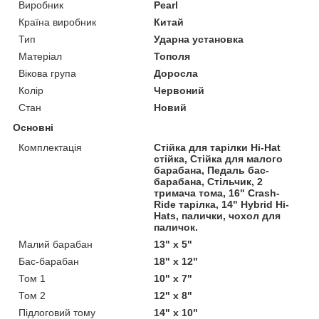
Виробник
Pearl
Країна виробник
Китай
Тип
Ударна установка
Матеріал
Тополя
Вікова група
Доросла
Колір
Червоний
Стан
Новий
Основні
Комплектація
Стійка для тарілки Hi-Hat
стійка, Стійка для малого
барабана, Педаль бас-
барабана, Стільчик, 2
тримача тома, 16" Crash-
Ride тарілка, 14" Hybrid Hi-
Hats, палички, чохол для
паличок.
Малий барабан
13" x 5"
Бас-барабан
18" x 12"
Том 1
10" x 7"
Том 2
12" x 8"
Підлоговий тому
14" x 10"