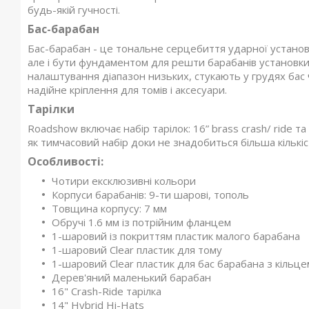
будь-якій гучності.
Бас-барабан
Бас-барабан - це тональне серцебиття ударної установ
але і бути фундаментом для решти барабанів установк
налаштування діапазон низьких, стукають у грудях бас ч
надійне кріплення для томів і аксесуари.
Тарілки
Roadshow включає набір тарілок: 16” brass crash/ ride та
як тимчасовий набір доки не знадобиться більша кількіс
Особливості:
Чотири ексклюзивні кольори
Корпуси барабанів: 9-ти шарові, тополь
Товщина корпусу: 7 мм
Обручі 1.6 мм із потрійним фланцем
1-шаровий із покриттям пластик малого барабана
1-шаровий Clear пластик для тому
1-шаровий Clear пластик для бас барабана з кільц
Дерев'яний маленький барабан
16" Crash-Ride тарілка
14" Hybrid Hi-Hats