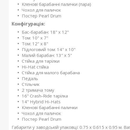
Кленові барабанні палички (пара)
Чохол для паличок
Постер Pearl Drum
Конфігурація:
Бас-барабан: 18" x 12"
Том: 10" x 7"
Том: 12" x 8"
Підлоговий том: 14" x 10"
Малий барабан: 13" x 5"
Стійка для тарілки
Hi-Hat стійка
Стійка для малого барабана
Педаль
Стільчик
2 тримача тому
16" Crash-Ride тарілка
14" Hybrid Hi-Hats
Кленові барабанні палички
Чохол для паличок
Постер Pearl Drum
Габарити у заводській упаковці: 0.75 x 0.615 x 0.95 м. Ваг