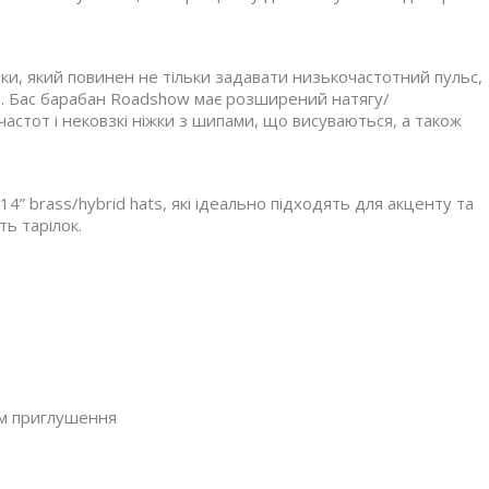
ки, який повинен не тільки задавати низькочастотний пульс,
и. Бас барабан Roadshow має розширений натягу/
астот і нековзкі ніжки з шипами, що висуваються, а також
 14” brass/hybrid hats, які ідеально підходять для акценту та
ть тарілок.
ем приглушення