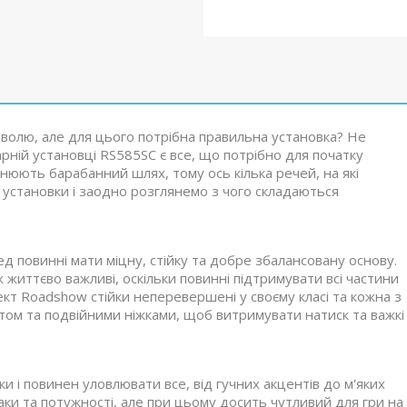
а волю, але для цього потрібна правильна установка? Не
дарній установці RS585SC є все, що потрібно для початку
днюють барабанний шлях, тому ось кілька речей, на які
 установки і заодно розглянемо з чого складаються
ед повинні мати міцну, стійку та добре збалансовану основу.
 життєво важливі, оскільки повинні підтримувати всі частини
ект Roadshow стійки неперевершені у своєму класі та кожна з
ом та подвійними ніжками, щоб витримувати натиск та важкі
и і повинен уловлювати все, від гучних акцентів до м'яких
и та потужності, але при цьому досить чутливий для гри на