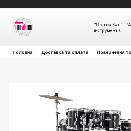
"Паті на Хаті" - 
інструментів
Головна
Доставка та оплата
Повернення то