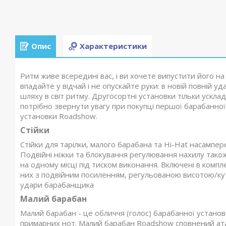
Опис
Характеристики
Ритм живе всередині вас, і ви хочете випустити його н
впадайте у відчай і не опускайте руки: в новій повній у
шляху в світ ритму. Другосортні установки тільки ускла
потрібно звернути увагу при покупці першої барабанної
установки Roadshow.
Стійки
Стійки для тарілки, малого барабана та Hi-Hat насампер
Подвійні ніжки та блокування регулювання нахилу також
на одному місці під тиском виконання. Включені в компл
них з подвійним посиленням, регульованою висотою/кут
удари барабанщика
Малий барабан
Малий барабан - це обличчя (голос) барабанної установк
примарних нот. Малий барабан Roadshow сповнений атак