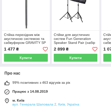
Стійка-перехідник між
Стійки для акустичних
Стій
акустичною системою та
систем Fun Generation
акус
сабвуфером GRAVITY SP
Speaker Stand Pair (набір
саб
3332 B
2 шт + чохол)
FRA
1 477
2 899
1 0
₴
₴
SUB
Купити
Купити
Про нас
99% позитивних з 463 відгуків за рік
Працює з 14.08.2019
м. Київ
вул. Генерала Шаповала 2, Київ, Україна