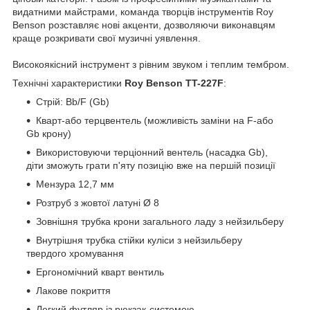
видатними майстрами, команда творців інструментів Roy
Benson розставляє нові акценти, дозволяючи виконавцям
краще розкривати свої музичні уявлення.
Високоякісний інструмент з рівним звуком і теплим тембром.
Технічні характеристики
Roy Benson TT-227F
:
Стрій: Bb/F (Gb)
Кварт-або терцвентель (можливість заміни на F-або
Gb крону)
Використовуючи терціонний вентель (насадка Gb),
діти зможуть грати п'яту позицію вже на першій позиції
Мензура 12,7 мм
Розтруб з жовтої латуні Ø 8
Зовнішня трубка крони загального ладу з нейзильберу
Внутрішня трубка стійки куліси з нейзильберу
твердого хромування
Ергономічний кварт вентиль
Лакове покриття
Легкий футляр із рюкзак-системою