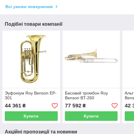
Всі умови повернення
Подібні товари компанії
Эуфоніум Roy Benson EP-
Басовий тромбон Roy
Альт
301
Benson BT-260
Bens
44 361
77 592
42 
₴
₴
Купити
Купити
Акційні пропозиції та новинки