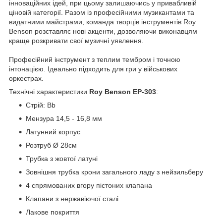
інноваційних ідей, при цьому залишаючись у привабливій
ціновій категорії. Разом із професійними музикантами та
видатними майстрами, команда творців інструментів Roy
Benson розставляє нові акценти, дозволяючи виконавцям
краще розкривати свої музичні уявлення.
Професійний інструмент з теплим тембром і точною
інтонацією. Ідеально підходить для гри у військових
оркестрах.
Технічні характеристики
Roy Benson EP-303
:
Стрій: Bb
Мензура 14,5 - 16,8 мм
Латунний корпус
Розтруб Ø 28см
Трубка з жовтої латуні
Зовнішня трубка крони загального ладу з нейзильберу
4 спрямованих вгору пістоних клапана
Клапани з нержавіючої сталі
Лакове покриття