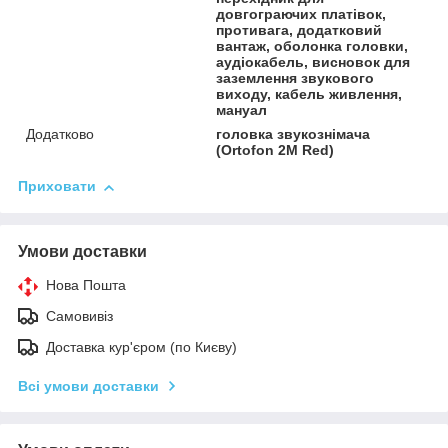
довгограючих платівок,
противага, додатковий
вантаж, оболонка головки,
аудіокабель, висновок для
заземлення звукового
виходу, кабель живлення,
мануал
Додатково
головка звукознімача
(Ortofon 2M Red)
Приховати
Умови доставки
Нова Пошта
Самовивіз
Доставка кур'єром (по Києву)
Всі умови доставки