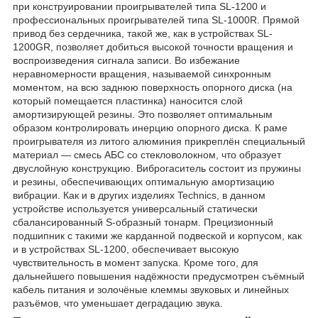
при конструировании проигрывателей типа SL-1200 и
профессиональных проигрывателей типа SL-1000R. Прямой
привод без сердечника, такой же, как в устройствах SL-
1200GR, позволяет добиться высокой точности вращения и
воспроизведения сигнала записи. Во избежание
неравномерности вращения, называемой синхронным
моментом, на всю заднюю поверхность опорного диска (на
который помещается пластинка) наносится слой
амортизирующей резины. Это позволяет оптимальным
образом контролировать инерцию опорного диска. К раме
проигрывателя из литого алюминия прикреплён специальный
материал — смесь АБС со стекловолокном, что образует
двуслойную конструкцию. Виброгаситель состоит из пружины
и резины, обеспечивающих оптимальную амортизацию
вибрации. Как и в других изделиях Technics, в данном
устройстве используется универсальный статически
сбалансированный S-образный тонарм. Прецизионный
подшипник с такими же карданной подвеской и корпусом, как
и в устройствах SL-1200, обеспечивает высокую
чувствительность в момент запуска. Кроме того, для
дальнейшего повышения надёжности предусмотрен съёмный
кабель питания и золочёные клеммы звуковых и линейных
разъёмов, что уменьшает деградацию звука.