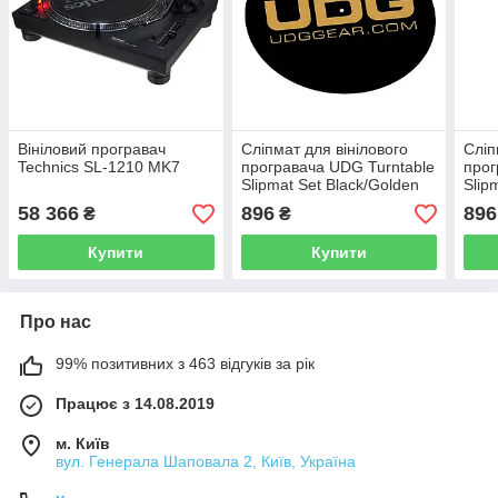
Вініловий програвач
Сліпмат для вінілового
Сліп
Technics SL-1210 MK7
програвача UDG Turntable
прог
Slipmat Set Black/Golden
Slip
58 366
896
896
₴
₴
Купити
Купити
Про нас
99% позитивних з 463 відгуків за рік
Працює з 14.08.2019
м. Київ
вул. Генерала Шаповала 2, Київ, Україна