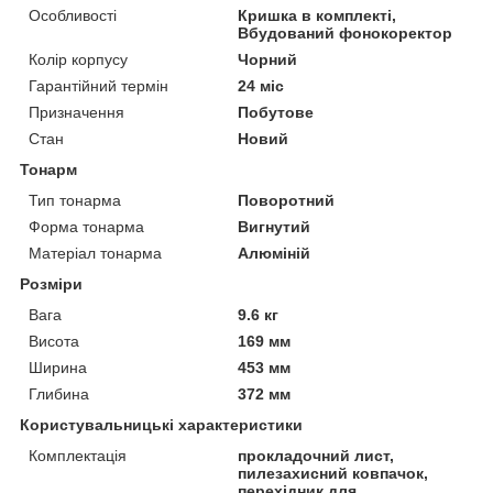
Особливості
Кришка в комплекті,
Вбудований фонокоректор
Колір корпусу
Чорний
Гарантійний термін
24 міс
Призначення
Побутове
Стан
Новий
Тонарм
Тип тонарма
Поворотний
Форма тонарма
Вигнутий
Матеріал тонарма
Алюміній
Розміри
Вага
9.6 кг
Висота
169 мм
Ширина
453 мм
Глибина
372 мм
Користувальницькі характеристики
Комплектація
прокладочний лист,
пилезахисний ковпачок,
перехідник для