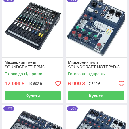
Мікшерний пульт
Мікшерний пульт
SOUNDCRAFT EPM6
SOUNDCRAFT NOTEPAD-5
Готово до відправки
Готово до відправки
17 999
6 999
₴
₴
19 692 ₴
7 549 ₴
Купити
Купити
–7%
–6%