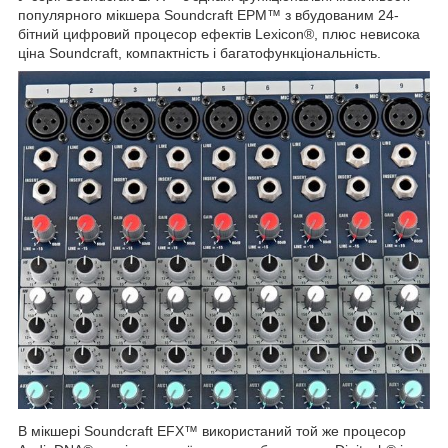
популярного мікшера Soundcraft EPM™ з вбудованим 24-
бітний цифровий процесор ефектів Lexicon®, плюс невисока
ціна Soundcraft, компактність і багатофункціональність.
В мікшері Soundcraft EFX™ використаний той же процесор