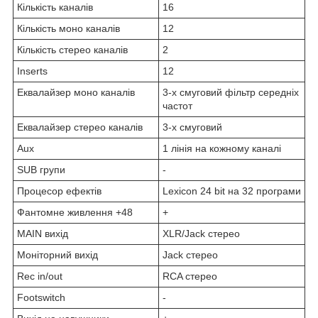
Кількість каналів
16
Кількість моно каналів
12
Кількість стерео каналів
2
Inserts
12
Еквалайзер моно каналів
3-х смуговий фільтр середніх
частот
Еквалайзер стерео каналів
3-х смуговий
Aux
1 лінія на кожному каналі
SUB групи
-
Процесор ефектів
Lexicon 24 bit на 32 програми
Фантомне живлення +48
+
MAIN вихід
XLR/Jack стерео
Моніторний вихід
Jack стерео
Rec in/out
RCA стерео
Footswitch
-