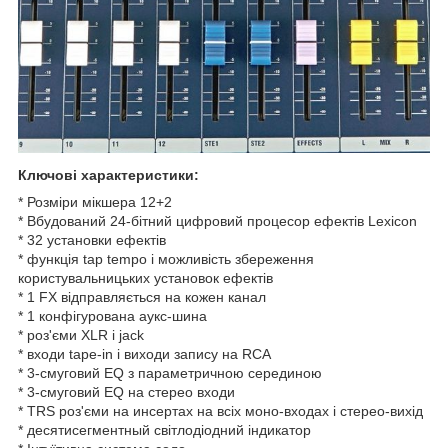
Ключові характеристики:
* Розміри мікшера 12+2
* Вбудований 24-бітний цифровий процесор ефектів Lexicon
* 32 установки ефектів
* функція tap tempo і можливість збереження
користувальницьких установок ефектів
* 1 FX відправляється на кожен канал
* 1 конфігурована аукс-шина
* роз'єми XLR і jack
* входи tape-in і виходи запису на RCA
* 3-смуговий EQ з параметричною серединою
* 3-смуговий EQ на стерео входи
* TRS роз'єми на инсертах на всіх моно-входах і стерео-вихід
* десятисегментный світлодіодний індикатор