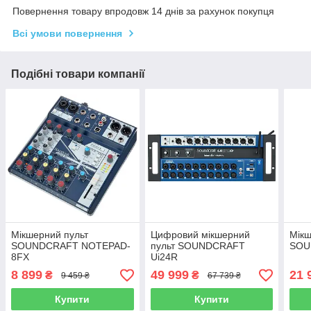
Повернення товару впродовж 14 днів за рахунок покупця
Всі умови повернення
Подібні товари компанії
Мікшерний пульт
Цифровий мікшерний
Мікш
SOUNDCRAFT NOTEPAD-
пульт SOUNDCRAFT
SOU
8FX
Ui24R
8 899
49 999
21 
₴
₴
9 459 ₴
67 739 ₴
Купити
Купити