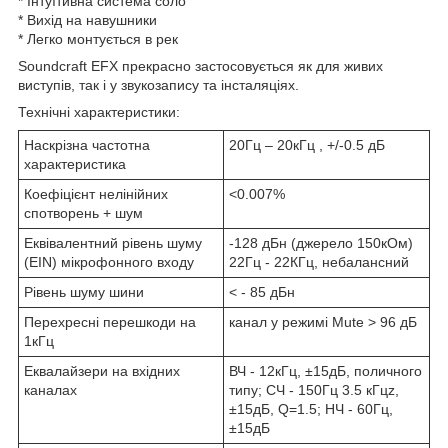
* Інтуїтивна система соло
* Вихід на навушники
* Легко монтується в рек
Soundcraft ЕFX прекрасно застосовується як для живих
виступів, так і у звукозапису та інсталяціях.
Технічні характеристики:
Наскрізна частотна
20Гц – 20кГц , +/-0.5 дБ
характеристика
Коефіцієнт нелінійних
<0.007%
спотворень + шум
Еквівалентний рівень шуму
-128 дБн (джерело 150кОм)
(EIN) мікрофонного входу
22Гц - 22КГц, небалансний
Рівень шуму шини
< - 85 дБн
Перехресні перешкоди на
канал у режимі Mute > 96 дБ
1кГц
Еквалайзери на вхідних
ВЧ - 12кГц, ±15дБ, поличного
каналах
типу; СЧ - 150Гц 3.5 кГцz,
±15дБ, Q=1.5; НЧ - 60Гц,
±15дБ