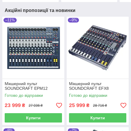
Акційні пропозиції та новинки
–11%
–9%
Мікшерний пульт
Мікшерний пульт
SOUNDCRAFT EPM12
SOUNDCRAFT EFX8
Готово до відправки
Готово до відправки
23 999
25 999
₴
₴
27 036 ₴
28 716 ₴
Купити
Купити
–9%
–7%