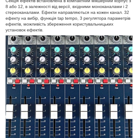
Секція ефектів встановлена в компактний мікшерний корпус з
8 або 12, в залежності від версії, вхідними моноканалами і 2
стереоканалами. Ефекти направляються на кожен канал. 32
ефекту на вибір, функція tap tempo, 3 регулятора параметрів
ефектів, можливість збереження користувальницьких
установок ефектів.