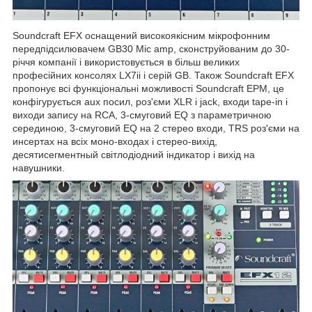
Soundcraft EFX оснащений високоякісним мікрофонним
передпідсилювачем GB30 Mic amp, сконструйованим до 30-
річчя компанії і використовується в більш великих
професійних консолях LX7ii і серій GB. Також Soundcraft EFX
пропонує всі функціональні можливості Soundcraft EPM, це
конфігурується aux посил, роз'єми XLR і jack, входи tape-in і
виходи запису на RCA, 3-смуговий EQ з параметричною
серединою, 3-смуговий EQ на 2 стерео входи, TRS роз'єми на
инсертах на всіх моно-входах і стерео-вихід,
десятисегментный світлодіодний індикатор і вихід на
навушники.