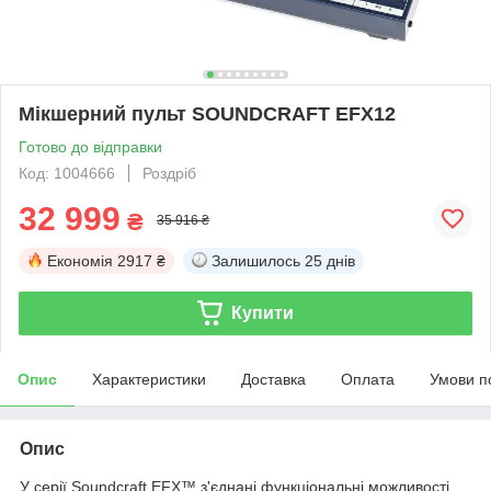
Мікшерний пульт SOUNDCRAFT EFX12
Готово до відправки
Код: 1004666
Роздріб
32 999
₴
35 916 ₴
Економія
2917 ₴
Залишилось
25 днів
Купити
Опис
Характеристики
Доставка
Оплата
Умови п
Опис
У серії Soundcraft EFX™ з'єднані функціональні можливості