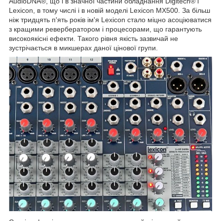
AudioDNA®, що і в значної частини обладнання Digitech® і
Lexicon, в тому числі і в новій моделі Lexicon MX500. За більш
ніж тридцять п'ять років ім'я Lexicon стало міцно асоціюватися
з кращими ревербератором і процесорами, що гарантують
високоякісні ефекти. Такого рівня якість зазвичай не
зустрічається в микшерах даної цінової групи.