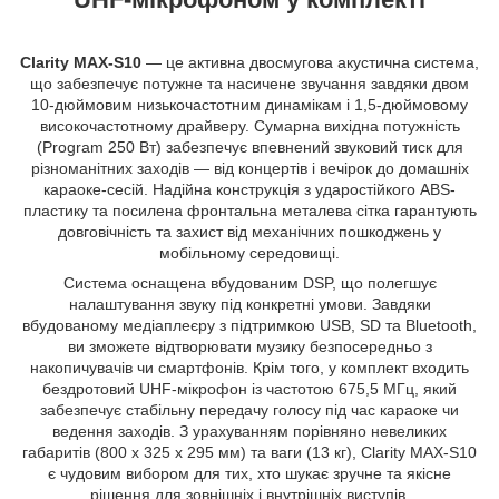
Clarity MAX-S10
— це активна двосмугова акустична система,
що забезпечує потужне та насичене звучання завдяки двом
10-дюймовим низькочастотним динамікам і 1,5-дюймовому
високочастотному драйверу. Сумарна вихідна потужність
(Program 250 Вт) забезпечує впевнений звуковий тиск для
різноманітних заходів — від концертів і вечірок до домашніх
караоке-сесій. Надійна конструкція з ударостійкого ABS-
пластику та посилена фронтальна металева сітка гарантують
довговічність та захист від механічних пошкоджень у
мобільному середовищі.
Система оснащена вбудованим DSP, що полегшує
налаштування звуку під конкретні умови. Завдяки
вбудованому медіаплеєру з підтримкою USB, SD та Bluetooth,
ви зможете відтворювати музику безпосередньо з
накопичувачів чи смартфонів. Крім того, у комплект входить
бездротовий UHF-мікрофон із частотою 675,5 МГц, який
забезпечує стабільну передачу голосу під час караоке чи
ведення заходів. З урахуванням порівняно невеликих
габаритів (800 x 325 x 295 мм) та ваги (13 кг), Clarity MAX-S10
є чудовим вибором для тих, хто шукає зручне та якісне
рішення для зовнішніх і внутрішніх виступів.