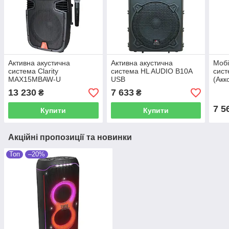
Активна акустична
Активна акустична
Мобі
система Clarity
система HL AUDIO B10A
сист
MAX15MBAW-U
USB
(Акк
(Аккомулятор + USB +
Blue
13 230
7 633
₴
₴
Bluetooth + два радіо
Раді
мікрофона)
7 5
Купити
Купити
Акційні пропозиції та новинки
Топ
–20%