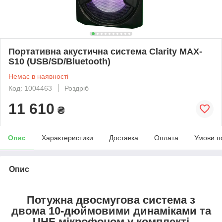
Портативна акустична система Clarity MAX-
S10 (USB/SD/Bluetooth)
Немає в наявності
Код: 1004463
Роздріб
11 610
₴
Опис
Характеристики
Доставка
Оплата
Умови п
Опис
Потужна двосмугова система з
двома 10-дюймовими динаміками та
UHF-мікрофоном у комплекті