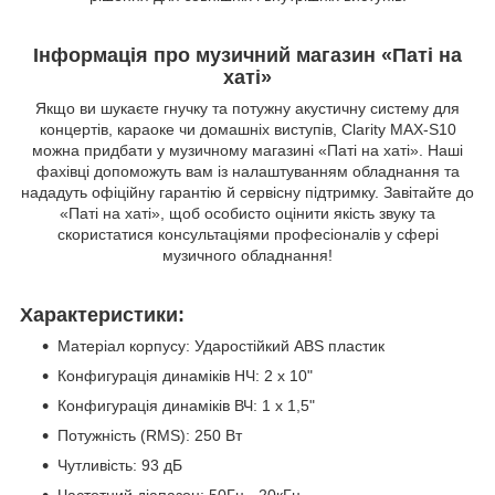
Інформація про музичний магазин «Паті на
хаті»
Якщо ви шукаєте гнучку та потужну акустичну систему для
концертів, караоке чи домашніх виступів, Clarity MAX-S10
можна придбати у музичному магазині «Паті на хаті». Наші
фахівці допоможуть вам із налаштуванням обладнання та
нададуть офіційну гарантію й сервісну підтримку. Завітайте до
«Паті на хаті», щоб особисто оцінити якість звуку та
скористатися консультаціями професіоналів у сфері
музичного обладнання!
Характеристики:
Матеріал корпусу: Ударостійкий ABS пластик
Конфигурація динаміків НЧ: 2 x 10"
Конфигурація динаміків ВЧ: 1 x 1,5"
Потужність (RMS): 250 Вт
Чутливість: 93 дБ
Частотний діапазон: 50Гц - 20кГц