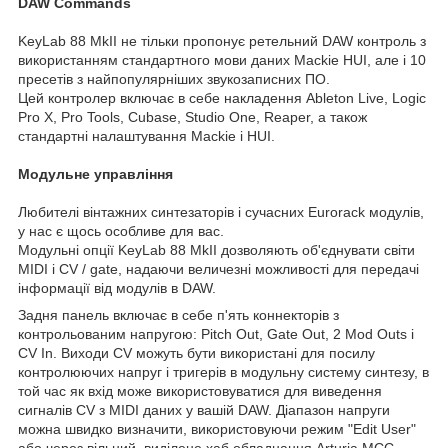
DAW Commands
KeyLab 88 MkII не тільки пропонує ретельний DAW контроль з
використанням стандартного мови даних Mackie HUI, але і 10
пресетів з найпопулярніших звукозаписних ПО.
Цей контролер включає в себе накладення Ableton Live, Logic
Pro X, Pro Tools, Cubase, Studio One, Reaper, а також
стандартні налаштування Mackie і HUI.
Модульне управління
Любителі вінтажних синтезаторів і сучасних Eurorack модулів,
у нас є щось особливе для вас.
Модульні опції KeyLab 88 MkII дозволяють об'єднувати світи
MIDI і CV / gate, надаючи величезні можливості для передачі
інформації від модулів в DAW.
Задня панель включає в себе п'ять коннекторів з
контрольованим напругою: Pitch Out, Gate Out, 2 Mod Outs і
CV In. Виходи CV можуть бути використані для посилу
контролюючих напруг і тригерів в модульну систему синтезу, в
той час як вхід може використовуватися для виведення
сигналів CV з MIDI даних у вашій DAW. Діапазон напруги
можна швидко визначити, використовуючи режим "Edit User"
або через вільний, виділене хаб обладнання Arturia MCC.