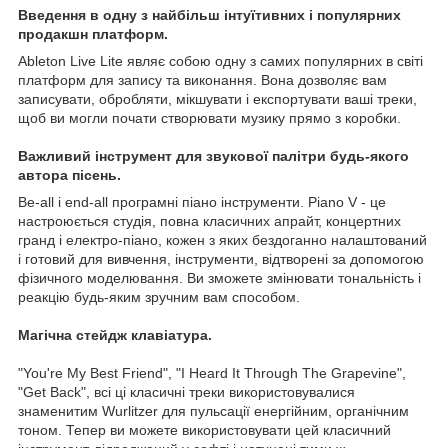
Введення в одну з найбільш інтуїтивних і популярних
продакшн платформ.
Ableton Live Lite являє собою одну з самих популярних в світі
платформ для запису та виконання. Вона дозволяє вам
записувати, обробляти, мікшувати і експортувати ваші треки,
щоб ви могли почати створювати музику прямо з коробки.
Важливий інструмент для звукової палітри будь-якого
автора пісень.
Be-all і end-all програмні піано інструменти. Piano V - це
настроюється студія, повна класичних апрайт, концертних
гранд і електро-піано, кожен з яких бездоганно налаштований
і готовий для вивчення, інструменти, відтворені за допомогою
фізичного моделювання. Ви зможете змінювати тональність і
реакцію будь-яким зручним вам способом.
Магічна стейдж клавіатура.
"You're My Best Friend", "I Heard It Through The Grapevine",
"Get Back", всі ці класичні треки використовувалися
знаменитим Wurlitzer для пульсації енергійним, органічним
тоном. Тепер ви можете використовувати цей класичний