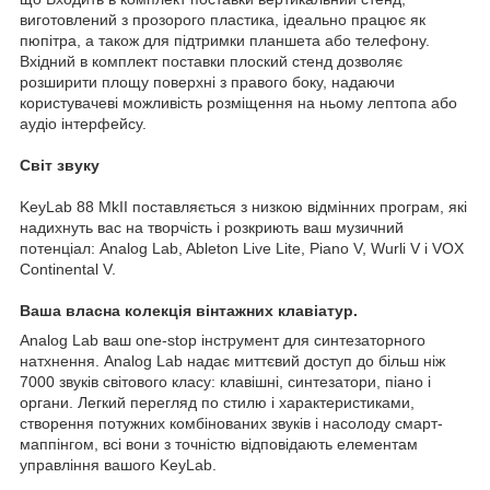
виготовлений з прозорого пластика, ідеально працює як
пюпітра, а також для підтримки планшета або телефону.
Вхідний в комплект поставки плоский стенд дозволяє
розширити площу поверхні з правого боку, надаючи
користувачеві можливість розміщення на ньому лептопа або
аудіо інтерфейсу.
Світ звуку
KeyLab 88 MkII поставляється з низкою відмінних програм, які
надихнуть вас на творчість і розкриють ваш музичний
потенціал: Analog Lab, Ableton Live Lite, Piano V, Wurli V і VOX
Continental V.
Ваша власна колекція вінтажних клавіатур.
Analog Lab ваш one-stop інструмент для синтезаторного
натхнення. Analog Lab надає миттєвий доступ до більш ніж
7000 звуків світового класу: клавішні, синтезатори, піано і
органи. Легкий перегляд по стилю і характеристиками,
створення потужних комбінованих звуків і насолоду смарт-
маппінгом, всі вони з точністю відповідають елементам
управління вашого KeyLab.