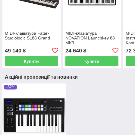
MIDI-клавіатура Fatar-
MIDI-клавіатура
MIDI
Studiologic SL88 Grand
NOVATION Launchkey 88
Inst
MK3
Kont
49 140
24 640
72 
₴
₴
Купити
Купити
Акційні пропозиції та новинки
–32%