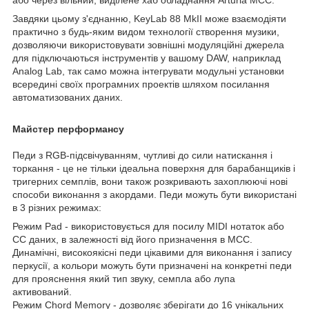
Завдяки цьому з'єднанню, KeyLab 88 MkII може взаємодіяти
практично з будь-яким видом технології створення музики,
дозволяючи використовувати зовнішні модуляційні джерела
для підключаються інструментів у вашому DAW, наприклад
Analog Lab, так само можна інтегрувати модульні установки
всередині своїх програмних проектів шляхом посилання
автоматизованих даних.
Майстер перформансу
Педи з RGB-підсвічуванням, чутливі до сили натискання і
торкання - це не тільки ідеальна поверхня для барабанщиків і
тригерних семплів, вони також розкривають захоплюючі нові
способи виконання з акордами. Педи можуть бути використані
в 3 різних режимах:
Режим Pad - використовується для посилу MIDI нотаток або
CC даних, в залежності від його призначення в MCC.
Динамічні, високоякісні педи цікавими для виконання і запису
перкусії, а кольори можуть бути призначені на конкретні педи
для прояснення який тип звуку, семпла або лупа
активований.
Режим Chord Memory - дозволяє зберігати до 16 унікальних