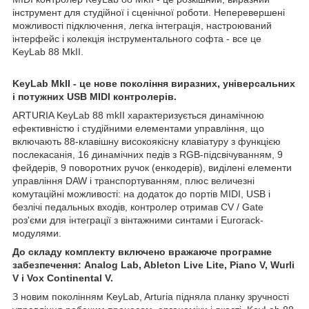
інструмент для студійної і сценічної роботи. Неперевершені
можливості підключення, легка інтеграція, настроюваний
інтерфейс і колекція інструментального софта - все це
KeyLab 88 MkII.
KeyLab MkII - це нове покоління виразних, універсальних
і потужних USB MIDI контролерів.
ARTURIA KeyLab 88 mkII характеризується динамічною
ефективністю і студійними елементами управління, що
включають 88-клавішну високоякісну клавіатуру з функцією
послекасанія, 16 динамічних педів з RGB-підсвічуванням, 9
фейдерів, 9 поворотних ручок (енкодерів), виділені елементи
управління DAW і транспортуванням, плюс величезні
комутаційні можливості: на додаток до портів MIDI, USB і
безлічі педальных входів, контролер отримав CV / Gate
роз'єми для інтеграції з вінтажними синтами і Eurorack-
модулями.
До складу комплекту включено вражаюче програмне
забезпечення: Analog Lab, Ableton Live Lite, Piano V, Wurli
V і Vox Continental V.
З новим поколінням KeyLab, Arturia підняла планку зручності