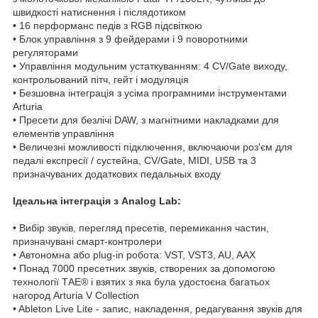
швидкості натиснення і післядотиком
• 16 перформанс педів з RGB підсвіткою
• Блок управління з 9 фейдерами і 9 поворотними
регуляторами
• Управління модульним устаткуванням: 4 CV/Gate виходу,
контрольований пітч, гейт і модуляція
• Безшовна інтеграція з усіма програмними інструментами
Arturia
• Пресети для безлічі DAW, з магнітними накладками для
елементів управління
• Величезні можливості підключення, включаючи роз'єм для
педалі експресії / сустейна, CV/Gate, MIDI, USB та 3
призначуваних додаткових педальных входу
Ідеальна інтеграція з Analog Lab:
• Вибір звуків, перегляд пресетів, перемикання частин,
призначувані смарт-контролери
• Автономна або plug-in робота: VST, VST3, AU, AAX
• Понад 7000 пресетних звуків, створених за допомогою
технології ТАЕ® і взятих з яка була удостоєна багатьох
нагород Arturia V Collection
• Ableton Live Lite - запис, накладення, редагування звуків для