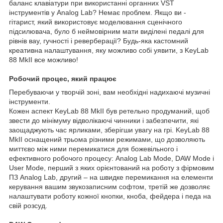
баланс клавіатури при використанні органних VST
інструментів у Analog Lab? Немає проблем. Якщо ви -
гітарист, який використовує моделювання сценічного
підсилювача, було б неймовірним мати виділені педалі для
рівнів вау, гучності і реверберації? Будь-яка кастомний
креативна налаштування, яку можливо собі уявити, з KeyLab
88 MkII все можливо!
Робочий процес, який працює
Перебуваючи у творчій зоні, вам необхідні надихаючі музичні
інструменти.
Кожен аспект KeyLab 88 MkII був ретельно продуманий, щоб
звести до мінімуму відволікаючі чинники і забезпечити, які
заощаджують час ярликами, зберігши увагу на грі. KeyLab 88
MkII оснащений трьома різними режимами, що дозволяють
миттєво між ними перемикатися для божевільного і
ефективного робочого процесу: Analog Lab Mode, DAW Mode і
User Mode, перший з яких орієнтований на роботу з фірмовим
ПЗ Analog Lab, другий – на швидке перемикання на елементи
керування вашим звукозаписним софтом, третій же дозволяє
налаштувати роботу кожної кнопки, кноба, фейдера і педа на
свій розсуд.