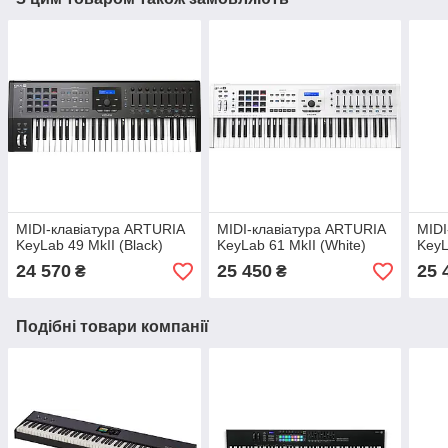
MIDI-клавіатура ARTURIA
MIDI-клавіатура ARTURIA
MIDI
KeyLab 49 MkII (Black)
KeyLab 61 MkII (White)
KeyL
24 570
25 450
25 
₴
₴
Подібні товари компанії