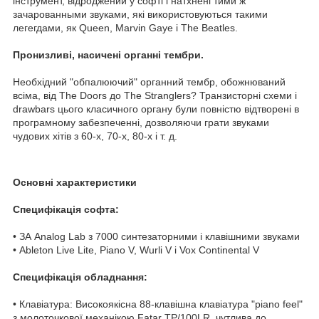
інструмент, відроджений у софті і натхнені тими ж
зачарованными звуками, які використовуються такими
легегдами, як Queen, Marvin Gaye і The Beatles.
Пронизливі, насичені органні тембри.
Необхідний "обпалюючий" органний тембр, обожнюваний
всіма, від The Doors до The Stranglers? Транзисторні схеми і
drawbars цього класичного органу були повністю відтворені в
програмному забезпеченні, дозволяючи грати звуками
чудових хітів з 60-х, 70-х, 80-х і т. д.
Основні характеристики
Специфікація софта:
• ЗА Analog Lab з 7000 синтезаторними і клавішними звуками
• Ableton Live Lite, Piano V, Wurli V і Vox Continental V
Специфікація обладнання:
• Клавіатура: Високоякісна 88-клавішна клавіатура "piano feel"
з молоточкової механікою Fatar TP/100LR, чутлива до