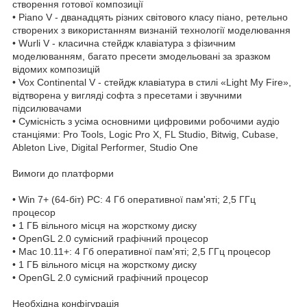
створення готової композиції
• Piano V - дванадцять різних світового класу піано, ретельно
створених з використанням визнаній технології моделювання
• Wurli V - класична стейдж клавіатура з фізичним
моделюванням, багато пресети змодельовані за зразком
відомих композицій
• Vox Continental V - стейдж клавіатура в стилі «Light My Fire»,
відтворена у вигляді софта з пресетами і звучними
підсилювачами
• Сумісність з усіма основними цифровими робочими аудіо
станціями: Pro Tools, Logic Pro X, FL Studio, Bitwig, Cubase,
Ableton Live, Digital Performer, Studio One
Вимоги до платформи
• Win 7+ (64-біт) PC: 4 Гб оперативної пам'яті; 2,5 ГГц
процесор
• 1 ГБ вільного місця на жорсткому диску
• OpenGL 2.0 сумісний графічний процесор
• Mac 10.11+: 4 Гб оперативної пам'яті; 2,5 ГГц процесор
• 1 ГБ вільного місця на жорсткому диску
• OpenGL 2.0 сумісний графічний процесор
Необхідна конфігурація