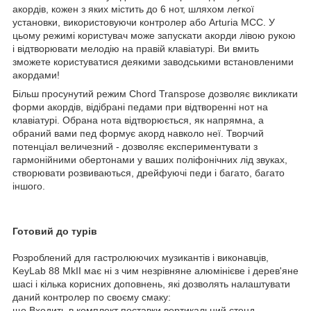
акордів, кожен з яких містить до 6 нот, шляхом легкої
установки, використовуючи контролер або Arturia MCC. У
цьому режимі користувач може запускати акорди лівою рукою
і відтворювати мелодію на правій клавіатурі. Ви вмить
зможете користуватися деякими заводськими встановленими
акордами!
Більш просунутий режим Chord Transpose дозволяє викликати
форми акордів, відібрані педами при відтворенні нот на
клавіатурі. Обрана нота відтворюється, як напрямна, а
обраний вами пед формує акорд навколо неї. Творчий
потенціал величезний - дозволяє експериментувати з
гармонійними обертонами у ваших поліфонічних лід звуках,
створювати розвиваються, дрейфуючі педи і багато, багато
іншого.
Готовий до турів
Розроблений для гастролюючих музикантів і виконавців,
KeyLab 88 MkII має ні з чим незрівняне алюмінієве і дерев'яне
шасі і кілька корисних доповнень, які дозволять налаштувати
даний контролер по своєму смаку:
що Входить в комплект поставки вертикальний стенд,