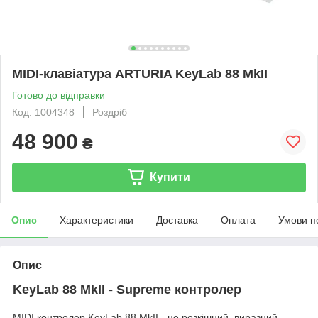
MIDI-клавіатура ARTURIA KeyLab 88 MkII
Готово до відправки
Код: 1004348
Роздріб
48 900
₴
Купити
Опис
Характеристики
Доставка
Оплата
Умови п
Опис
KeyLab 88 MkII - Supreme контролер
MIDI контролер KeyLab 88 MkII - це розкішний, виразний