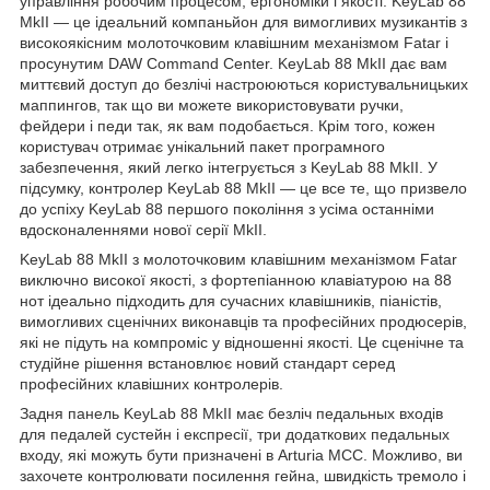
управління робочим процесом, ергономіки і якості. KeyLab 88
MkII — це ідеальний компаньйон для вимогливих музикантів з
високоякісним молоточковим клавішним механізмом Fatar і
просунутим DAW Command Center. KeyLab 88 MkII дає вам
миттєвий доступ до безлічі настроюються користувальницьких
маппингов, так що ви можете використовувати ручки,
фейдери і педи так, як вам подобається. Крім того, кожен
користувач отримає унікальний пакет програмного
забезпечення, який легко інтегрується з KeyLab 88 MkII. У
підсумку, контролер KeyLab 88 MkII — це все те, що призвело
до успіху KeyLab 88 першого покоління з усіма останніми
вдосконаленнями нової серії MkII.
KeyLab 88 MkII з молоточковим клавішним механізмом Fatar
виключно високої якості, з фортепіанною клавіатурою на 88
нот ідеально підходить для сучасних клавішників, піаністів,
вимогливих сценічних виконавців та професійних продюсерів,
які не підуть на компроміс у відношенні якості. Це сценічне та
студійне рішення встановлює новий стандарт серед
професійних клавішних контролерів.
Задня панель KeyLab 88 MkII має безліч педальных входів
для педалей сустейн і експресії, три додаткових педальных
входу, які можуть бути призначені в Arturia MCC. Можливо, ви
захочете контролювати посилення гейна, швидкість тремоло і