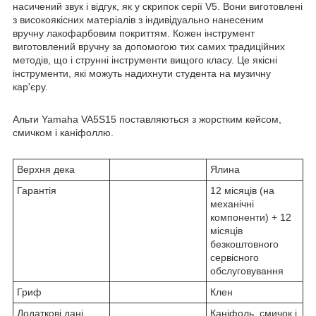
насичений звук і відгук, як у скрипок серії V5. Вони виготовлені
з високоякісних матеріалів з індивідуально нанесеним
вручну лакофарбовим покриттям. Кожен інструмент
виготовлений вручну за допомогою тих самих традиційних
методів, що і струнні інструменти вищого класу. Це якісні
інструменти, які можуть надихнути студента на музичну
кар'єру.
Альти Yamaha VA5S15 поставляються з жорстким кейсом,
смичком і каніфоллю.
Верхня дека
Ялина
Гарантія
12 місяців (на
механічні
компоненти) + 12
місяців
безкоштовного
сервісного
обслуговування
Гриф
Клен
Додаткові дані
Каніфоль, смичок і