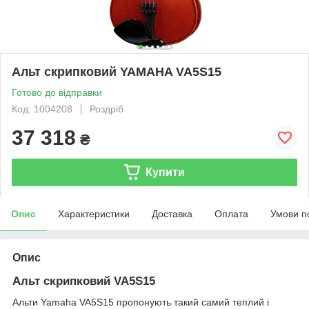
Альт скрипковий YAMAHA VA5S15
Готово до відправки
Код: 1004208
Роздріб
37 318
₴
Купити
Опис
Характеристики
Доставка
Оплата
Умови п
Опис
Альт скрипковий VA5S15
Альти Yamaha VA5S15 пропонують такий самий теплий і