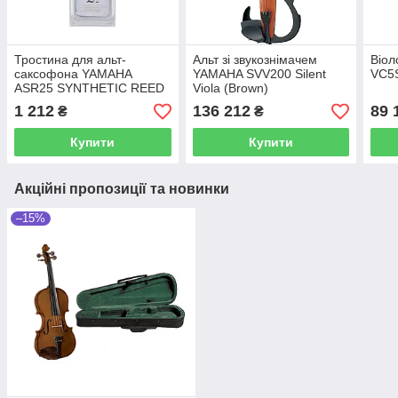
Тростина для альт-
Альт зі звукознімачем
Віо
саксофона YAMAHA
YAMAHA SVV200 Silent
VC5S
ASR25 SYNTHETIC REED
Viola (Brown)
FOR ALTO SAXOPHONE -
1 212
136 212
89 
₴
₴
#2.5 (1 шт)
Купити
Купити
Акційні пропозиції та новинки
–15%