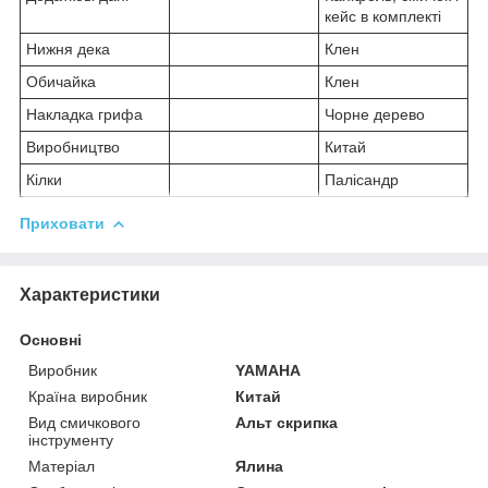
кейс в комплекті
Нижня дека
Клен
Обичайка
Клен
Накладка грифа
Чорне дерево
Виробництво
Китай
Кілки
Палісандр
Приховати
Характеристики
Основні
Виробник
YAMAHA
Країна виробник
Китай
Вид смичкового
Альт скрипка
інструменту
Матеріал
Ялина