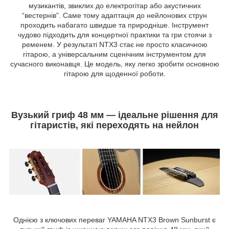
музикантів, звиклих до електрогітар або акустичних
“вестернів”. Саме тому адаптація до нейлонових струн
проходить набагато швидше та природніше. Інструмент
чудово підходить для концертної практики та гри стоячи з
ременем. У результаті NTX3 стає не просто класичною
гітарою, а універсальним сценічним інструментом для
сучасного виконавця. Це модель, яку легко зробити основною
гітарою для щоденної роботи.
Вузький гриф 48 мм — ідеальне рішення для
гітаристів, які переходять на нейлон
Однією з ключових переваг YAMAHA NTX3 Brown Sunburst є