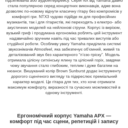
підсилювача або аудіоінтерфейсу. Серія NX від Yamaha давно
стала популярною серед концертних виконавців, адже вона
дозволяє по-новому відчути класичну гітару без компромісів у
комфорті гри. NTX3 чудово підійде як для професійних
музикантів, так і для гітаристів, які переходять з електро- або
акустичних моделей на нейлонові струни. Корпус із вирізом,
вузький гриф і продумана ергономіка роблять цей інструмент
надзвичайно зручним навіть під час тривалих виступів або
студійної роботи. Особливу увагу Yamaha приділила системі
звукознімачів Atmosfeel, яка забезпечує об’ємний, живий та
деталізований звук без характерного “п’єзо-тріску”. Модель
отримала цілісну ситхінську ялину та цілісний горіх, завдяки
чому звучання стало глибоким, теплим і дуже багатим на
нюанси. Вишуканий колір Brown Sunburst додає інструменту
дорогого сценічного вигляду та підкреслює преміальний
характер моделі. Це гітара для тих, хто хоче отримати
максимум комфорту, виразності та сучасних можливостей в
одному інструменті.
Ергономічний корпус Yamaha APX —
комфорт під час сцени, репетицій і запису