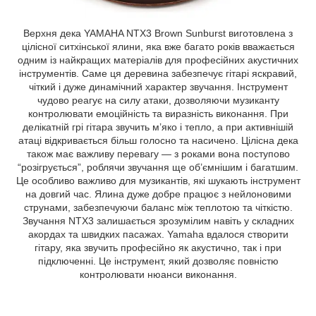
Верхня дека YAMAHA NTX3 Brown Sunburst виготовлена з
цілісної ситхінської ялини, яка вже багато років вважається
одним із найкращих матеріалів для професійних акустичних
інструментів. Саме ця деревина забезпечує гітарі яскравий,
чіткий і дуже динамічний характер звучання. Інструмент
чудово реагує на силу атаки, дозволяючи музиканту
контролювати емоційність та виразність виконання. При
делікатній грі гітара звучить м’яко і тепло, а при активнішій
атаці відкривається більш голосно та насичено. Цілісна дека
також має важливу перевагу — з роками вона поступово
“розігрується”, роблячи звучання ще об’ємнішим і багатшим.
Це особливо важливо для музикантів, які шукають інструмент
на довгий час. Ялина дуже добре працює з нейлоновими
струнами, забезпечуючи баланс між теплотою та чіткістю.
Звучання NTX3 залишається зрозумілим навіть у складних
акордах та швидких пасажах. Yamaha вдалося створити
гітару, яка звучить професійно як акустично, так і при
підключенні. Це інструмент, який дозволяє повністю
контролювати нюанси виконання.