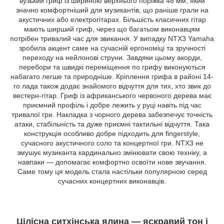
вузький гриф із шириною верхнього поріжка 48 мм, який
значно комфортніший для музикантів, що раніше грали на
акустичних або електрогітарах. Більшість класичних гітар
мають ширший гриф, через що багатьом виконавцям
потрібен тривалий час для звикання. У випадку NTX3 Yamaha
зробила акцент саме на сучасній ергономіці та зручності
переходу на нейлонові струни. Завдяки цьому акорди,
перебори та швидкі переміщення по грифу виконуються
набагато легше та природніше. Кріплення грифа в районі 14-
го лада також додає знайомого відчуття для тих, хто звик до
вестерн-гітар. Гриф із африканського червоного дерева має
приємний профіль і добре лежить у руці навіть під час
тривалої гри. Накладка з чорного дерева забезпечує точність
атаки, стабільність та дуже приємні тактильні відчуття. Така
конструкція особливо добре підходить для fingerstyle,
сучасного акустичного соло та концертної гри. NTX3 не
змушує музиканта кардинально змінювати свою техніку, а
навпаки — допомагає комфортно освоїти нове звучання.
Саме тому ця модель стала настільки популярною серед
сучасних концертних виконавців.
Цілісна ситхінська ялина — яскравий тон і