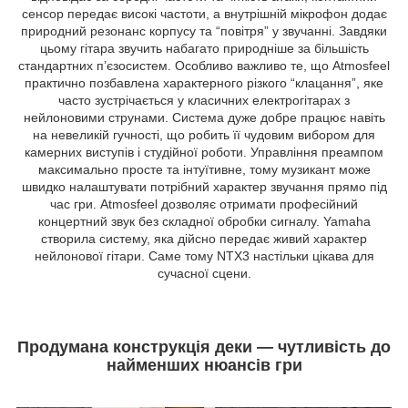
сенсор передає високі частоти, а внутрішній мікрофон додає
природний резонанс корпусу та “повітря” у звучанні. Завдяки
цьому гітара звучить набагато природніше за більшість
стандартних п’єзосистем. Особливо важливо те, що Atmosfeel
практично позбавлена характерного різкого “клацання”, яке
часто зустрічається у класичних електрогітарах з
нейлоновими струнами. Система дуже добре працює навіть
на невеликій гучності, що робить її чудовим вибором для
камерних виступів і студійної роботи. Управління преампом
максимально просте та інтуїтивне, тому музикант може
швидко налаштувати потрібний характер звучання прямо під
час гри. Atmosfeel дозволяє отримати професійний
концертний звук без складної обробки сигналу. Yamaha
створила систему, яка дійсно передає живий характер
нейлонової гітари. Саме тому NTX3 настільки цікава для
сучасної сцени.
Продумана конструкція деки — чутливість до
найменших нюансів гри