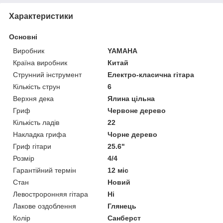
Характеристики
Основні
Виробник
YAMAHA
Країна виробник
Китай
Струнний інструмент
Електро-класична гітара
Кількість струн
6
Верхня дека
Ялина цільна
Гриф
Червоне дерево
Кількість ладів
22
Накладка грифа
Чорне дерево
Гриф гітари
25.6"
Розмір
4/4
Гарантійний термін
12 міс
Стан
Новий
Левостроронняя гітара
Ні
Лакове оздоблення
Глянець
Колір
Санберст