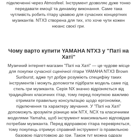
підключенні через Atmosfeel. Інструмент дозволяє дуже тонко
передавати емоції та динаміку виконання. Саме така
чутливість робить гітару цікавою для сучасних концертних
музикантів. NTX3 створена для тих, хто хоче чути кожен
нюанс своєї гри.
Чому варто купити YAMAHA NTX3 у "Паті на
Хаті"
Музичний інтернет-магазин "Паті на Хаті" — це чудове місце
для покупки сучасної сценічної гітари YAMAHA NTX3 Brown
Sunburst, адже тут добре розуміють специфіку таких
інструментів і можуть допомогти підібрати модель саме під
стиль гри музиканта. Серія NX значно відрізняється від
традиційних класичних гітар, тому перед покупкою важливо
отримати правильну консультацію щодо ергономіки,
підключення та характеру звучання. У "Паті на Хаті"
допоможуть зрозуміти різницю між NTX, NCX та класичними
моделями Yamaha, щоб інструмент максимально відповідав
потребам музиканта. Перед відправкою гітара перевіряється,
тому покупець отримує справний інструмент із правильною
базовою підготовкою до гри. Також тут можна одразу