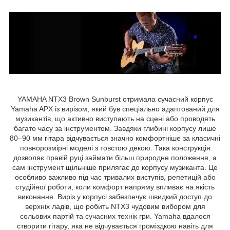
YAMAHA NTX3 Brown Sunburst отримала сучасний корпус
Yamaha APX із вирізом, який був спеціально адаптований для
музикантів, що активно виступають на сцені або проводять
багато часу за інструментом. Завдяки глибині корпусу лише
80–90 мм гітара відчувається значно комфортніше за класичні
повнорозмірні моделі з товстою декою. Така конструкція
дозволяє правій руці займати більш природне положення, а
сам інструмент щільніше прилягає до корпусу музиканта. Це
особливо важливо під час тривалих виступів, репетицій або
студійної роботи, коли комфорт напряму впливає на якість
виконання. Виріз у корпусі забезпечує швидкий доступ до
верхніх ладів, що робить NTX3 чудовим вибором для
сольових партій та сучасних технік гри. Yamaha вдалося
створити гітару, яка не відчувається громіздкою навіть для