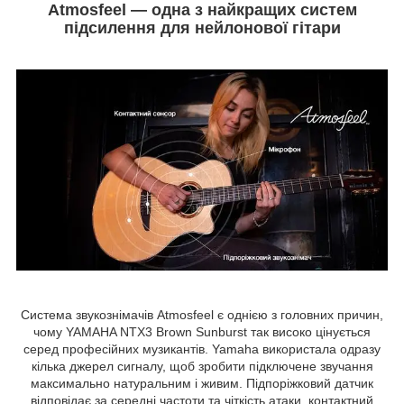
Atmosfeel — одна з найкращих систем
підсилення для нейлонової гітари
Система звукознімачів Atmosfeel є однією з головних причин,
чому YAMAHA NTX3 Brown Sunburst так високо цінується
серед професійних музикантів. Yamaha використала одразу
кілька джерел сигналу, щоб зробити підключене звучання
максимально натуральним і живим. Підпоріжковий датчик
відповідає за середні частоти та чіткість атаки, контактний