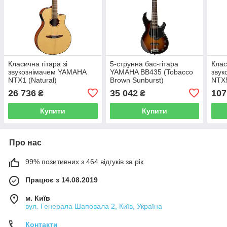
Класична гітара зі
5-струнна бас-гітара
Клас
звукознімачем YAMAHA
YAMAHA BB435 (Tobacco
зву
NTX1 (Natural)
Brown Sunburst)
NTX5
26 736
35 042
107
₴
₴
Купити
Купити
Про нас
99% позитивних з 464 відгуків за рік
Працює з 14.08.2019
м. Київ
вул. Генерала Шаповала 2, Київ, Україна
Контакти