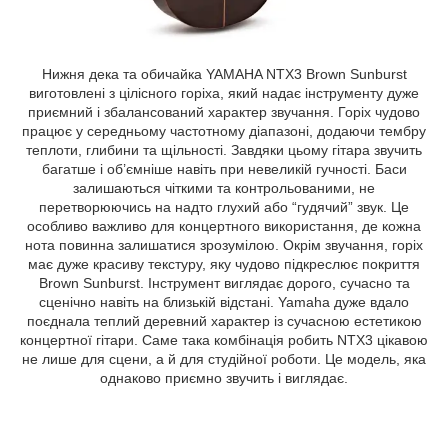
Нижня дека та обичайка YAMAHA NTX3 Brown Sunburst
виготовлені з цілісного горіха, який надає інструменту дуже
приємний і збалансований характер звучання. Горіх чудово
працює у середньому частотному діапазоні, додаючи тембру
теплоти, глибини та щільності. Завдяки цьому гітара звучить
багатше і об’ємніше навіть при невеликій гучності. Баси
залишаються чіткими та контрольованими, не
перетворюючись на надто глухий або “гудячий” звук. Це
особливо важливо для концертного використання, де кожна
нота повинна залишатися зрозумілою. Окрім звучання, горіх
має дуже красиву текстуру, яку чудово підкреслює покриття
Brown Sunburst. Інструмент виглядає дорого, сучасно та
сценічно навіть на близькій відстані. Yamaha дуже вдало
поєднала теплий деревний характер із сучасною естетикою
концертної гітари. Саме така комбінація робить NTX3 цікавою
не лише для сцени, а й для студійної роботи. Це модель, яка
однаково приємно звучить і виглядає.