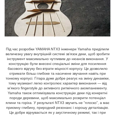
Під час розробки YAMAHA NTX3 інженери Yamaha приділили
величезну увагу внутрішній системі зв’язок деки, щоб зробити
інструмент максимально чутливим до нюансів виконання. У
конструкцію були внесені спеціальні зміни для посилення
басового відгуку без втрати міцності корпусу. Це дозволило
отримати більш глибоке та насичене звучання навіть при
тонкому корпусі. Гітара дуже добре реагує на зміну динаміки,
тому музикант легко контролює характер виконання — від
м’якого fingerstyle до активного ритмічного акомпанементу.
Yamaha також оптимізувала конструкцію деки під конкретні
породи деревини, щоб максимально розкрити потенціал
ялини та горіха. У результаті NTX3 звучить не “плоско”, а має
приємну глибину, природний резонанс і хорошу деталізацію.
Це добре відчувається як у акустичному режимі, так і при