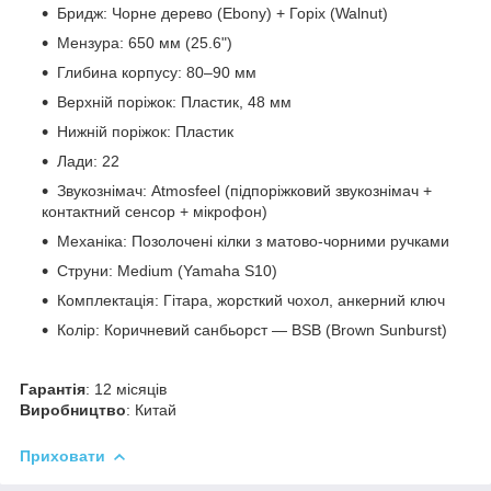
Бридж: Чорне дерево (Ebony) + Горіх (Walnut)
Мензура: 650 мм (25.6")
Глибина корпусу: 80–90 мм
Верхній поріжок: Пластик, 48 мм
Нижній поріжок: Пластик
Лади: 22
Звукознімач: Atmosfeel (підпоріжковий звукознімач +
контактний сенсор + мікрофон)
Механіка: Позолочені кілки з матово-чорними ручками
Струни: Medium (Yamaha S10)
Комплектація: Гітара, жорсткий чохол, анкерний ключ
Колір: Коричневий санбьорст — BSB (Brown Sunburst)
Гарантія
: 12 місяців
Виробництво
: Китай
Приховати