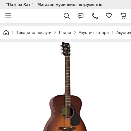
"Паті на Хаті" - Магазин музичних інструментів
Товари та послуги
Гітари
Акустичні гітари
Акустич