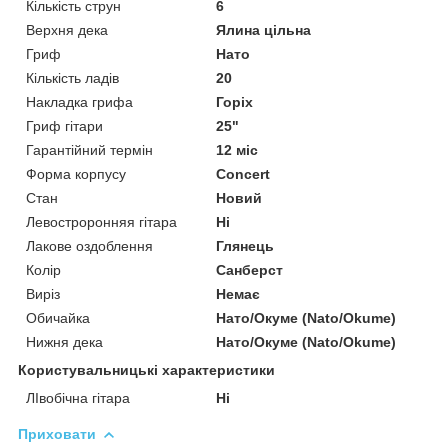
Кількість струн
6
Верхня дека
Ялина цільна
Гриф
Нато
Кількість ладів
20
Накладка грифа
Горіх
Гриф гітари
25"
Гарантійний термін
12 міс
Форма корпусу
Concert
Стан
Новий
Левостроронняя гітара
Ні
Лакове оздоблення
Глянець
Колір
Санберст
Виріз
Немає
Обичайка
Нато/Окуме (Nato/Okume)
Нижня дека
Нато/Окуме (Nato/Okume)
Користувальницькі характеристики
ЛІвобічна гітара
Ні
Приховати