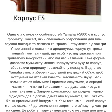
Однією з ключових особливостей Yamaha FS800 є її корпус
формату Concert, який спеціально розроблений для більш
зручної посадки та легшого контролю інструмента під час гри.
У порівнянні з класичним дредноутом, корпус тут трохи
тонший і компактніший, що особливо відчувається при
тривалому використанні або під час навчання. Така форма
дозволяє музиканту менше напружувати руку та корпус,
зберігаючи природну і розслаблену позицію. Водночас
Yamaha змогла зберегти достатній внутрішній об’єм, щоб
інструмент не втрачав гучність і насиченість звуку. Баси
залишаються щільними і приємно округлими, а середні
частоти — чіткими і виразними, що дуже важливо для
акомпанементу. Завдяки компактності ця модель чудово
підходить для підлітків, дівчат або музикантів, які шукають
більш ергономічний інструмент. Крім того, зменшений корпус
менше схильний до виникнення зворотного зв’язку під час гри
на сцені. Це робить гітару універсальною не лише для дому,