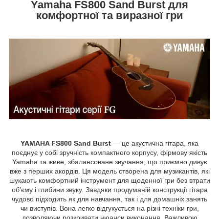
Yamaha FS800 Sand Burst для
комфортної та виразної гри
YAMAHA FS800 Sand Burst
— це акустична гітара, яка
поєднує у собі зручність компактного корпусу, фірмову якість
Yamaha та живе, збалансоване звучання, що приємно дивує
вже з перших акордів. Ця модель створена для музикантів, які
шукають комфортний інструмент для щоденної гри без втрати
об’єму і глибини звуку. Завдяки продуманій конструкції гітара
чудово підходить як для навчання, так і для домашніх занять
чи виступів. Вона легко відгукується на різні техніки гри,
дозволяючи розкривати нюанси виконання. Важливою