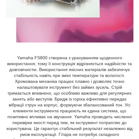
Yamaha FS800 створена з урахуванням щоденного
використання, тому її конструкція відрізняється надійністю та
довговічністю. Використання якісних матеріалів забезпечує
стабільність навіть при зміні температури та вологості.
Хромована механіка працює плавно і дозволяє точно
налаштовувати інструмент без зайвих зусиль. Стрій
тримається впевнено, що особливо важливо для регулярних
занять або виступів. Бридж із горіха ефективно передає
вібрації струн на корпус, формуючи збалансований тон. Усі
елементи інструмента працюють як єдина система, що
позитивно впливає на звучання. Yamaha проводить численні
перевірки якості перед тим, як інструмент потрапляє до
користувача. Це гарантує стабільний результат незалежно від
умов експлуатації. Гітара не потребує складного