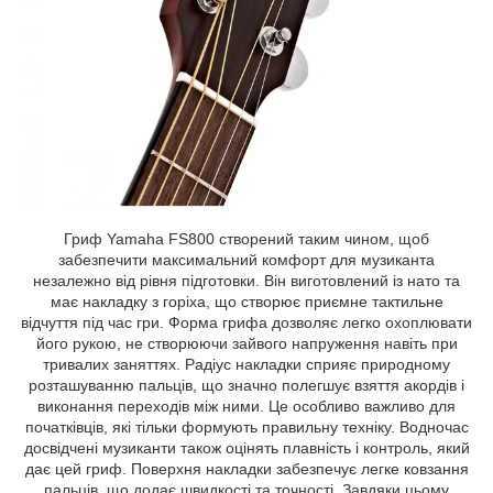
Гриф Yamaha FS800 створений таким чином, щоб
забезпечити максимальний комфорт для музиканта
незалежно від рівня підготовки. Він виготовлений із нато та
має накладку з горіха, що створює приємне тактильне
відчуття під час гри. Форма грифа дозволяє легко охоплювати
його рукою, не створюючи зайвого напруження навіть при
тривалих заняттях. Радіус накладки сприяє природному
розташуванню пальців, що значно полегшує взяття акордів і
виконання переходів між ними. Це особливо важливо для
початківців, які тільки формують правильну техніку. Водночас
досвідчені музиканти також оцінять плавність і контроль, який
дає цей гриф. Поверхня накладки забезпечує легке ковзання
пальців, що додає швидкості та точності. Завдяки цьому