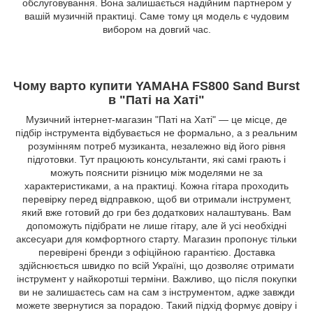
обслуговування. Вона залишається надійним партнером у
вашій музичній практиці. Саме тому ця модель є чудовим
вибором на довгий час.
Чому варто купити YAMAHA FS800 Sand Burst
в "Паті на Хаті"
Музичний інтернет-магазин "Паті на Хаті" — це місце, де
підбір інструмента відбувається не формально, а з реальним
розумінням потреб музиканта, незалежно від його рівня
підготовки. Тут працюють консультанти, які самі грають і
можуть пояснити різницю між моделями не за
характеристиками, а на практиці. Кожна гітара проходить
перевірку перед відправкою, щоб ви отримали інструмент,
який вже готовий до гри без додаткових налаштувань. Вам
допоможуть підібрати не лише гітару, але й усі необхідні
аксесуари для комфортного старту. Магазин пропонує тільки
перевірені бренди з офіційною гарантією. Доставка
здійснюється швидко по всій Україні, що дозволяє отримати
інструмент у найкоротші терміни. Важливо, що після покупки
ви не залишаєтесь сам на сам з інструментом, адже завжди
можете звернутися за порадою. Такий підхід формує довіру і