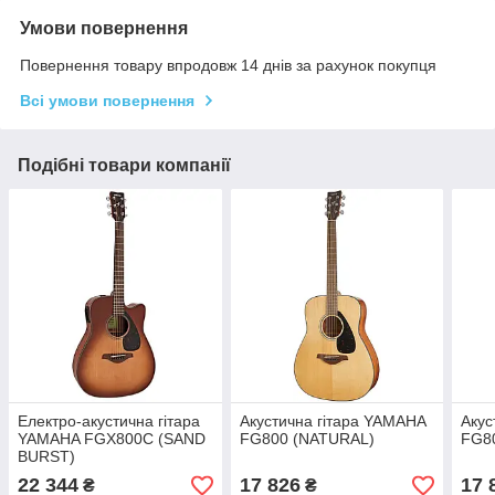
Умови повернення
Повернення товару впродовж 14 днів за рахунок покупця
Всі умови повернення
Подібні товари компанії
Електро-акустична гітара
Акустична гітара YAMAHA
Акус
YAMAHA FGX800C (SAND
FG800 (NATURAL)
FG80
BURST)
22 344
17 826
17 
₴
₴