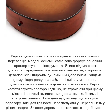
Верхня дека з цільної ялини є однією з найважливіших
переваг цієї моделі, оскільки саме вона формує основний
характер звучання інструмента. Ялина відома своєю
здатністю передавати звук максимально чисто, з хорошою
деталізацією і широким динамічним діапазоном. Завдяки
цьому гітара реагує на найменші зміни у манері гри,
дозволяючи музиканту контролювати кожну ноту. Верхні
частоти звучать прозоро і дзвінко, не втрачаючи при цьому
м’якості, а низькі залишаються достатньо глибокими і
контрольованими. Така дека чудово підходить як для
перебору, так і для гри боєм, забезпечуючи універсальність у
різних жанрах. З часом деревина розкривається ще більше, і