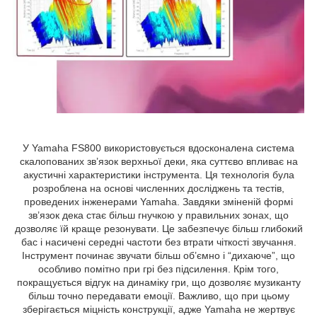
У Yamaha FS800 використовується вдосконалена система
скалопованих зв’язок верхньої деки, яка суттєво впливає на
акустичні характеристики інструмента. Ця технологія була
розроблена на основі численних досліджень та тестів,
проведених інженерами Yamaha. Завдяки зміненій формі
зв’язок дека стає більш гнучкою у правильних зонах, що
дозволяє їй краще резонувати. Це забезпечує більш глибокий
бас і насичені середні частоти без втрати чіткості звучання.
Інструмент починає звучати більш об’ємно і “дихаюче”, що
особливо помітно при грі без підсилення. Крім того,
покращується відгук на динаміку гри, що дозволяє музиканту
більш точно передавати емоції. Важливо, що при цьому
зберігається міцність конструкції, адже Yamaha не жертвує