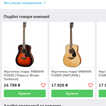
Всі умови повернення
Подібні товари компанії
Акустична гітара YAMAHA
Акустична гітара YAMAHA
Акус
FG830 (Tobacco Brown
FG800 (NATURAL)
FG8
Sunburst)
24 788
17 826
17 
₴
₴
Купити
Купити
Акційні пропозиції та новинки