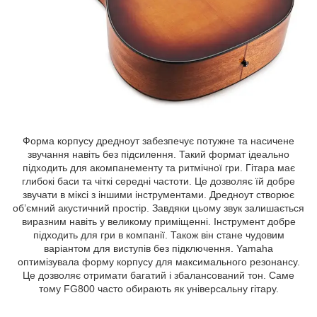
Форма корпусу дредноут забезпечує потужне та насичене
звучання навіть без підсилення. Такий формат ідеально
підходить для акомпанементу та ритмічної гри. Гітара має
глибокі баси та чіткі середні частоти. Це дозволяє їй добре
звучати в міксі з іншими інструментами. Дредноут створює
об’ємний акустичний простір. Завдяки цьому звук залишається
виразним навіть у великому приміщенні. Інструмент добре
підходить для гри в компанії. Також він стане чудовим
варіантом для виступів без підключення. Yamaha
оптимізувала форму корпусу для максимального резонансу.
Це дозволяє отримати багатий і збалансований тон. Саме
тому FG800 часто обирають як універсальну гітару.