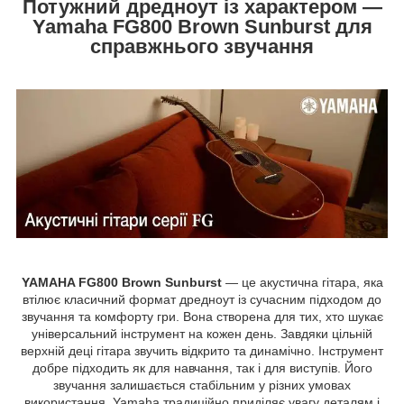
Потужний дредноут із характером —
Yamaha FG800 Brown Sunburst для
справжнього звучання
YAMAHA FG800 Brown Sunburst
— це акустична гітара, яка
втілює класичний формат дредноут із сучасним підходом до
звучання та комфорту гри. Вона створена для тих, хто шукає
універсальний інструмент на кожен день. Завдяки цільній
верхній деці гітара звучить відкрито та динамічно. Інструмент
добре підходить як для навчання, так і для виступів. Його
звучання залишається стабільним у різних умовах
використання. Yamaha традиційно приділяє увагу деталям і