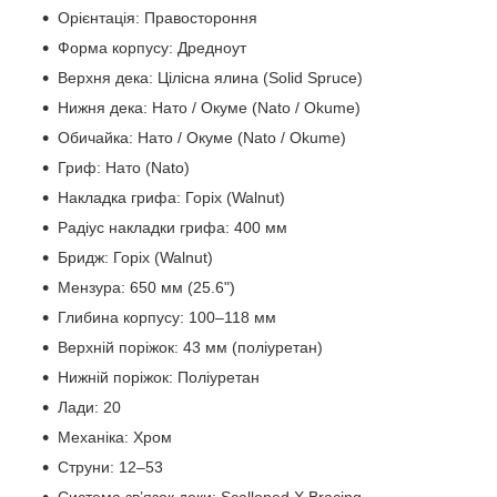
Орієнтація: Правостороння
Форма корпусу: Дредноут
Верхня дека: Цілісна ялина (Solid Spruce)
Нижня дека: Нато / Окуме (Nato / Okume)
Обичайка: Нато / Окуме (Nato / Okume)
Гриф: Нато (Nato)
Накладка грифа: Горіх (Walnut)
Радіус накладки грифа: 400 мм
Бридж: Горіх (Walnut)
Мензура: 650 мм (25.6")
Глибина корпусу: 100–118 мм
Верхній поріжок: 43 мм (поліуретан)
Нижній поріжок: Поліуретан
Лади: 20
Механіка: Хром
Струни: 12–53
Система зв’язок деки: Scalloped X Bracing