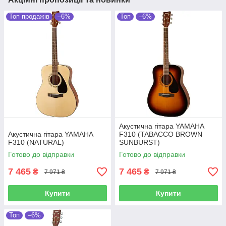
Топ продажів
–6%
Топ
–6%
Акустична гітара YAMAHA
Акустична гітара YAMAHA
F310 (TABACCO BROWN
F310 (NATURAL)
SUNBURST)
Готово до відправки
Готово до відправки
7 465
7 465
₴
₴
7 971 ₴
7 971 ₴
Купити
Купити
Топ
–6%