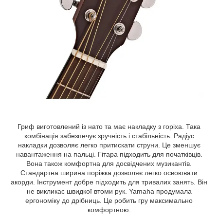
Гриф виготовлений із нато та має накладку з горіха. Така
комбінація забезпечує зручність і стабільність. Радіус
накладки дозволяє легко притискати струни. Це зменшує
навантаження на пальці. Гітара підходить для початківців.
Вона також комфортна для досвідчених музикантів.
Стандартна ширина поріжка дозволяє легко освоювати
акорди. Інструмент добре підходить для тривалих занять. Він
не викликає швидкої втоми рук. Yamaha продумала
ергономіку до дрібниць. Це робить гру максимально
комфортною.