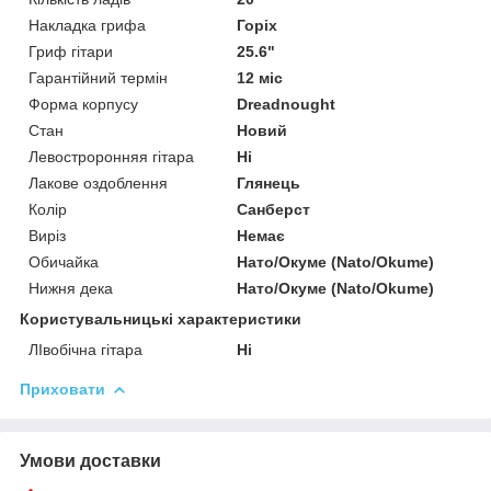
Накладка грифа
Горіх
Гриф гітари
25.6"
Гарантійний термін
12 міс
Форма корпусу
Dreadnought
Стан
Новий
Левостроронняя гітара
Ні
Лакове оздоблення
Глянець
Колір
Санберст
Виріз
Немає
Обичайка
Нато/Окуме (Nato/Okume)
Нижня дека
Нато/Окуме (Nato/Okume)
Користувальницькі характеристики
ЛІвобічна гітара
Ні
Приховати
Умови доставки