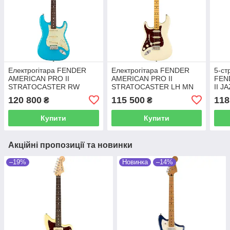
Електрогітара FENDER
Електрогітара FENDER
5-ст
AMERICAN PRO II
AMERICAN PRO II
FEN
STRATOCASTER RW
STRATOCASTER LH MN
II J
MIAMI BLUE
OWT
MYS
120 800
115 500
118
₴
₴
Купити
Купити
Акційні пропозиції та новинки
–19%
Новинка
–14%