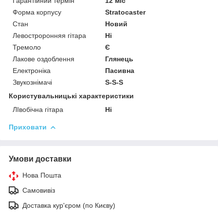
Гарантійний термін
12 міс
Форма корпусу
Stratocaster
Стан
Новий
Левостроронняя гітара
Ні
Тремоло
Є
Лакове оздоблення
Глянець
Електроніка
Пасивна
Звукознімачі
S-S-S
Користувальницькі характеристики
ЛІвобічна гітара
Ні
Приховати
Умови доставки
Нова Пошта
Самовивіз
Доставка кур'єром (по Києву)