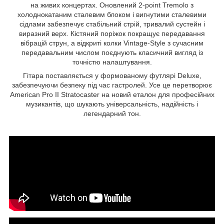
на живих концертах. Оновлений 2‑point Tremolo з
холоднокатаним сталевим блоком і вигнутими сталевими
сідлами забезпечує стабільний стрій, тривалий сустейн і
виразний верх. Кістяний поріжок покращує передавання
вібрацій струн, а відкриті колки Vintage‑Style з сучасним
передавальним числом поєднують класичний вигляд із
точністю налаштування.
Гітара поставляється у формованому футлярі Deluxe,
забезпечуючи безпеку під час гастролей. Усе це перетворює
American Pro II Stratocaster на новий еталон для професійних
музикантів, що шукають універсальність, надійність і
легендарний тон.