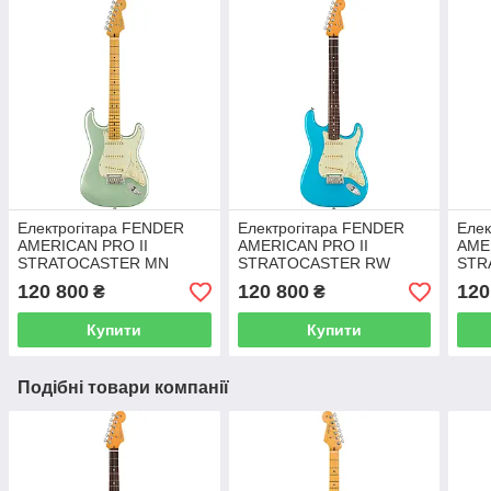
Електрогітара FENDER
Електрогітара FENDER
Елек
AMERICAN PRO II
AMERICAN PRO II
AME
STRATOCASTER MN
STRATOCASTER RW
STR
MYST SFG
MIAMI BLUE
OLY
120 800
120 800
120
₴
₴
Купити
Купити
Подібні товари компанії