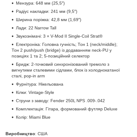
Мензура: 648 мм (25,5″)
Радіус накладки: 241 мм (9,5″)
Ширина поріжка: 42,8 мм (1,69″)
Лади: 22 Narrow Tall
Звукознімачі: 3 × V‑Mod II Single‑Coil Strat®
Електроніка: Головна гучність; Тон 1 (neck/middle);
Тон 2 push/push (bridge) із додаванням neck‑PU у
позиціях 1 та 2; 5‑позиційний селектор
Бридж: 2‑точковий синхронізований тремоло з
вигнутими сталевими сідлами, блок із холоднокатаної
сталі, pop‑in arm
Фурнітура: Нікельована
Кілки: Vintage‑Style
Струни з заводу: Fender 250L NPS .009‑.042
Комплектація: Гітара, формований футляр Deluxe
Колір: Miami Blue
Виробництво
: США