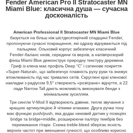
Fender American Pro II Stratocaster MN
Miami Blue: класична душа — сучасна
досконалість
American Professional II Stratocaster MN Miami Blue
базується на більш ніж шістдесятирічній спадщині Fender,
пропонуючи сучасні покращення, які одразу відчуваються під
пальцями. Ольховий корпус забезпечує класичний
Fender‑баланс низів, середини та верхів, а напівпрозорий
фініш Miami Blue демонструє природну текстуру деревини.
Гриф із клена має профіль Deep “C” і сатинове покриття
«Super‑Natural», що забезпечує плавність руху руки та знижує
втомлюваність під час тривалих сетів. Скруглені краї кленової
накладки з радіусом 9,5″ створюють «розігране» відчуття, а 22
лади Narrow Tall дають можливість виконувати бенди з
мінімальним зусиллям.
Три сингли V‑Mod II відтворюють дзвінке, тепле звучання з
кращою артикуляцією й чіткими атаками. Друга ручка тону
має функцію push/push, яка додає нековий датчик у позиціях
bridge та bridge+middle, розширюючи палітру тембрів без
перемикання гітари. Схема treble‑bleed зберігає ясність
верхніх частот при зменшенні гучності, що особливо корисно