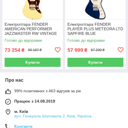
Електрогітара FENDER
Електрогітара FENDER
AMERICAN PERFORMER
PLAYER PLUS METEORA LTD
JAZZMASTER RW VINTAGE
SAPFIRE BLUE
WHITE
TRANSPARENT
Готово до відправки
Готово до відправки
73 254
57 999
₴
₴
90 187 ₴
67 200 ₴
Купити
Купити
Про нас
99% позитивних з 463 відгуків за рік
Працює з 14.08.2019
м. Київ
вул. Генерала Шаповала 2, Київ, Україна
Контакти