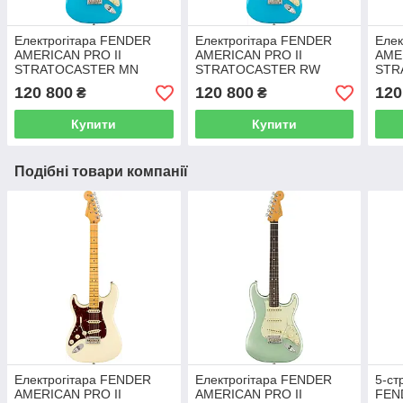
Електрогітара FENDER
Електрогітара FENDER
Елек
AMERICAN PRO II
AMERICAN PRO II
AME
STRATOCASTER MN
STRATOCASTER RW
STR
MIAMI BLUE
MIAMI BLUE
OLY
120 800
120 800
120
₴
₴
Купити
Купити
Подібні товари компанії
Електрогітара FENDER
Електрогітара FENDER
5-ст
AMERICAN PRO II
AMERICAN PRO II
FEN