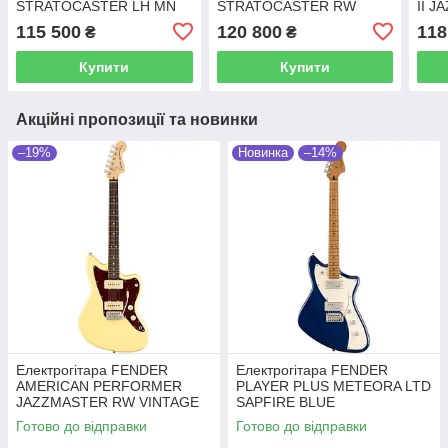
STRATOCASTER LH MN
STRATOCASTER RW
II J
OWT
MYST SFG
MYS
115 500
120 800
118
₴
₴
Купити
Купити
Акційні пропозиції та новинки
–19%
Новинка
–14%
Електрогітара FENDER
Електрогітара FENDER
AMERICAN PERFORMER
PLAYER PLUS METEORA LTD
JAZZMASTER RW VINTAGE
SAPFIRE BLUE
WHITE
TRANSPARENT
Готово до відправки
Готово до відправки