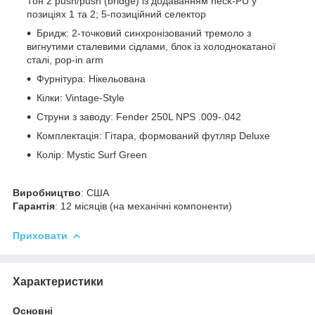
Тон 2 push/push (bridge) із додаванням neck‑PU у
позиціях 1 та 2; 5‑позиційний селектор
Бридж: 2‑точковий синхронізований тремоло з
вигнутими сталевими сідлами, блок із холоднокатаної
сталі, pop‑in arm
Фурнітура: Нікельована
Кілки: Vintage‑Style
Струни з заводу: Fender 250L NPS .009‑.042
Комплектація: Гітара, формований футляр Deluxe
Колір: Mystic Surf Green
Виробництво
: США
Гарантія
: 12 місяців (на механічні компоненти)
Приховати
Характеристики
Основні