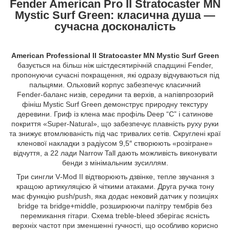
Fender American Pro II Stratocaster MN
Mystic Surf Green: класична душа —
сучасна досконалість
American Professional II Stratocaster MN Mystic Surf Green
базується на більш ніж шістдесятирічній спадщині Fender,
пропонуючи сучасні покращення, які одразу відчуваються під
пальцями. Ольховий корпус забезпечує класичний
Fender‑баланс низів, середини та верхів, а напівпрозорий
фініш Mystic Surf Green демонструє природну текстуру
деревини. Гриф із клена має профіль Deep “C” і сатинове
покриття «Super‑Natural», що забезпечує плавність руху руки
та знижує втомлюваність під час тривалих сетів. Скруглені краї
кленової накладки з радіусом 9,5″ створюють «розігране»
відчуття, а 22 лади Narrow Tall дають можливість виконувати
бенди з мінімальним зусиллям.
Три сингли V‑Mod II відтворюють дзвінке, тепле звучання з
кращою артикуляцією й чіткими атаками. Друга ручка тону
має функцію push/push, яка додає нековий датчик у позиціях
bridge та bridge+middle, розширюючи палітру тембрів без
перемикання гітари. Схема treble‑bleed зберігає ясність
верхніх частот при зменшенні гучності, що особливо корисно