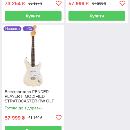
73 254
57 999
₴
₴
90 187 ₴
67 200 ₴
Купити
Купити
Новинка
–5%
Електрогітара FENDER
PLAYER II MODIFIED
STRATOCASTER RW OLP
Готово до відправки
57 999
₴
61 160 ₴