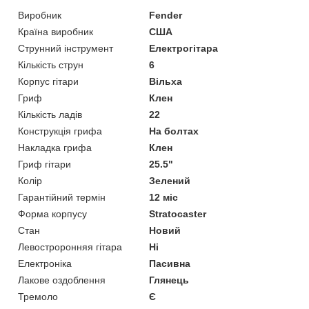
Виробник
Fender
Країна виробник
США
Струнний інструмент
Електрогітара
Кількість струн
6
Корпус гітари
Вільха
Гриф
Клен
Кількість ладів
22
Конструкція грифа
На болтах
Накладка грифа
Клен
Гриф гітари
25.5"
Колір
Зелений
Гарантійний термін
12 міс
Форма корпусу
Stratocaster
Стан
Новий
Левостроронняя гітара
Ні
Електроніка
Пасивна
Лакове оздоблення
Глянець
Тремоло
Є