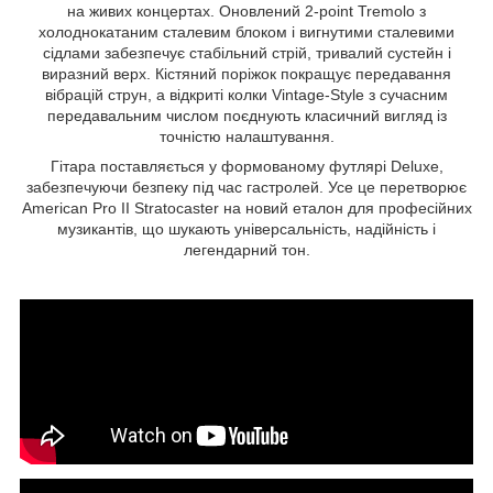
на живих концертах. Оновлений 2‑point Tremolo з
холоднокатаним сталевим блоком і вигнутими сталевими
сідлами забезпечує стабільний стрій, тривалий сустейн і
виразний верх. Кістяний поріжок покращує передавання
вібрацій струн, а відкриті колки Vintage‑Style з сучасним
передавальним числом поєднують класичний вигляд із
точністю налаштування.
Гітара поставляється у формованому футлярі Deluxe,
забезпечуючи безпеку під час гастролей. Усе це перетворює
American Pro II Stratocaster на новий еталон для професійних
музикантів, що шукають універсальність, надійність і
легендарний тон.