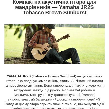
Компактна акустична гітара для
мандрівників — Yamaha JR2S
Tobacco Brown Sunburst
YAMAHA JR2S (Tobacco Brown Sunburst)
— це акустична
гітара, яка поєднує компактність, стильний вінтажний вигляд
та перевірене звучання. Вона створена для тих, хто хоче мати
інструмент завжди під рукою. Формат 3/4 робить її
максимально зручною у транспортуванні. Yamaha
використала свій багаторічний досвід у створенні серії FG.
Завдяки цьому гітара звучить значно глибше, ніж очікуєш від її
розміру. Інструмент підходить як для навчання, так і для