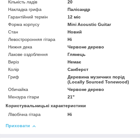
Кількість ладів
20
Накладка грифа
Палісандр
Гарантійний термін
12 міс
Форма корпусу
Mini Acoustic Guitar
Стан
Новий
Левостроронняя гітара
Ні
Нижня дека
Червоне дерево
Лакове оздоблення
Глянець
Виріз
Немає
Колір
Санберст
Гриф
Деревина музичних порід
(Locally Sourced Tonewood)
Обичайка
Червоне дерево
Мензура гітари
21"
Користувальницькі характеристики
ЛІвобічна гітара
Ні
Приховати