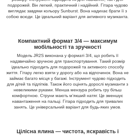
подорожей. Він легкий, практичний і надійний. Гітара чудово
виглядає завдяки кольору Sunburst. Вона надихає брати її з
собою всюди. Це ідеальний варіант для активного музиканта.
Компактний формат 3/4 — максимум
мобільності та зручності
Модель JR2S виконана у форматі 3/4, що робить її
надзвичайно зручною для транспортування. Такий розмір
ідеально підходить для подорожей та активного способу
життя. Гітару легко взяти у дорогу або на відпочинок. Вона не
займає багато місця у багажі. Інструмент чудово підходить
для дітей та підлітків. Також його оцінять дорослі музиканти з
невеликими руками. Менша мензура робить гру більш
комфортною. Струни мають м’якший натяг. Це зменшує
навантаження на пальці. Гітара підходить для тривалих
занять. Це універсальний варіант для будь-яких умов.
Цілісна ялина — чистота, яскравість і