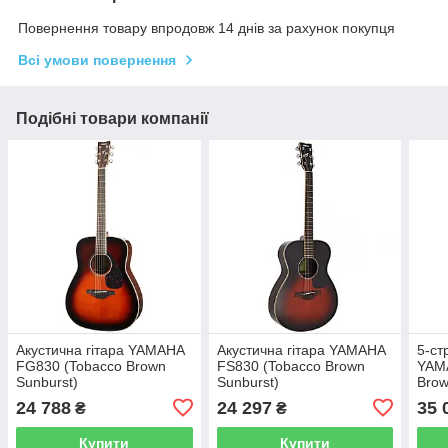
Повернення товару впродовж 14 днів за рахунок покупця
Всі умови повернення
Подібні товари компанії
Акустична гітара YAMAHA
Акустична гітара YAMAHA
5-ст
FG830 (Tobacco Brown
FS830 (Tobacco Brown
YAM
Sunburst)
Sunburst)
Brow
24 788
24 297
35 
₴
₴
Купити
Купити