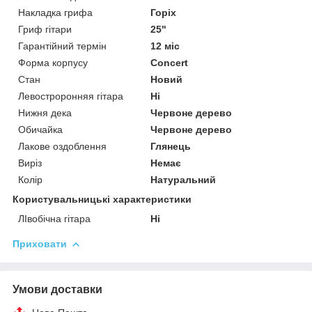
Накладка грифа
Горіх
Гриф гітари
25"
Гарантійний термін
12 міс
Форма корпусу
Concert
Стан
Новий
Левостроронняя гітара
Ні
Нижня дека
Червоне дерево
Обичайка
Червоне дерево
Лакове оздоблення
Глянець
Виріз
Немає
Колір
Натуральний
Користувальницькі характеристики
ЛІвобічна гітара
Ні
Приховати
Умови доставки