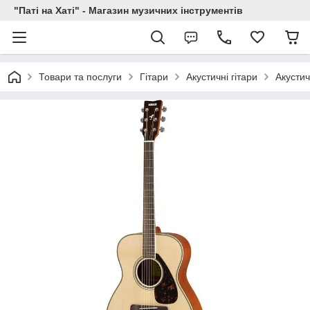
"Паті на Хаті" - Магазин музичних інструментів
Товари та послуги
Гітари
Акустичні гітари
Акустич