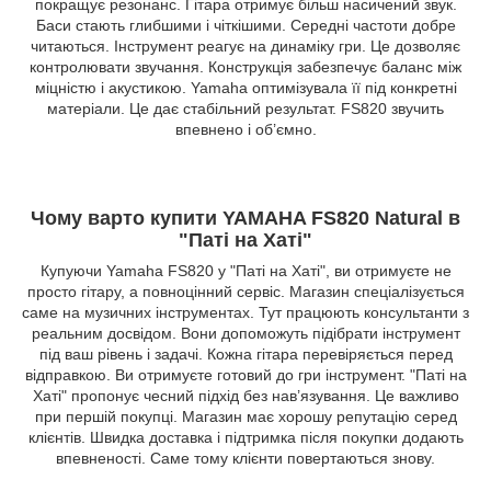
покращує резонанс. Гітара отримує більш насичений звук.
Баси стають глибшими і чіткішими. Середні частоти добре
читаються. Інструмент реагує на динаміку гри. Це дозволяє
контролювати звучання. Конструкція забезпечує баланс між
міцністю і акустикою. Yamaha оптимізувала її під конкретні
матеріали. Це дає стабільний результат. FS820 звучить
впевнено і об’ємно.
Чому варто купити YAMAHA FS820 Natural в
"Паті на Хаті"
Купуючи Yamaha FS820 у "Паті на Хаті", ви отримуєте не
просто гітару, а повноцінний сервіс. Магазин спеціалізується
саме на музичних інструментах. Тут працюють консультанти з
реальним досвідом. Вони допоможуть підібрати інструмент
під ваш рівень і задачі. Кожна гітара перевіряється перед
відправкою. Ви отримуєте готовий до гри інструмент. "Паті на
Хаті" пропонує чесний підхід без нав’язування. Це важливо
при першій покупці. Магазин має хорошу репутацію серед
клієнтів. Швидка доставка і підтримка після покупки додають
впевненості. Саме тому клієнти повертаються знову.