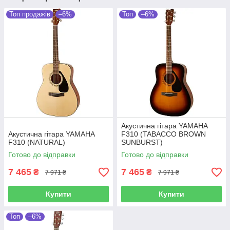
Топ продажів
–6%
Топ
–6%
Акустична гітара YAMAHA
Акустична гітара YAMAHA
F310 (TABACCO BROWN
F310 (NATURAL)
SUNBURST)
Готово до відправки
Готово до відправки
7 465
7 465
₴
₴
7 971 ₴
7 971 ₴
Купити
Купити
Топ
–6%