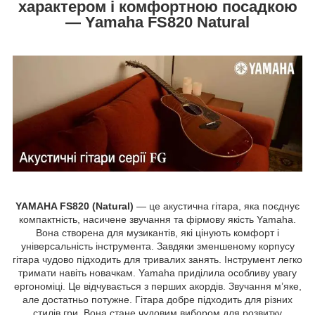
характером і комфортною посадкою
— Yamaha FS820 Natural
YAMAHA FS820 (Natural)
— це акустична гітара, яка поєднує
компактність, насичене звучання та фірмову якість Yamaha.
Вона створена для музикантів, які цінують комфорт і
універсальність інструмента. Завдяки зменшеному корпусу
гітара чудово підходить для тривалих занять. Інструмент легко
тримати навіть новачкам. Yamaha приділила особливу увагу
ергономіці. Це відчувається з перших акордів. Звучання м’яке,
але достатньо потужне. Гітара добре підходить для різних
стилів гри. Вона стане чудовим вибором для розвитку