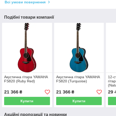
Всі умови повернення
Подібні товари компанії
Акустична гітара YAMAHA
Акустична гітара YAMAHA
12-с
FS820 (Ruby Red)
FS820 (Turquoise)
гіта
(Nat
21 366
21 366
29 
₴
₴
Купити
Купити
Акційні пропозиції та новинки