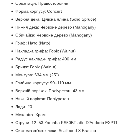
Орієнтація: Правостороння
Форма корпусу: Concert
Верхня дека: Цілісна ялина (Solid Spruce)
Нижня дека: Червоне дерево (Mahogany)
Обичайка: Червоне дерево (Mahogany)
Гриф: Нато (Nato)
Накладка грифа: Горіх (Walnut)
Радіус накладки грифа: 400 мм
Бридж: Горіх (Walnut)
Мензура: 634 мм (25")
Глибина корпусу: 90–110 мм
Верхній поріжок: Поліуретан, 43 мм
Нижній поріжок: Поліуретан
Лади: 20
Механіка: Хром
Струни: 12–53 Yamaha FS50BT або D’Addario EXP11
Система зв’язок деки: Scalloped X Bracing