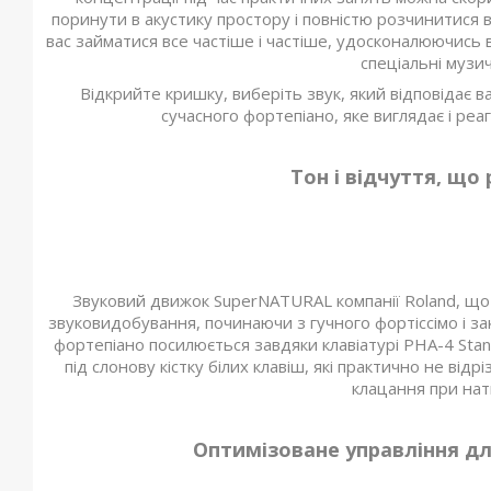
поринути в акустику простору і повністю розчинитися в
вас займатися все частіше і частіше, удосконалюючись
спеціальні музич
Відкрийте кришку, виберіть звук, який відповідає 
сучасного фортепіано, яке виглядає і реаг
Тон і відчуття, що
Звуковий движок SuperNATURAL компанії Roland, що л
звуковидобування, починаючи з гучного фортіссімо і за
фортепіано посилюється завдяки клавіатурі PHA-4 Sta
під слонову кістку білих клавіш, які практично не ві
клацання при нати
Оптимізоване управління дл