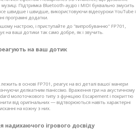
 музиці. Підтримка Bluetooth-аудіо і MIDI буквально змусить
 все швидше і швидше, використовуючи відеоуроки YouTube і
ні програмні додатки.
вашому настрою, і приступайте до "випробуванню" FP701,
ує на ваші дотики так само добре, як і звучить.
 реагують на ваш дотик
ежить в основі FP701, реагує на всі деталі вашої манери
кінчуючи делікатним піаніссімо. Враження гри на акустичному
ndard молоточкового типу з функцією Escapement і покриттю
дрізнити від оригінальних ― відтворюються навіть характерні
сканні на кожну з них.
я надихаючого ігрового досвіду