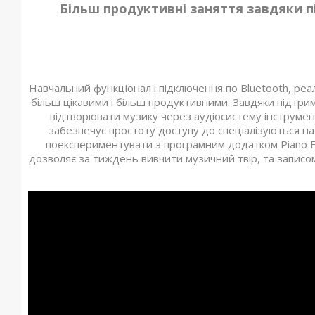
Більш продуктивні заняття завдяки п
Навчальний функціонал і підключення по Bluetooth, реа
більш цікавими і більш продуктивними. Завдяки підтрим
відтворювати музику через аудіосистему інструмент
забезпечує простоту доступу до спеціалізуються на 
поекспериментувати з програмним додатком Piano Ev
дозволяє за тиждень вивчити музичний твір, та записо