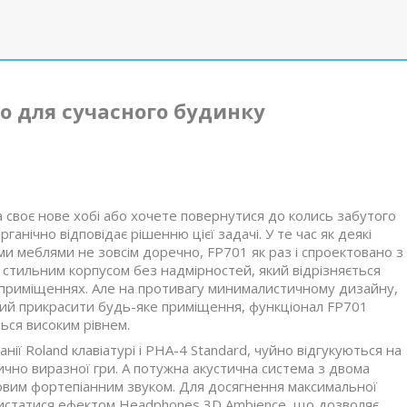
о для сучасного будинку
 своє нове хобі або хочете повернутися до колись забутого
ганічно відповідає рішенню цієї задачі. У те час як деякі
ми меблями не зовсім доречно, FP701 як раз і спроектовано з
стильним корпусом без надмірностей, який відрізняється
 приміщеннях. Але на противагу минималистичному дизайну,
ий прикрасити будь-яке приміщення, функціонал FP701
ься високим рівнем.
ї Roland клавіатурі і PHA-4 Standard, чуйно відгукуються на
чно виразної гри. А потужна акустична система з двома
вим фортепіанним звуком. Для досягнення максимальної
ристатися ефектом Headphones 3D Ambience, що дозволяє