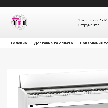
"Паті на Хаті" - 
інструментів
Головна
Доставка та оплата
Повернення то