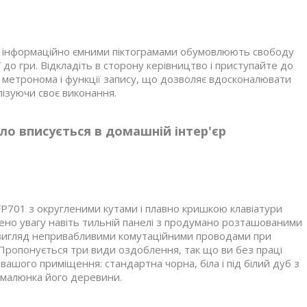
 з інформаційно ємними піктограмами обумовлюють свободу
ї до гри. Відкладіть в сторону керівництво і приступайте до
 метронома і функції запису, що дозволяє вдосконалювати
лізуючи своє виконання.
ло вписується в домашній інтер'єр
P701 з округленими кутами і плавно кришкою клавіатури
ено увагу навіть тильній панелі з продумано розташованими
й вигляд непривабливими комутаційними проводами при
Пропонується три види оздоблення, так що ви без праці
вашого приміщення: стандартна чорна, біла і під білий дуб з
 малюнка його деревини.