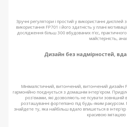
Зручні регулятори і простий у використанні дисплей
використання FP701 і його здатність у плані мотиваці
дослідження більш 300 вбудованих п'єс, практичного
майстерність, ана
Дизайн без надмірностей, вда
Мінімалістичний, витончений, витончений дизайн F
гармонійно поєднується з домашнім інтер'єром. Приділ
роз'ємами, які дозволяють не псувати зовнішні
розташуванні фортепіано під будь-яким ракурсом. 
знайдете ту, яка найбільш вдало впишеться в інтер'єр 
красивою імітацією