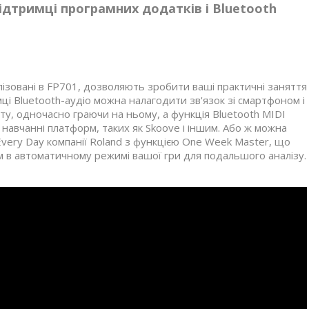
ідтримці програмних додатків і Bluetooth
лізовані в FP701, дозволяють зробити ваші практичні заняття
ці Bluetooth-аудіо можна налагодити зв'язок зі смартфоном і
у, одночасно граючи на ньому, а функція Bluetooth MIDI
навчанні платформ, таких як Skoove і іншим. Або ж можна
ery Day компанії Roland з функцією One Week Master, що
м в автоматичному режимі вашої гри для подальшого аналізу.