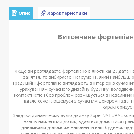
Опис
Характеристики
Витончене фортепіан
Якщо ви розглядаєте фортепіано в якості кандидата на
заняття, то вибираєте інструмент, який найбільш ор
традиційні фортепіано виглядають в інтер'єрі з сучасни
урахуванням сучасного дизайну будинку, володіючи 
компактністю і без проблем розміщується в невеликих
вдало сочетающемуся з сучасним декором і здатн
характеризуєт
Завдяки динамічному аудіо движку SuperNATURAL компані
навіть найлегший дотик, вдається домогтися грани
динаміками допоможе наповнити ваш будинок чудо
концентрації під час практичних занять можна ско