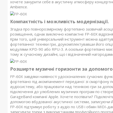
хочете занурити себе в акустичну атмосферу концертн
Ambience.
Компактність і можливість модернізації.
Згадка про повнорозмірному фортепіано зазвичай асоці
розміщення, однак виключно компактне FP-60X відрізняє
Крім того, цей універсальний інструмент можна адаптув
фортепіанної техніки гри, доукомплектувавши його опц
модулями KPD-90 або RPU-3. А оскільки фортепіано має 
тому ж сучасному дизайні, що і відзначений нагородами
Розширте музичні горизонти за допомогою
FP-60X завдяки наявності удосконалених сучасних функ
фортепіано під акомпанемент переданої зі смартфону по
аудіосистему, або працювати над технікою гри за допом
підключення до улюблених музичних програм по створен
GarageBand компанії Apple. Хочете поспівати? Підключіть
допомогою вбудованої акустичної системи, записуючи йо
FP-60X підтримує роботу з аудіо по USB і обмін MIDI-д
записувати треки з використанням професійного прогр