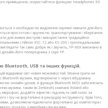
ого приміщення, скористайтеся функцією Headphones 3D
юється з необхідністю виділення окремої кімнати для його
ться простотою і зручністю транспортування і зберігання.
ати для живих виступів і використання традиційної
іональними стійкою KSC-72 або KS-20X і трехпедальными
виглядати так само добре як і звучить, FP-60X виконано в
 дизайн його попередника з серії FP.
 Bluetooth, USB та інших функцій.
цій відкриває світ нових можливостей. Можна грати на
 Bluetooth музики, відтворюючи її через вбудовану
огою онлайн-уроків. А функція Bluetooth MIDI забезпечить
ню музики, таким як Zenbeats компанії Roland або
 мікрофон, додайте ефектів і підсильте свій голос за
го і гру на фортепіано в рекордер інструменту. Крім того,
аними, дозволяючи підключати фортепіано до комп'ютера і
амного додатку з виробництва музики.