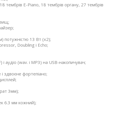
8 тембрів E-Piano, 18 тембрів органу, 27 тембрів
овищ;
лайзер;
м) потужністю 13 Вт (x2);
essor, Doubling і Echo;
 і аудіо (wav. і MP3) на USB-накопичувач;
 і здвоєне фортепіано;
дисплей;
рат 3мм);
к 6.3 мм кожний);