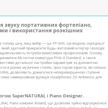
я звуку портативних фортепіано,
ми і використання розкішних
а топову ціну, ваш вибір ― це FP-60X. Ця модель середньої
, який здатний прикрасити будь-житловий інтер'єр і володіє
адовольняють потреби вимогливих професіоналів. Основу
инамічна 88-нотна клавіатура PHA-4 Standard, а також
ивостями детальної настройки параметрів за допомогою
оботи в різних музичних стилях, просторові ефекти, які спільно
ATURAL дозволяють домагатися неперевершеною ступеня
истема і иммерсивная функція Headphones 3D Ambience для
огою SuperNATURAL і Piano Designer.
RAL Piano компанії Roland, що дозволяє чуйно відгукуватися
і до брутального фортіссімо. Більш того, можна детально