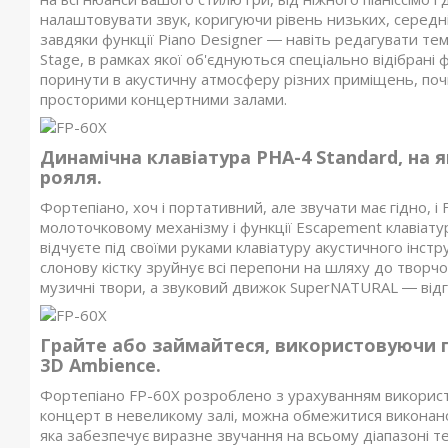
налаштовувати звук, коригуючи рівень низьких, середні
завдяки функції Piano Designer ― навіть редагувати те
Stage, в рамках якої об'єднуються спеціально відібрані
поринути в акустичну атмосферу різних приміщень, поч
просторими концертними залами.
Динамічна клавіатура PHA-4 Standard, на я
рояля.
Фортепіано, хоч і портативний, але звучати має гідно, і
молоточковому механізму і функції Escapement клавіатур
відчуєте під своїми руками клавіатуру акустичного інс
слонову кістку зруйнує всі перепони на шляху до творч
музичні твори, а звуковий движок SuperNATURAL ― відг
Грайте або займайтеся, використовуючи 
3D Ambience.
Фортепіано FP-60X розроблено з урахуванням використан
концерт в невеликому залі, можна обмежитися виконан
яка забезпечує виразне звучання на всьому діапазоні т