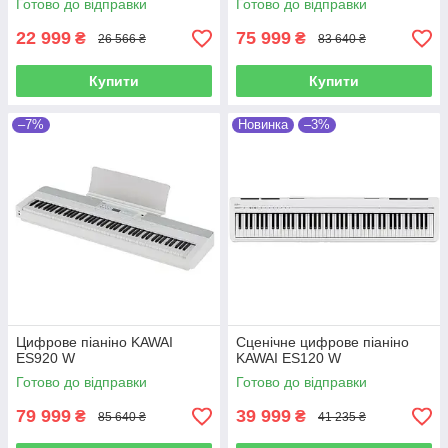
Готово до відправки
Готово до відправки
22 999
75 999
₴
₴
26 566 ₴
83 640 ₴
Купити
Купити
–7%
Новинка
–3%
Цифрове піаніно KAWAI
Сценічне цифрове піаніно
ES920 W
KAWAI ES120 W
Готово до відправки
Готово до відправки
79 999
39 999
₴
₴
85 640 ₴
41 235 ₴