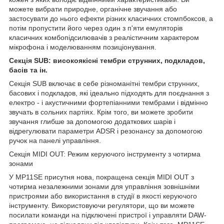
можете вибрати природне, органічне звучання або
застосувати до нього ефекти різних класичних стомпбоксов, а
потім пропустити його через один з п'яти емуляторів
класичних комбопідсилювачів з реалістичним характером
мікрофона і моделюванням позиціонування.
Секція SUB: високоякісні тембри струнних, подкладов,
басів та ін.
Секція SUB включає в себе різноманітні тембри струнних,
басових і подкладов, які ідеально підходять для поєднання з
електро - і акустичними фортепіанними тембрами і відмінно
звучать в сольних партіях. Крім того, ви можете зробити
звучання глибше за допомогою додаткових шарів і
відрегулювати параметри ADSR і резонансу за допомогою
ручок на панелі управління.
Секція MIDI OUT: Режим керуючого інструменту з чотирма
зонами
У MP11SE присутня нова, покращена секція MIDI OUT з
чотирма незалежними зонами для управління зовнішніми
пристроями або використання в студії в якості керуючого
інструменту. Використовуючи регулятори, що ви можете
посилати команди на підключені пристрої і управляти DAW-