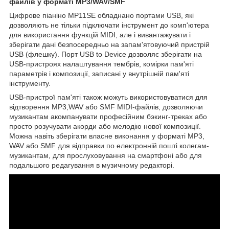
файлів у форматі MP3/WAV/SMF
Цифрове піаніно MP11SE обладнано портами USB, які
дозволяють не тільки підключати інструмент до комп'ютера
для використання функцій MIDI, але і вивантажувати і
зберігати дані безпосередньо на запам'ятовуючий пристрій
USB (флешку). Порт USB to Device дозволяє зберігати на
USB-пристроях налаштування тембрів, комірки пам'яті
параметрів і композиції, записані у внутрішній пам'яті
інструменту.
USB-пристрої пам'яті також можуть використовуватися для
відтворення MP3,WAV або SMF MIDI-файлів, дозволяючи
музикантам акомпанувати професійним бэкинг-треках або
просто розучувати акорди або мелодію нової композиції.
Можна навіть зберігати власне виконання у форматі MP3,
WAV або SMF для відправки по електронній пошті колегам-
музикантам, для прослуховування на смартфоні або для
подальшого редагування в музичному редакторі.