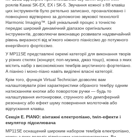
роялів Kawai SK-EX, EX і SK-5. Звучання кожної з 88 клавіш
цих інструментів було ретельно записано, проаналізовано і
повноцінно відтворено за допомогою звукової технології
Harmonic Imaging™. Цей унікальний процес з точністю
передає широкий динамічний діапазон оригінальних
інструментів, дозволяючи виконавцю розвивати надзвичайний
рівень виразності від м'якого ніжного піаніссімо до потужного
енергійного фортіссімо.
У МР11ЅЕ представлені окремі категорії для виконання творів
у різних стилях (концерт, поп-музика, джаз тощо), кожна з яких
містить набір з високоякісних тембрів акустичного фортепіано.
А піаніно і моно-піано навіть виділені власні категорії.
Крім того, функція Virtual Technician дозволяє вам
налаштовувати різні характеристики обраного тембру одним
натисканням кнопки або поворотом ручки — будь то
налаштування интонировки, струнного або демпферний
резонансу або ефект шуму повернення молоточків або
відпускання клавіш.
Секція E. PIANO: вінтажні електропіано, twin-ефекти і
емулятор підсилювача
МР11ЅЕ оснащений широким набором тембрів електропіано,
кожен з яких володіє відмінними характеристиками. Ви