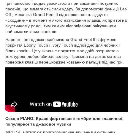
грі піаніссімо і додає увесистости при виконанні потужних
пасажів, що вимагають сили удару. За допомогою функції Let-
Off , механіка Grand Feel II відтворює навіть відчуття
«сходинки» в момент м'якого натискання клавіш, як при грі на
акустичному роялі, тим самим відповідаючи очікуванням
найвимогливіших піаністів.
Нарешті, ще однією особливістю Grand Feel II є фірмове
покриття Ebony Touch і Ivory Touch відповідно для чорних і
білих клавіш. Це унікальне покриття має дрібнозернистою
текстурою, добре вбирає вологу. Приємна на дотик матова
поверхня клавіш перешкоджає ковзанню пальців під час гри.
Секція PIANO: Кращі фортепіанні тембри для класичної,
популярної та джазової музики
MP11SE відтворює приголомшливе звучання акустичних