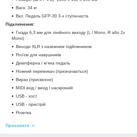
Вага: 34 кг
Вкл. Педаль GFP-30 3-х ступінчаста
Підключення:
Гнізда 6,3 мм для лінійного виходу (L / Mono, R або 2x
Mono)
Виходи XLR з наземним підйомником
Роз'єм для навушників
Демпферна / м'яка педаль
Ножний перемикач (призначається)
Вираз (присвоєне)
MIDI вхід / вихід / наскрізний
USB - хост
USB - пристрій
Розетка
Приховати