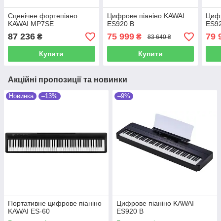
Сценічне фортепіано
Цифрове піаніно KAWAI
Цифр
KAWAI MP7SE
ES920 B
ES9
87 236
75 999
79 
₴
₴
83 640 ₴
Купити
Купити
Акційні пропозиції та новинки
Новинка
–13%
–9%
Портативне цифрове піаніно
Цифрове піаніно KAWAI
KAWAI ES-60
ES920 B