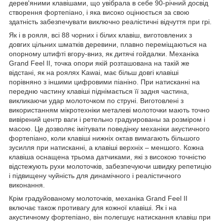
дерев'яними клавішами, що увібрала в себе 90-річний досвід
створення фортепіано, і яка високо оцінюється за свою
здатність забезпечувати виключно реалістичні відчуття при грі.
Як і в рояля, всі 88 чорних і білих клавіш, виготовлених з
довгих цільних шматків деревини, плавно переміщаються на
опорному штифті вгору-вниз, як дитячі гойдалки. Механіка
Grand Feel II, точка опори якій розташована на такій же
відстані, як на роялях Kawai, має більш довгі клавіші
порівняно з іншими цифровими піаніно. При натисканні на
передню частину клавіші піднімається її задня частина,
викликаючи удар молоточком по струні. Виготовлені з
використанням мікротехніки металеві молоточки мають точно
вивірений центр ваги і ретельно градуированы за розміром і
масою. Це дозволяє імітувати поведінку механіки акустичного
фортепіано, коли клавіші нижніх октав вимагають більшого
зусилля при натисканні, а клавіші верхніх – меншого. Кожна
клавіша оснащена трьома датчиками, які з високою точністю
відстежують рухи молоточків, забезпечуючи швидку репетицію
і підвищену чуйність для динамічного і реалістичного
виконання.
Крім градуйованому молоточків, механіка Grand Feel II
включає також противагу для кожної клавіші. Як і на
акустичному фортепіано, він полегшує натискання клавіш при