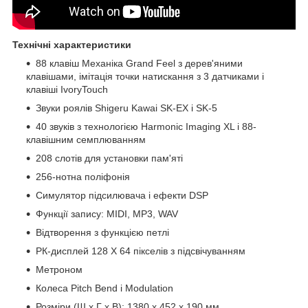
Технічні характеристики
88 клавіш Механіка Grand Feel з дерев'яними
клавішами, імітація точки натискання з 3 датчиками і
клавіші IvoryTouch
Звуки роялів Shigeru Kawai SK-EX і SK-5
40 звуків з технологією Harmonic Imaging XL і 88-
клавішним семплюванням
208 слотів для установки пам'яті
256-нотна поліфонія
Симулятор підсилювача і ефекти DSP
Функції запису: MIDI, MP3, WAV
Відтворення з функцією петлі
РК-дисплей 128 X 64 пікселів з підсвічуванням
Метроном
Колеса Pitch Bend і Modulation
Розміри (Ш x Г x В): 1380 x 452 x 190 мм