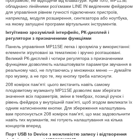
програмою, не відходячи від клавіатури. Крім того, МР11ЅЕ
обладнано лінійними роз'ємами LINE IN виділеним фейдером
для управління рівнем гучності підключених пристроїв,
наприклад, модуля розширення, синтезатора або ноутбука,
на якому запущені програми віртуальних інструментів.
Інтуїтивно зрозумілий інтерфейс, РК-дисплей і
регулятори з призначеними функціями
Панель управління MP11SE легка і зрозуміла у використанні:
елементи згруповані за тематикою і зручно розташовані.
Великий РК-дисплей і чотири регулятора з призначеними
функціями дозволяють налаштовувати параметри звучання в
реальному часі, не плутаючись у множинах меню — думайте
про музику, а не про те, яку кнопку треба натиснути.
208 комірок пам'яті: цього вистачить навіть самому
плодовитому музиканту МР11ЅЕ дозволяє вам зберігати
значення всіх параметрів, зміни в тембрах, позиції ручок і
рівень фейдера у внутрішній пам'яті, щоб згодом викликати їх
одним натисненням кнопки. Для збереження налаштувань
вам пропонується 208 комірок пам'яті, що має задовольнити
навіть тих музикантів, які готують налаштування на кілька
концертів вперед.
Порт USB to Device з можливістю запису і відтворення