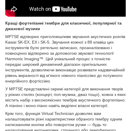
Кращі фортепіанні тембри для класичної, популярної та
джазової музики
MP7SE відтворює приголомшливе звучання акустичних роялів
Kawai SK-EX, EX і SK-5. Звучання кожної з 88 клавіш цих
інструментів було ретельно записано, проаналізовано і
повноцінно відтворено за допомогою звукової технології
Harmonic Imaging™. Цей унікальний процес з точністю
передає широкий динамічний діапазон оригінальних
інструментів, дозволяючи виконавцю розвивати надзвичайний
рівень виразності від м'якого ніжного піаніссімо до потужного
енергійного фортіссімо.
У МР7ЅЕ представлені окремі категорії для виконання творів
у різних стилях (концерт, поп-музика, джаз тощо), кожна з яких
містить набір з високоякісних тембрів акустичного фортепіано.
А піаніно і моно-піано навіть виділені власні категорії.
Крім того, функція Virtual Technician дозволяє вам
налаштовувати різні характеристики обраного тембру одним
натисканням кнопки або поворотом ручки — будь то
налаштування интонировки, струнного або демпферного