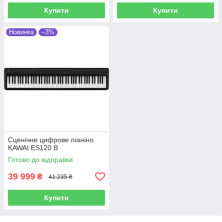
Купити
Купити
Новинка
–3%
Сценічне цифрове піаніно
KAWAI ES120 B
Готово до відправки
39 999
₴
41 235 ₴
Купити