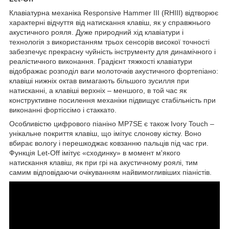
Клавіатурна механіка Responsive Hammer III (RHIII) відтворює
характерні відчуття від натискання клавіш, як у справжнього
акустичного рояля. Дуже природний хід клавіатури і
технологія з використанням трьох сенсорів високої точності
забезпечує прекрасну чуйність інструменту для динамічного і
реалістичного виконання. Градієнт тяжкості клавіатури
відображає розподіл ваги молоточків акустичного фортепіано:
клавіші нижніх октав вимагають більшого зусилля при
натисканні, а клавіші верхніх – меншого, в той час як
конструктивне посилення механіки підвищує стабільність при
виконанні фортіссімо і стаккато.
Особливістю цифрового піаніно MP7SE є також Ivory Touch –
унікальне покриття клавіш, що імітує слонову кістку. Воно
вбирає вологу і перешкоджає ковзанню пальців під час гри.
Функція Let-Off імітує «сходинку» в момент м'якого
натискання клавіш, як при грі на акустичному роялі, тим
самим відповідаючи очікуванням найвимогливіших піаністів.