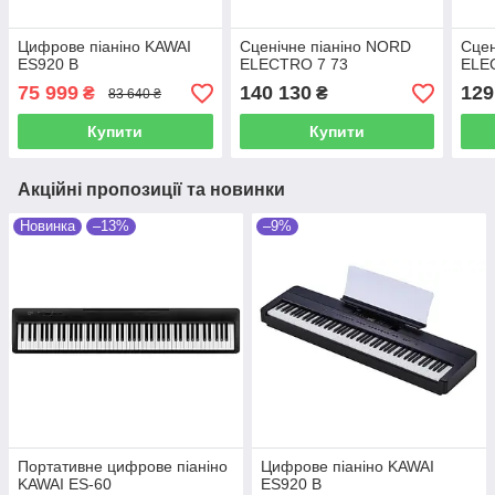
Цифрове піаніно KAWAI
Сценічне піаніно NORD
Сцен
ES920 B
ELECTRO 7 73
ELE
75 999
140 130
129
₴
₴
83 640 ₴
Купити
Купити
Акційні пропозиції та новинки
Новинка
–13%
–9%
Портативне цифрове піаніно
Цифрове піаніно KAWAI
KAWAI ES-60
ES920 B