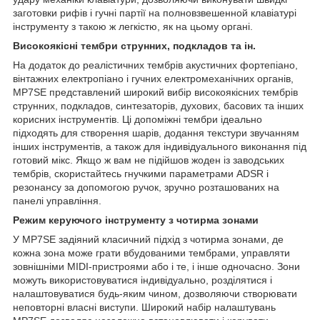
заготовки рифів і гучні партії на полновзвешенной клавіатурі
інструменту з такою ж легкістю, як на цьому органі.
Високоякісні тембри струнних, подкладов та ін.
На додаток до реалістичних тембрів акустичних фортепіано,
вінтажних електропіано і гучних електромеханічних органів,
MP7SE представлений широкий вибір високоякісних тембрів
струнних, подкладов, синтезаторів, духових, басових та інших
корисних інструментів. Ці допоміжні тембри ідеально
підходять для створення шарів, додання текстури звучанням
інших інструментів, а також для індивідуального виконання під
готовий мікс. Якщо ж вам не підійшов жоден із заводських
тембрів, скористайтесь гнучкими параметрами ADSR і
резонансу за допомогою ручок, зручно розташованих на
панелі управління.
Режим керуючого інструменту з чотирма зонами
У MP7SE задіяний класичний підхід з чотирма зонами, де
кожна зона може грати вбудованими тембрами, управляти
зовнішніми MIDI-пристроями або і те, і інше одночасно. Зони
можуть використовуватися індивідуально, розділятися і
налаштовуватися будь-яким чином, дозволяючи створювати
неповторні власні виступи. Широкий набір налаштувань