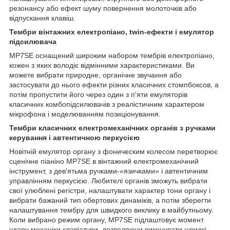
резонансу або ефект шуму повернення молоточків або
відпускання клавіш.
Тембри вінтажних електропіано, twin-ефекти і емулятор
підсилювача
МР7ЅЕ оснащений широким набором тембрів електропіано,
кожен з яких володіє відмінними характеристиками. Ви
можете вибрати природне, органічне звучання або
застосувати до нього ефекти різних класичних стомпбоксов, а
потім пропустити його через один з п'яти емуляторів
класичних комбопідсилювачів з реалістичним характером
мікрофона і моделюванням позиціонування.
Тембри класичних електромеханічних органів з ручками
керування і автентичною перкусією
Новітній емулятор органу з фоническим колесом перетворює
сценічне піаніно MP7SE в вінтажний електромеханічний
інструмент, з дев'ятьма ручками-«язичками» і автентичним
управлінням перкусією. Любителі органів зможуть вибрати
свої улюблені регістри, налаштувати характер тони органу і
вибрати бажаний тип обертових динаміків, а потім зберегти
налаштування тембру для швидкого виклику в майбутньому.
Коли вибрано режим органу, MP7SE підлаштовує момент
удару механіки клавіатури, дозволяючи виконувати швидкі