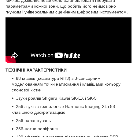
MP7SE дозволяє незалежно встановлювати і керувати
параметрами кожної зони, що робить його неймовірно
гнучким і універсальним сценічним цифровим інструментом.
ТЕХНІЧНІ ХАРАКТЕРИСТИКИ
88 клавіш (клавіатура RH3) з 3-сенсорним
моделюванням точки натискання і клавішами кольору
слонової кістки
Звуки роялів Shigeru Kawai SK-EX і SK-5
256 звуків з технологією Harmonic Imaging XL і 88-
клавішною дискретизацією
256 налаштувань
256-нотна поліфонія
129 ефектів, симулятор підсилювача і ефекти DSP