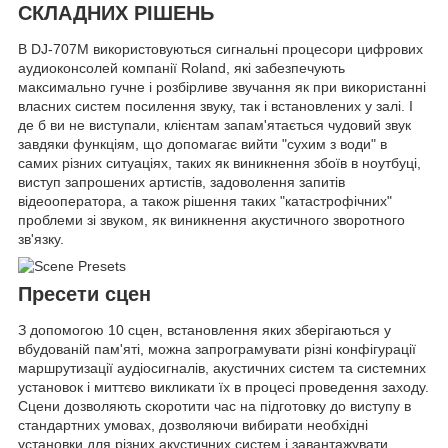
СКЛАДНИХ РІШЕНЬ
В DJ-707M використовуються сигнальні процесори цифрових
аудиоконсолей компанії Roland, які забезпечують
максимально гучне і розбірливе звучання як при використанні
власних систем посилення звуку, так і встановлених у залі. І
де б ви не виступали, клієнтам запам'ятається чудовий звук
завдяки функціям, що допомагає вийти "сухим з води" в
самих різних ситуаціях, таких як виникнення збоїв в ноутбуці,
виступ запрошених артистів, задоволення запитів
відеооператора, а також рішення таких "катастрофічних"
проблеми зі звуком, як виникнення акустичного зворотного
зв'язку.
Пресети сцен
З допомогою 10 сцен, встановлення яких зберігаються у
вбудованій пам'яті, можна запрограмувати різні конфігурації
маршрутизації аудіосигналів, акустичних систем та системних
установок і миттєво викликати їх в процесі проведення заходу.
Сцени дозволяють скоротити час на підготовку до виступу в
стандартних умовах, дозволяючи вибирати необхідні
установки для різних акустичних систем і завантажувати