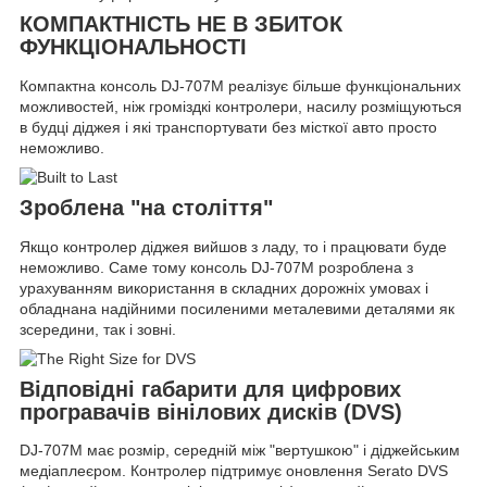
КОМПАКТНІСТЬ НЕ В ЗБИТОК
ФУНКЦІОНАЛЬНОСТІ
Компактна консоль DJ-707M реалізує більше функціональних
можливостей, ніж громіздкі контролери, насилу розміщуються
в будці діджея і які транспортувати без місткої авто просто
неможливо.
Зроблена "на століття"
Якщо контролер діджея вийшов з ладу, то і працювати буде
неможливо. Саме тому консоль DJ-707M розроблена з
урахуванням використання в складних дорожніх умовах і
обладнана надійними посиленими металевими деталями як
зсередини, так і зовні.
Відповідні габарити для цифрових
програвачів вінілових дисків (DVS)
DJ-707M має розмір, середній між "вертушкою" і діджейським
медіаплеєром. Контролер підтримує оновлення Serato DVS