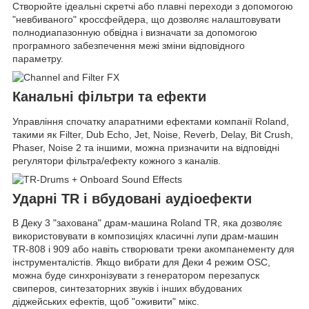
Створюйте ідеальні скретчі або плавні переходи з допомогою
"невбиваного" кроссфейдера, що дозволяє налаштовувати
полнодиапазонную обвідна і визначати за допомогою
програмного забезпечення межі зміни відповідного
параметру.
Канальні фільтри та ефекти
Управління спочатку апаратними ефектами компанії Roland,
такими як Filter, Dub Echo, Jet, Noise, Reverb, Delay, Bit Crush,
Phaser, Noise 2 та іншими, можна призначити на відповідні
регулятори фільтра/ефекту кожного з каналів.
Ударні TR і вбудовані аудіоефекти
В Деку 3 "захована" драм-машина Roland TR, яка дозволяє
використовувати в композиціях класичні лупи драм-машин
TR-808 і 909 або навіть створювати треки акомпанементу для
інструменталістів. Якщо вибрати для Деки 4 режим OSC,
можна буде синхронізувати з генератором перезапуск
свиперов, синтезаторних звуків і інших вбудованих
діджейських ефектів, щоб "оживити" мікс.