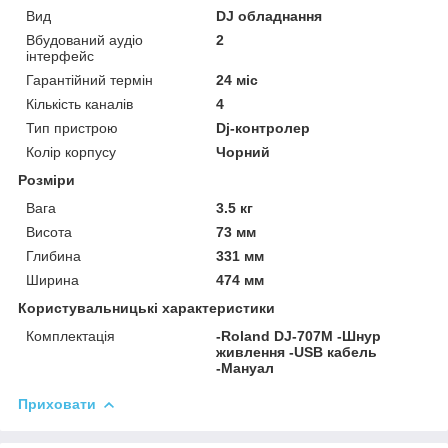
Вид
DJ обладнання
Вбудований аудіо
2
інтерфейс
Гарантійний термін
24 міс
Кількість каналів
4
Тип пристрою
Dj-контролер
Колір корпусу
Чорний
Розміри
Вага
3.5 кг
Висота
73 мм
Глибина
331 мм
Ширина
474 мм
Користувальницькі характеристики
Комплектація
-Roland DJ-707M -Шнур
живлення -USB кабель
-Мануал
Приховати