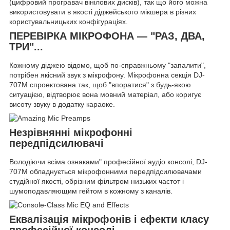
(цифровий програвач вінілових дисків), так що його можна
використовувати в якості діджейського мікшера в різних
користувальницьких конфігураціях.
ПЕРЕВІРКА МІКРОФОНА — "РАЗ, ДВА,
ТРИ"...
Кожному діджею відомо, щоб по-справжньому "запалити",
потрібен якісний звук з мікрофону. Мікрофонна секція DJ-
707M спроектована так, щоб "впоратися" з будь-якою
ситуацією, відтворює вона мовний матеріал, або коригує
висоту звуку в додатку караоке.
Незрівнянні мікрофонні
передпідсилювачі
Володіючи всіма ознаками" професійної аудіо консолі, DJ-
707M обладнується мікрофонними передпідсилювачами
студійної якості, обрізним фільтром низьких частот і
шумоподавляющим гейтом в кожному з каналів.
Еквалізація мікрофонів і ефекти класу
професійної консолі