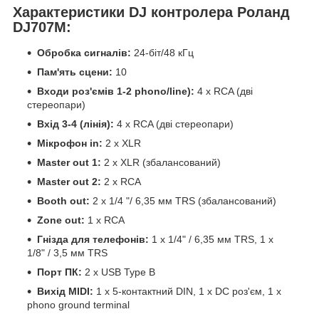
Характеристики DJ контролера Роланд
DJ707M:
Обробка сигналів:
24-біт/48 кГц
Пам'ять сцени:
10
Входи роз'ємів 1-2 phono/line):
4 x RCA (дві
стереопари)
Вхід 3-4 (лінія):
4 х RCA (дві стереопари)
Мікрофон in:
2 x XLR
Master out 1:
2 x XLR (збалансований)
Master out 2:
2 х RCA
Booth out:
2 x 1/4 "/ 6,35 мм TRS (збалансований)
Zone out:
1 х RCA
Гнізда для телефонів:
1 х 1/4" / 6,35 мм TRS, 1 х
1/8" / 3,5 мм TRS
Порт ПК:
2 х USB Type B
Вихід MIDI:
1 х 5-контактний DIN, 1 х DC роз'єм, 1 х
phono ground terminal