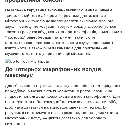
Незалежне керування включенням/виключенням, рівнем,
триполосний еквалайзером і ефектами для кожного з
мікрофонних каналів дозволяє досягти виключно якісного
звуку. Повноцінне керування звуком вокалу забезпечується
також за рахунок вбудованих апаратних ефектів, починаючи з
"прозорих" реверберації і затримки і закінчуючи
автоматичною підстроюванням висоти звуку згідно висоті
взятої ноти, а також бічним каналом для приглушення
музичного матеріалу при активації мікрофона.
До чотирьох мікрофонних входів
максимум
Для збільшення гнучкості налаштування під різні конфігурації
передбачена можливість використання розташованих на
лицьовій панелі додаткових входів в якості мікрофонних. Для
цього достатньо "перекинути" перемикач в положення MIC,
щоб налаштуватися на відповідні рівень і імпеданс. В
результаті ви отримуєте в своє розпорядження цілих чотири
мікрофонних входу — цілком достатньо для хорового
виконання.