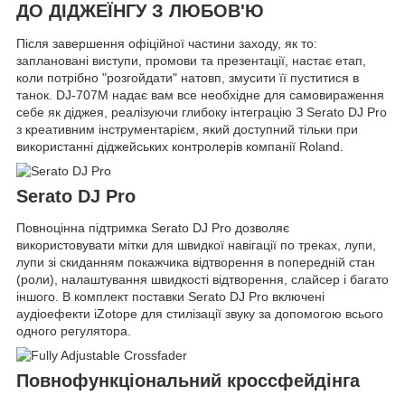
ДО ДІДЖЕЇНГУ З ЛЮБОВ'Ю
Після завершення офіційної частини заходу, як то:
заплановані виступи, промови та презентації, настає етап,
коли потрібно "розгойдати" натовп, змусити її пуститися в
танок. DJ-707M надає вам все необхідне для самовираження
себе як діджея, реалізуючи глибоку інтеграцію З Serato DJ Pro
з креативним інструментарієм, який доступний тільки при
використанні діджейських контролерів компанії Roland.
Serato DJ Pro
Повноцінна підтримка Serato DJ Pro дозволяє
використовувати мітки для швидкої навігації по треках, лупи,
лупи зі скиданням покажчика відтворення в попередній стан
(роли), налаштування швидкості відтворення, слайсер і багато
іншого. В комплект поставки Serato DJ Pro включені
аудіоефекти iZotope для стилізації звуку за допомогою всього
одного регулятора.
Повнофункціональний кроссфейдінга