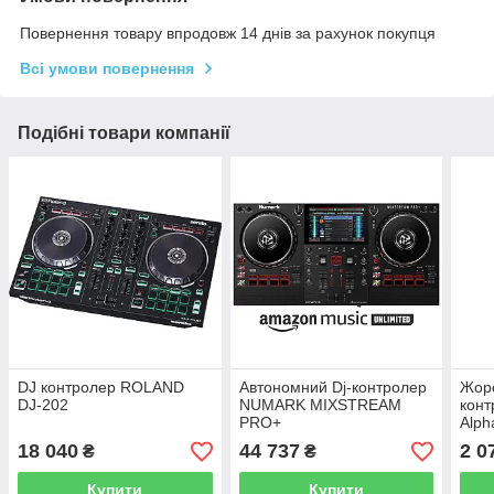
Повернення товару впродовж 14 днів за рахунок покупця
Всі умови повернення
Подібні товари компанії
DJ контролер ROLAND
Автономний Dj-контролер
Жорс
DJ-202
NUMARK MIXSTREAM
конт
PRO+
Alph
Hard
18 040
44 737
2 0
₴
₴
Купити
Купити