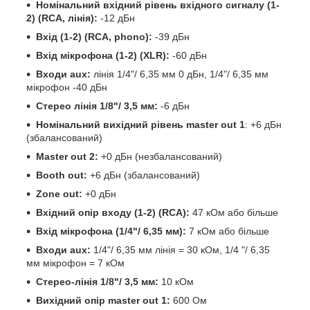
Номінальний вхідний рівень вхідного сигналу (1-
2) (RCA, лінія):
-12 дБн
Вхід (1-2) (RCA, phono):
-39 дБн
Вхід мікрофона (1-2) (XLR):
-60 дБн
Входи aux:
лінія 1/4"/ 6,35 мм 0 дБн, 1/4"/ 6,35 мм
мікрофон -40 дБн
Стерео лінія 1/8"/ 3,5 мм:
-6 дБн
Номінальний вихідний рівень master out 1
: +6 дБн
(збалансований)
Master out 2:
+0 дБн (незбалансований)
Booth out:
+6 дБн (збалансований)
Zone out:
+0 дБн
Вхідний опір входу (1-2) (RCA):
47 кОм або більше
Вхід мікрофона (1/4"/ 6,35 мм):
7 кОм або більше
Входи aux:
1/4"/ 6,35 мм лінія = 30 кОм, 1/4 "/ 6,35
мм мікрофон = 7 кОм
Стерео-лінія 1/8"/ 3,5 мм:
10 кОм
Вихідний опір master out 1:
600 Ом