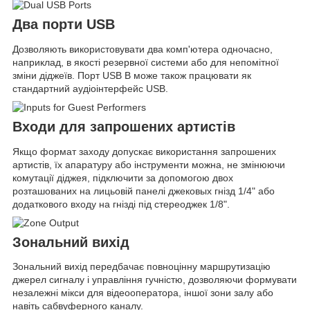
Два порти USB
Дозволяють використовувати два комп'ютера одночасно,
наприклад, в якості резервної системи або для непомітної
зміни діджеїв. Порт USB B може також працювати як
стандартний аудіоінтерфейс USB.
Входи для запрошених артистів
Якщо формат заходу допускає використання запрошених
артистів, їх апаратуру або інструменти можна, не змінюючи
комутації діджея, підключити за допомогою двох
розташованих на лицьовій панелі джековых гнізд 1/4" або
додаткового входу на гнізді під стереоджек 1/8".
Зональний вихід
Зональний вихід передбачає повноцінну маршрутизацію
джерел сигналу і управління гучністю, дозволяючи формувати
незалежні мікси для відеооператора, іншої зони залу або
навіть сабвуферного каналу.