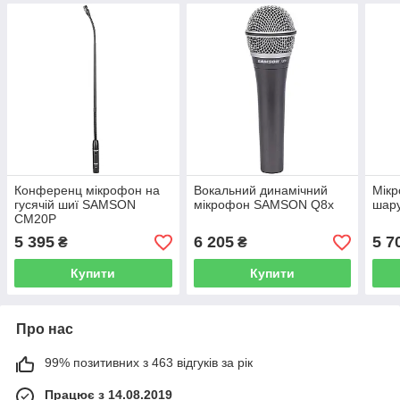
Конференц мікрофон на
Вокальний динамічний
Мікр
гусячій шиї SAMSON
мікрофон SAMSON Q8x
шар
CM20P
5 395
6 205
5 7
₴
₴
Купити
Купити
Про нас
99% позитивних з 463 відгуків за рік
Працює з 14.08.2019