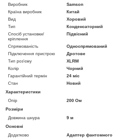
Виробник
Samson
Країна виробник
Китай
Вид
Хоровий
Тип
Конденсаторний
Спосіб установки/
Підвісний
кріплення
Спрямованість
Односпрямований
Підключення пристрою
Дротове
Тип роз'єму
XLRM
Колір
Чорний
Гарантійний термін
24 міс
Стан
Новий
Характеристики
Опір
200 Ом
Розміри
Довжина шнура
9 м
Основні
Додатково
Адаптер фантомного