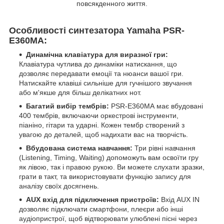
повсякденного життя.
Особливості синтезатора Yamaha PSR-
E360MA:
Динамічна клавіатура для виразної гри:
Клавіатура чутлива до динаміки натискання, що
дозволяє передавати емоції та нюанси вашої гри.
Натискайте клавіші сильніше для гучнішого звучання
або м'якше для більш делікатних нот.
Багатий вибір тембрів:
PSR-E360MA має вбудовані
400 тембрів, включаючи оркестрові інструменти,
піаніно, гітари та ударні. Кожен тембр створений з
увагою до деталей, щоб надихати вас на творчість.
Вбудована система навчання:
Три рівні навчання
(Listening, Timing, Waiting) допоможуть вам освоїти гру
як лівою, так і правою рукою. Ви можете слухати зразки,
грати в такт, та використовувати функцію запису для
аналізу своїх досягнень.
AUX вхід для підключення пристроїв:
Вхід AUX IN
дозволяє підключати смартфони, плеєри або інші
аудіопристрої, щоб відтворювати улюблені пісні через