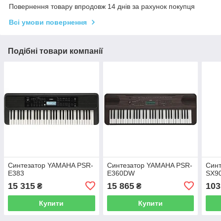
Повернення товару впродовж 14 днів за рахунок покупця
Всі умови повернення
Подібні товари компанії
Синтезатор YAMAHA PSR-
Синтезатор YAMAHA PSR-
Син
E383
E360DW
SX9
15 315
15 865
103
₴
₴
Купити
Купити