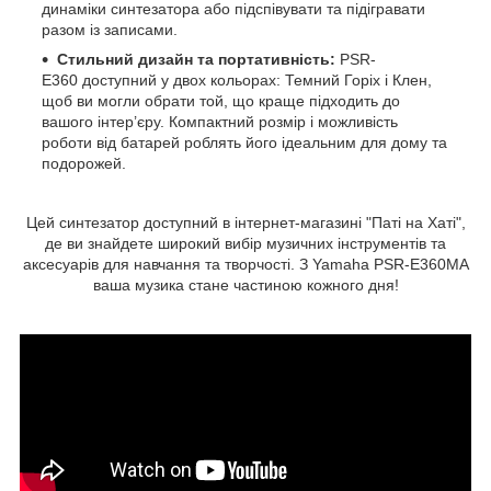
динаміки синтезатора або підспівувати та підігравати
разом із записами.
Стильний дизайн та портативність:
PSR-
E360 доступний у двох кольорах: Темний Горіх і Клен,
щоб ви могли обрати той, що краще підходить до
вашого інтер’єру. Компактний розмір і можливість
роботи від батарей роблять його ідеальним для дому та
подорожей.
Цей синтезатор доступний в інтернет-магазині "Паті на Хаті",
де ви знайдете широкий вибір музичних інструментів та
аксесуарів для навчання та творчості. З Yamaha PSR-E360MA
ваша музика стане частиною кожного дня!