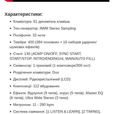
Характеристики:
Клавіатура: 61 динамічна клавіша
Тон-генератор: AWM Stereo Sampling
Поліфонія: 32 ноти
Тембри: 400 (384 основних + 16 наборів ударних/
шумових ефектів)
Стилі: 130 (ACMP ON/OFF, SYNC START,
START/STOP, INTRO/ENDING/rit, MAIN/AUTO FILL)
Секвенсор: 1-трековий (1 композиція/300 нот)
Розділення клавіатури: Duo
Дисплей: Рідкокристалічний (LCD)
Композиції: 112 вбудованих
Ефекти: Відлуння (9 типів), хорус (5 типів), Master EQ
(6 типів), Ultra Wide Stereo (3 типи)
Метроном: 11 - 280 bpm
Система навчання: [1 LISTEN & LEARN], [2 TIMING],