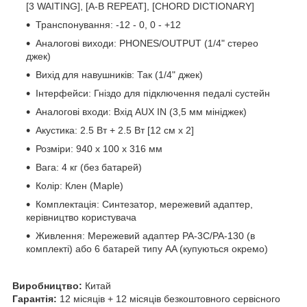
[3 WAITING], [A-B REPEAT], [CHORD DICTIONARY]
Транспонування: -12 - 0, 0 - +12
Аналогові виходи: PHONES/OUTPUT (1/4" стерео
джек)
Вихід для навушників: Так (1/4" джек)
Інтерфейси: Гніздо для підключення педалі сустейн
Аналогові входи: Вхід AUX IN (3,5 мм мініджек)
Акустика: 2.5 Вт + 2.5 Вт [12 см x 2]
Розміри: 940 x 100 x 316 мм
Вага: 4 кг (без батарей)
Колір: Клен (Maple)
Комплектація: Синтезатор, мережевий адаптер,
керівництво користувача
Живлення: Мережевий адаптер PA-3C/PA-130 (в
комплекті) або 6 батарей типу AA (купуються окремо)
Виробництво:
Китай
Гарантія:
12 місяців + 12 місяців безкоштовного сервісного