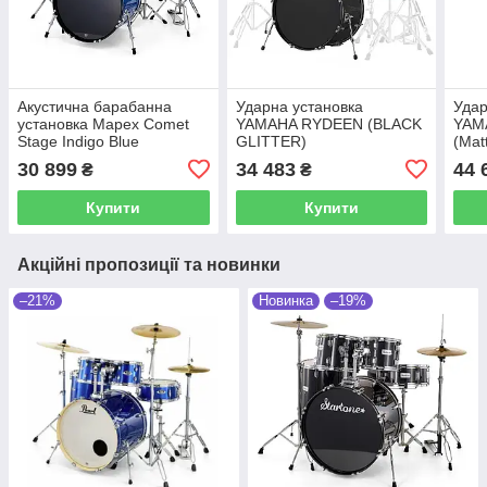
Акустична барабанна
Ударна установка
Удар
установка Mapex Comet
YAMAHA RYDEEN (BLACK
YAMA
Stage Indigo Blue
GLITTER)
(Mat
30 899
34 483
44 
₴
₴
Купити
Купити
Акційні пропозиції та новинки
–21%
Новинка
–19%