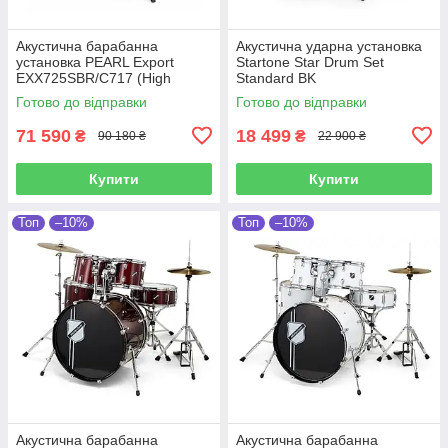
Акустична барабанна
Акустична ударна установка
установка PEARL Export
Startone Star Drum Set
EXX725SBR/C717 (High
Standard BK
Voltage Blue)
Готово до відправки
Готово до відправки
71 590
18 499
₴
₴
90 180 ₴
22 900 ₴
Купити
Купити
Топ
–10%
Топ
–10%
Акустична барабанна
Акустична барабанна