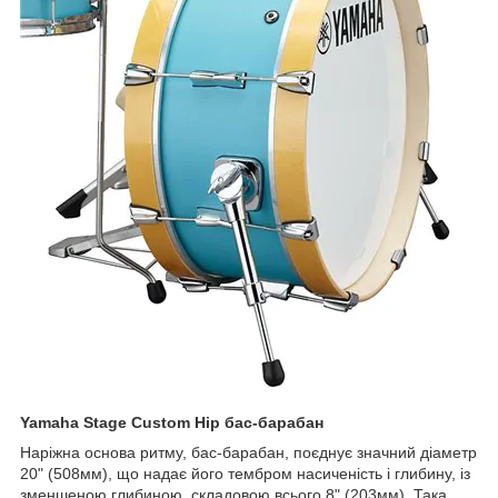
Yamaha Stage Custom Hip бас-барабан
Наріжна основа ритму, бас-барабан, поєднує значний діаметр
20" (508мм), що надає його тембром насиченість і глибину, із
зменшеною глибиною, складовою всього 8" (203мм). Така