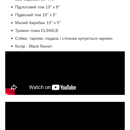
Підлоговий том 13" х 8"
Підвісний том 10" х 5"
Малий барабан 13" x 5"
Тримач тома CL940LB
Стійки, тарілки, педаль і стільчик купуються окремо
Колір - Black Raven