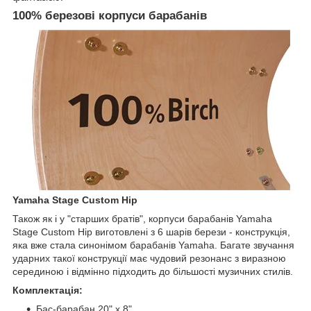
100% березові корпуси барабанів
Yamaha Stage Custom Hip
Також як і у "старших братів", корпуси барабанів Yamaha
Stage Custom Hip виготовлені з 6 шарів берези - конструкція,
яка вже стала синонімом барабанів Yamaha. Багате звучання
ударних такої конструкції має чудовий резонанс з виразною
серединою і відмінно підходить до більшості музичних стилів.
Комплектація:
Бас-барабан 20" х 8"