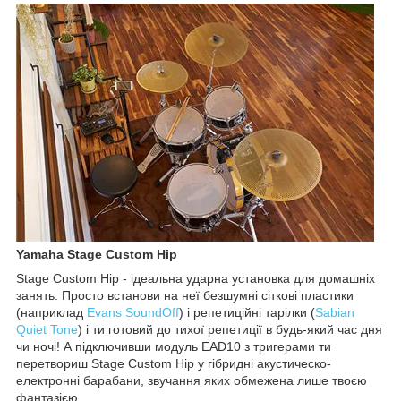
Yamaha Stage Custom Hip
Stage Custom Hip - ідеальна ударна установка для домашніх
занять. Просто встанови на неї безшумні сіткові пластики
(наприклад
Evans SoundOff
) і репетиційні тарілки (
Sabian
Quiet Tone
) і ти готовий до тихої репетиції в будь-який час дня
чи ночі! А підключивши модуль EAD10 з тригерами ти
перетвориш Stage Custom Hip у гібридні акустическо-
електронні барабани, звучання яких обмежена лише твоєю
фантазією.