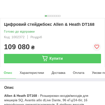
Цифровий стейджбокс Allen & Heath DT168
Готово до відправки
Код: 1002372
Роздріб
109 080
₴
Купити
Опис
Характеристики
Доставка
Оплата
Умови п
Опис
Allen & Heath DT168
- Розширювач входів/виходів для
мікшерів SQ, Avantis або dLive Dante, 96 кГц/24-біт, 16
мікрофонних передпідсилювачів, 8 лінійних виходів,