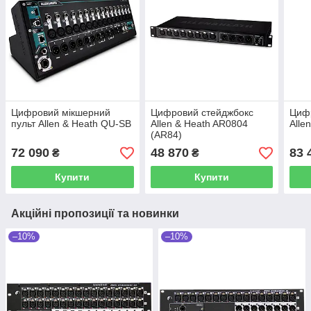
Цифровий мікшерний
Цифровий стейджбокс
Циф
пульт Allen & Heath QU-SB
Allen & Heath AR0804
Alle
(AR84)
72 090
48 870
83 
₴
₴
Купити
Купити
Акційні пропозиції та новинки
–10%
–10%