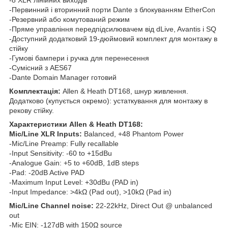
-Первинний і вторинний порти Dante з блокуванням EtherCon
-Резервний або комутований режим
-Пряме управління передпідсилювачем від dLive, Avantis і SQ
-Доступний додатковий 19-дюймовий комплект для монтажу в
стійку
-Гумові бампери і ручка для перенесення
-Сумісний з AES67
-Dante Domain Manager готовий
Комплектація:
Allen & Heath DT168, шнур живлення.
Додатково (купується окремо): устаткування для монтажу в
рекову стійку.
Характеристики Allen & Heath DT168:
Mic/Line XLR Inputs:
Balanced, +48 Phantom Power
-Mic/Line Preamp: Fully recallable
-Input Sensitivity: -60 to +15dBu
-Analogue Gain: +5 to +60dB, 1dB steps
-Pad: -20dB Active PAD
-Maximum Input Level: +30dBu (PAD in)
-Input Impedance: >4kΩ (Pad out), >10kΩ (Pad in)
Mic/Line Channel noise:
22-22kHz, Direct Out @ unbalanced
out
-Mic EIN: -127dB with 150Ω source