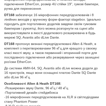
підключення EtherCon, розмір 4U стійки 19", гумові бампери,
ручка для перенесення.
DT168
забезпечує 16 мікрофонних передпідсилювачів і 8
лінійних виходів у зручному форм-факторі stagebox. Ідеально
підходить для портативних додатків завдяки своїм гумовим
бамперам і рукоятці, його можна розгорнути на сцені або
використовувати в якості додаткового розширювача в будь
мережі SQ, Avantis або dLive Dante.
DT168
пропонує визнані передпідсилювачі Allen & Heath, в
комплекті з перетворювачами 96 кГц для кращого у своєму
класі якості звуку, а також первинний і вторинний порти для
послідовного підключення або резервування через захищені
роз'єми EtherCon.
До системи AMH-64, SQ, Avantis або dLive можна додати до
16 пристроїв, якщо вони оснащені платою Dante SQ Dante
або dLive 96 кГц.
Особливості Allen & Heath DT168:
-Розширювач звуку Dante, 96 кГц / 48 кГц
-Портативний дизайн стейджбокса
-16 мікрофонних передпідсилювачів на XLR зі світлодіодами
стану Phantom Power
-8 XLR лінійних виходів