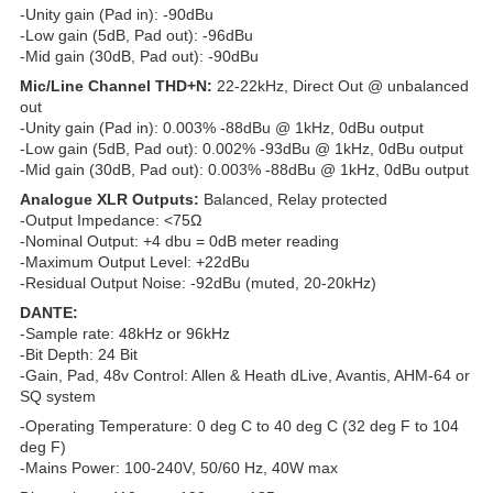
-Unity gain (Pad in): -90dBu
-Low gain (5dB, Pad out): -96dBu
-Mid gain (30dB, Pad out): -90dBu
Mic/Line Channel THD+N:
22-22kHz, Direct Out @ unbalanced
out
-Unity gain (Pad in): 0.003% -88dBu @ 1kHz, 0dBu output
-Low gain (5dB, Pad out): 0.002% -93dBu @ 1kHz, 0dBu output
-Mid gain (30dB, Pad out): 0.003% -88dBu @ 1kHz, 0dBu output
Analogue XLR Outputs:
Balanced, Relay protected
-Output Impedance: <75Ω
-Nominal Output: +4 dbu = 0dB meter reading
-Maximum Output Level: +22dBu
-Residual Output Noise: -92dBu (muted, 20-20kHz)
DANTE:
-Sample rate: 48kHz or 96kHz
-Bit Depth: 24 Bit
-Gain, Pad, 48v Control: Allen & Heath dLive, Avantis, AHM-64 or
SQ system
-Operating Temperature: 0 deg C to 40 deg C (32 deg F to 104
deg F)
-Mains Power: 100-240V, 50/60 Hz, 40W max